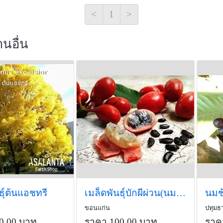
-ความเชื่อแต่โบราณว่า มี
<
1
>
สามารถขับไล่ภูติผีปีศาจได
านอื่น
ธุ์ต้นแอชทรี
เมล็ดพันธุ์บักผีผ่วน(นมควาย) ซื้อ3แถม1
นมช้
ขอนแก่น
ปทุมธา
0.00 บาท
ราคา 100.00 บาท
ราค