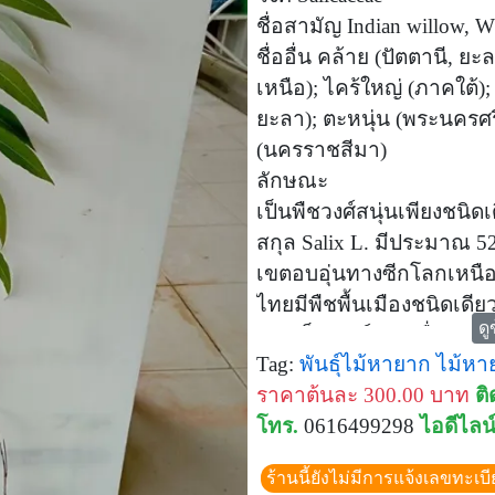
ชื่อสามัญ Indian willow, W
ชื่ออื่น คล้าย (ปัตตานี, ย
เหนือ); ไคร้ใหญ่ (ภาคใต้); 
ยะลา); ตะหนุ่น (พระนครศรี
(นครราชสีมา)
ลักษณะ
เป็นพืชวงศ์สนุ่นเพียงชนิด
สกุล Salix L. มีประมาณ
เขตอบอุ่นทางซีกโลกเหนือ 
ไทยมีพืชพื้นเมืองชนิดเดีย
ดู
อาจเป็นพันธุ์ผสม ชื่อสกุ
Tag:
พันธุ์ไม้หายาก
ไม้หา
ต้นหลิว (willow tree)
ราคาต้นละ 300.00 บาท
ติ
เป็นไม้ผลัดใบระยะสั้น ลำต้น
โทร.
0616499298
ไอดีไลน
เล็กน้อย ยอดอ่อนมีขนสีเงิ
ขาวหรือเหลืองอ่อน มีกลีบ
ร้านนี้ยังไม่มีการแจ้งเลขทะเบ
น้ำหวาน 1 ต่อม ผลขนาดเล