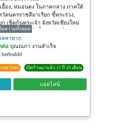
, เยื้อง, หมอนดง ในภาคกลาง ภาคใต้
งหวัดนครราชสีมาเรียก ขี้พระร่วง,
ก เช็ดก้นพระเจ้า จังหวัดเชียงใหม่
ข้อความทั้งหมด
ดลำปางเรียก แก้งขี้พระร่วง ที่จังหวัด
งคลหายาก
่วง ทั้งนี้เนื่องจากมีกลิ่นเหม็นคล้าย
ดต่อ
ปุณณภา งานสำเร็จ
์
herbsddd
เบญจพรรณ ป่าดิบทางภาคเหนือ ภาค
ียงเหนือ และภาคใต้ ของไทย ที่
ียนพานิชย์
เปิดร้านมาแล้ว 15 ปี 10 เดือน
นกลาง 150–600 เมตร ในต่างประเทศ
เอเชียตะวันออกเฉียงใต้, ฟิลิปปินส์
แอดไลน์
อสเตรเลียทางตอนเหนือ ปัจจุบันเป็น
งเป็นยาขับพยาธิไส้เดือนในเด็ก
อหิวาต์