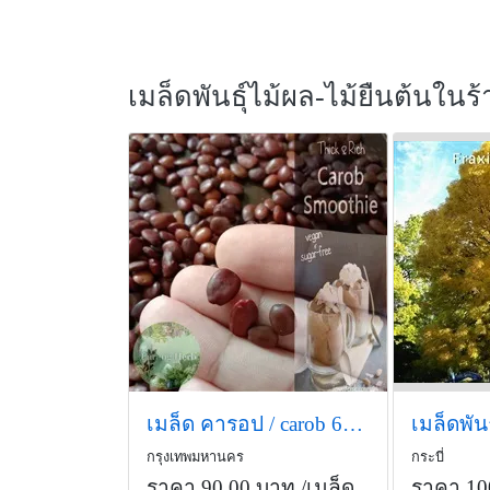
เมล็ดพันธุ์ไม้ผล-ไม้ยืนต้นในร้
เมล็ด คารอป / carob 6เมล็ด 90บาท
เมล็ดพัน
กรุงเทพมหานคร
กระบี่
ราคา 90.00 บาท
/เมล็ด
ราคา 10