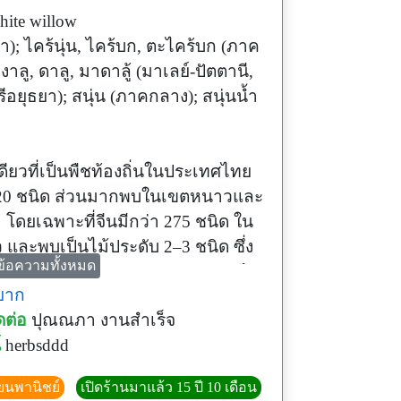
hite willow
ะลา); ไคร้นุ่น, ไคร้บก, ตะไคร้บก (ภาค
งาลู, ดาลู, มาดาลู้ (มาเลย์-ปัตตานี,
อยุธยา); สนุ่น (ภาคกลาง); สนุ่นน้ำ
เดียวที่เป็นพืชท้องถิ่นในประเทศไทย
 520 ชนิด ส่วนมากพบในเขตหนาวและ
โดยเฉพาะที่จีนมีกว่า 275 ชนิด ใน
ว และพบเป็นไม้ประดับ 2–3 ชนิด ซึ่ง
ข้อความทั้งหมด
ลมาจากภาษาละติน “salicis” หมายถึง
ยาก
ดต่อ
ปุณณภา งานสำเร็จ
อ้วน สั้น บิดงอ กิ่งชูขึ้น ปลายลู่ลง
์
herbsddd
น ขอบใบเป็นซี่ ดอกเป็นช่อห้อยลง สี
เลี้ยงและกลีบดอก ดอกตัวเมียมีต่อม
ียนพานิชย์
เปิดร้านมาแล้ว 15 ปี 10 เดือน
็ก แตกได้ ปลายข้างหนึ่งมีขนสีขาว