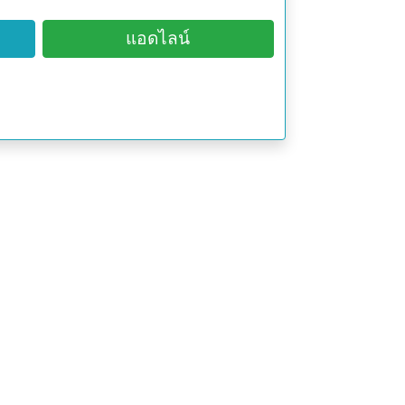
แอดไลน์
ำ พบในอินเดีย คาบสมุทรอินโดจีน
็นยารักษาโรคหัวใจ แก้ไข้
ม่ให้ตลิ่งพัง
งสนุ่นเรียก (Ooyum) นำมารับประทาน
น้ำตาลแดง