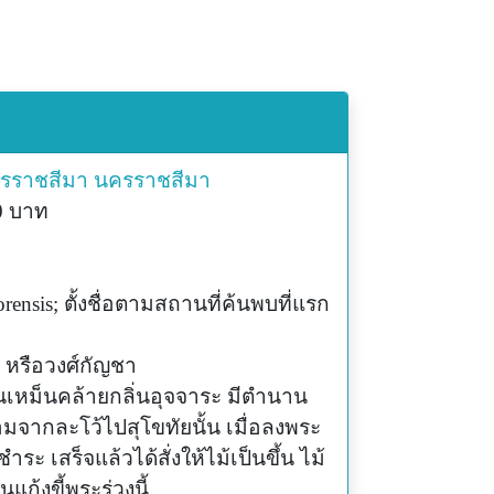
ครราชสีมา
นครราชสีมา
50 บาท
orensis; ตั้งชื่อตามสถานที่ค้นพบที่แรก
e หรือวงศ์กัญชา
กลิ่นเหม็นคล้ายกลิ่นอุจจาระ มีตำนาน
ขอมจากละโว้ไปสุโขทัยนั้น เมื่อลงพระ
ระ เสร็จแล้วได้สั่งให้ไม้เป็นขึ้น ไม้
แก้งขี้พระร่วงนี้