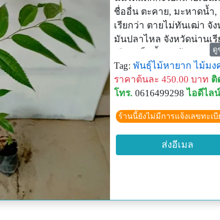
ชื่ออื่น ตะคาย, มะหาดน้ำ
เรียกว่า ตายไม่ทันเฒ่า จั
มันปลาไหล จังหวัดน่านเรีย
ดู
เรียก เช็ดขี้พระเจ้า จังหวั
Tag:
พันธุ์ไม้หายาก
ไม้ม
สุโขทัยเรียก ไม้เช็ดตูดพระร
ราคาต้นละ 450.00 บาท
ติ
อุจจาระ
โทร.
0616499298
ไอดีไลน
แก้งขี้พระร่วง พบในป่า
ตะวันออก ภาคตะวันออกเฉ
ร้านนี้ยังไม่มีการแจ้งเลขทะเบ
ความสูงจากระดับทะเลปา
พบได้ที่อินเดีย, ศรีลังกา, 
ส่งอีเมล
จนถึงเกาะคริสต์มาส และอ
ไม้หายาก
สรรพคุณ
-เนื้อไม้แก้งขี้พระร่วงปรุ
-ใบฝนคั้นน้ำเป็นยาแก้โรค
-ใช้ขับพยาธิในไก่ชน