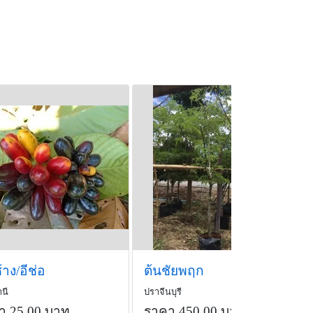
ความศักดิ์สิทธิ์หากพกติดตัวจะ
้
าง/อีช่อ
ต้นชัยพฤก
นี
ปราจีนบุรี
า 25.00 บาท
ราคา 450.00 บาท
/ต้น