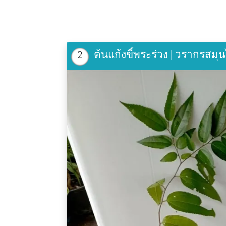
ต้นแก้งขี้พระร่วง | วรากรสม
2