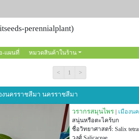
itseeds-perennialplant)
อ-แผนที่
หมวดสินค้าในร้าน
<
1
>
เมืองนครราชสีมา นครราชสีมา
วรากรสมุนไพร
|
เมืองน
สนุ่นหรือตะไคร้บก
ชื่อวิทยาศาสตร์: Salix tetr
วงศ์ Salicaceae