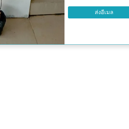
ช่วยให้ปลิวตามลมได้ดี
ส่งอีเมล
พบทั่วไปตามบริเวณธารน้
ฟิลิปปินส์
-เนื้อไม้เบาใช้ทำฟืน
-เปลือกมีแทนนินมาก ใช้เป
-ใบสดใช้รักษางูสวัด
-นิยมปลูกริมน้ำเพื่อป้องกันไ
-ในรัฐมณีปุระ ดอกอ่อนขอ
ได้
-เปลือกต้นใช้ย้อมผ้าให้สี