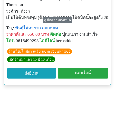
Thomson
วงศ์กระดังงา
เป็นไม้ต้นทรงพุ่ม (ข้อมูลตามรายงานไม้ชนิดนี้จะสูงถึง 20
ดูข้อความทั้งหมด
เมตร) แต่เท่าที่พบหลายพื้นที่ในจังหวัดยะลาและ
Tag:
พันธุ์ไม้หายาก
ดอกหอม
นราธิวาสจะมีความสูงไม่ถึง 10 เมตร ใบหนาใหญ่และเป็น
ราคาต้นละ 650.00 บาท
ติดต่อ
ปุณณภา งานสำเร็จ
ไม้ที่ไม่ผลัดใบ ดอกสีเหลืองอ่อนและมีกลิ่นหอม ออกดอก
โทร.
0616499298
ไอดีไลน์
herbsddd
ตามกิ่งและก้าน
#ประโยชน์ เนื่องจากไม้ชนิดนี้มีน้ำหนักเบาและมีความ
ร้านนี้ยังไม่มีการแจ้งเลขทะเบียนพานิชย์
ทนทานไม่หักง่าย ชาวบ้านสมัยก่อนจึงนิยมนำมาทำเป็น
เปิดร้านมาแล้ว 15 ปี 10 เดือน
ไม้คานหาบและด้ามพร้า
แอดไลน์
ส่งอีเมล