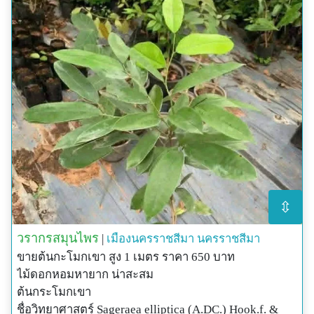
⇳
วรากรสมุนไพร
|
เมืองนครราชสีมา
นครราชสีมา
ขายต้นกะโมกเขา สูง 1 เมตร ราคา 650 บาท
ไม้ดอกหอมหายาก น่าสะสม
ต้นกระโมกเขา
ชื่อวิทยาศาสตร์ Sageraea elliptica (A.DC.) Hook.f. &