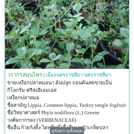
วรากรสมุนไพร
|
เมืองนครราชสีมา
นครราชสีมา
ขายเหงือกปลาหมอนา ต้นปลูก ถอนต้นสดขายเป็น
กิโลกรัม ฟรีส่งอีเอมเอส
เหงือกปลาหมอ
ชื่อสามัญ Lippia, Common lippia, Turkey tangle fogfruit
ชื่อวิทยาศาสตร์ Phyla nodiflora (L.) Greene
วงศ์ผกากรอง (VERBENACEAE)
ชื่ออื่น ก้วยกังติ้ง ไตหยี่หนึ่งจี้ (จีน) หญ้าเกล็ดปลา
ดูข้อความทั้งหมด