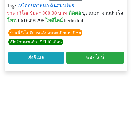
ลักษณะ
Tag:
เหงือกปลาหมอ
ต้นสมุนไพร
เป็นพรรณไม้เลื้อยปกคลุมดิน แตกกิ่งก้านสาขา ลำต้นมี
ราคากิโลกรัมละ 800.00 บาท
ติดต่อ
ปุณณภา งานสำเร็จ
ความยาวประมาณ 15-90 เซนติเมตร ตามลำต้นมีขนนุ่ม
โทร.
0616499298
ไอดีไลน์
herbsddd
สั้น ข้อที่แตกดินจะงอกรากออกมาเพื่อยึดเกาะดินเอาไว้
ขยายพันธุ์โดยใช้เมล็ด พรรณไม้ชนิดนี้จะเจริญเติบโตได้
ร้านนี้ยังไม่มีการแจ้งเลขทะเบียนพานิชย์
ดีในดินปนทราย ชอบอากาศชื้น ทนต่อแสงแดดจัดได้ดี มี
เปิดร้านมาแล้ว 15 ปี 10 เดือน
เขตการกระจายพันธุ์ทั่วไปในเขตร้อนและเขตอบอุ่น ใน
ประเทศไทยพบได้มากทางภาคเหนือ ภาคตะวันออกเฉียง
แอดไลน์
ส่งอีเมล
เหนือ ภาคกลาง และภาคใต้ โดยมักพบขึ้นตามที่ลุ่ม ริม
ทะเลสาบ ริมทางน้ำ แม่น้ำลำคลอง นาเกลือ
และริมถนนทั่วไป
ใบเป็นใบเดี่ยว ออกเรียงตรงข้าม ลักษณะของใบเป็นรูป
ไข่กลับ ปลายใบมนหรือแหลม โคนใบเรียว ส่วนขอบใบ
หยักเป็นแบบฟันปลาตั้งแต่กลางใบจนถึงปลายใบ ส่วน
ขอบใบด้านล่างเรียบ ใบมีขนาดกว้างประมาณ 1-7
มิลลิเมตร และยาวประมาณ 0.5-1.3 เซนติเมตร แผ่นใบ
ค่อนข้างหนา ผิวใบทั้งสองด้านมีขนแบบ 2 แขน ก้านใบ
ยาวประมาณ 1-4 มิลลิเมตร และมีขนแบบ 2 แขน