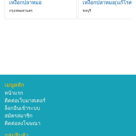
ประมาณ 0.1-1 มิลลิเมตร ก้านชูเกสรยาวประมาณ 0.1-
เหงือกปลาหมอ
0.2 มิลลิเมตร ยอดเกสรเป็นก้อนกลมเล็ก
กรุงเทพมหานคร
ชลบุรี
ผลมีขนาดเส้นผ่านศูนย์กลางไม่เกิน 2 มิลลิเมตร มีกลีบ
เลี้ยงหุ้มอยู่ เมื่อผลแก่เต็มที่จะแยกออกจากกันเป็นเมล็ด
แข็ง 2 เมล็ด
สรรพคุณา
-ใช้เป็นยาแก้ไข้ ด้วยการใช้ลำต้นแห้งประมาณ 10-15
กรัม นำมาต้มเอาน้ำกินเป็นยา
-ช่วยแก้อาการไอเป็นเลือด ด้วยการใช้ลำต้นแห้ง
ประมาณ 10-15 กรัม นำมาต้มเอาน้ำกินเป็นยา
-ใช้ลำต้นแห้งประมาณ 10-15 กรัม นำมาต้มเอาน้ำกิน
เมนูหลัก
เป็นยาแก้ปัสสาวะเป็นเลือด และช่วยขับปัสสาวะ
หน้าแรก
-ลำต้นใช้ภายนอกนำมาต้มเอากาก ใช้เป็นยาพอกบริเวณ
ติดต่อเว็บมาสเตอร์
ที่เป็นแผลเน่าเปื่อยเรื้อรัง แผลมีหนอง และแผลฟกช้ำ
ล็อกอินเข้าระบบ
ตำรายานี้ได้มาจากเมืองพิษณุโลก ท่านให้เป็นปริศนาว่า
สมัครสมาชิก
ถ้าใครคิดได้ให้ขุดลงไปจะได้ทอง 100 ตำลึง คนฉลาดแก้
ติดต่อลงโฆษณา
ปริศนาออกจึงไปขุดก็พบแผ่นศิลาปิดปากหลุมไว้อย่าง
มิดชิด เมื่อเปิดออกดูก็พบใบลานยาวประมาณ 1 คืบ เมื่อ
กลุ่มสินค้า