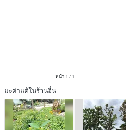
เซนติเมตร มีจงอยแหลมที่ปลาย ผิวฝักมีหนามแหลมแข็ง
แตกเมื่อแห้งแต่ละฝักมีเมล็ด 1 - 3 เมล็ด
ประโยชน์
-เนื้อไม้เป็นสีน้ำตาล่อนหรือเป็นสีน้ำตาลแก่ เมื่อทิ้งไว้นาน
ๆ จะเปลี่ยนเป็นสีเข้มขึ้น มีเส้นสีเข้มกว่าสลับกับเนื้อไม้ที่
ค่อนข้างหยาบ เสี้ยนสนแต่สม่ำเสมอ มีความแข็งแรง
ทนทาน ทนต่อปลวกได้ดี เลื่อย ผ่า ไสกบตบแต่งได้ยาก
สามารถนำมาใช้ในการก่อสร้างอาคารบ้านเรือนได้ดี แต่
จะมีขนาดไม่ใหญ่มากนัก ใช้ทำเสา รอด ตง พื้น พื้นรอง
เครื่องเรือน เครื่องบน เครื่องมือทางการเกษตร เครื่อง
หน้า 1 / 1
เกวียน เครื่องไถนา หมอนรองรางรถไฟ ลูกกลิ้งนาเกลือ
กระดูกเรือ หรือใช้ทำโครงเรือใบเดินทะเล ฯลฯ
มะค่าแต้ในร้านอื่น
-ใบใช้แทนช้อนในการตักอาหารที่มีน้ำเช่นแกงได้
-ฝักและเปลือกให้น้ำฝาดชนิด Catechol และ Pyrogallol
ใช้สำหรับฟอกหนัง ส่วนเปลือกต้นจะนิยมนำมาใช้ย้อมสี
เส้นไหม ย้อมแห โดยจะให้สีแดง
-เมล็ดแก่เมื่อนำมาเผาไฟแล้วกะเทาะเปลือกออก เอาแต่
เนื้อข้างในมารับประทานเป็นอาหารว่างได้ โดยเนื้อจะมี