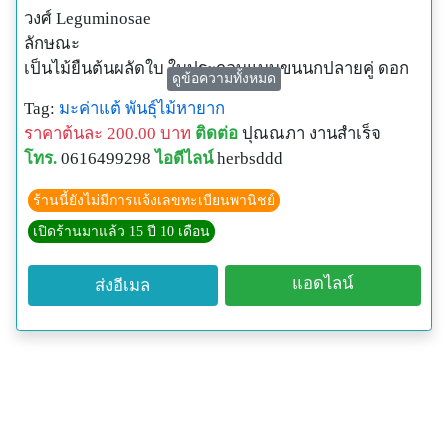
วงศ์ Leguminosae
ลักษณะ
เป็นไม้ยืนต้นผลัดใบ ใบประกอบแบบขนนกปลายคู่ ดอก
ดูข้อความทั้งหมด
ช่อมีดอกย่อยจำนวนมาก ฝักแบนหรือกลมแบน ออกดอก
Tag:
มะค่าแต้
พันธุ์ไม้หายาก
ช่วงเดือนมีนาคม – พฤษภาคม พบครั้งแรกที่จังหวัด
ราคาต้นละ 200.00 บาท
ติดต่อ
ปุณณภา งานสำเร็จ
ราชบุรี โดย J.E. Teijsmann ชื่อสปีชีส์ตั้งเป็นเกียรติแก่
โทร.
0616499298
ไอดีไลน์
herbsddd
ประเทศไทย กระจายพันธุ์ในกัมพูชา ลาว มาเลเซีย ไทย
และ เวียดนาม
ร้านนี้ยังไม่มีการแจ้งเลขทะเบียนพานิชย์
ในภาคอีสานของไทยมีมะค่าแต้สองสายพันธุ์คือแต้โหลน
เปิดร้านมาแล้ว 15 ปี 10 เดือน
ฝักแบบรูปไข่ ไม่มีหนาม และแต้หนาม ฝักแบนรูปไข่ มี
หนาม ความสูง 10 - 25 เมตร เปลือกเรียบสีเทาคล้ำกิ่ง
แอดไลน์
ส่งอีเมล
อ่อนมีขนคลุมบาง ๆ เรือนยอดแผ่ทรงเจดีย์ต่ำ ใบ
ประกอบรูปขนนก เป็นช่อติดเรียงสลับ ใบย่อย เรียงตรง
ข้ามกัน 3 - 4 คู่ แผ่นใบย่อยรูปรี ถึงรูปบรรทัดแกมรูปรี
กว้าง 3 - 8 เซนติเมตร ยาว 6 - 15 เซนติเมตร ปลายใบ
กลมหยักเว้าตื้น ๆ ตรงกลางเล็กน้อย และโคนใบแหลม
หรือมน ผิวใบด้านล่าง มีขนสั้น ดอกเล็กสีเหลือง ออกรวม
กันเป็นช่อตามปลายกิ่ง ผล เป็นรูปโล่ ขนาด 4 - 9