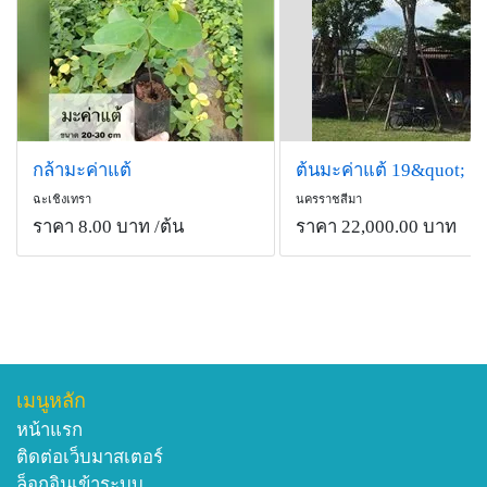
ลักษณะแข็ง ๆ คล้ายกับเมล็ดมะขามและมีรสมัน
สรรพคุณ
-เปลือกนำมาแช่น้ำให้ได้น้ำสีน้ำตาลแดง ใช้แช่แผลจาก
การคลอดบุตรให้สมานตัวเร็ว ไม่ติดเชื้อ
กล้ามะค่าแต้
ต้นมะค่าแต้ 19&quot;
ฉะเชิงเทรา
นครราชสีมา
ราคา 8.00 บาท
/ต้น
ราคา 22,000.00 บาท
เมนูหลัก
หน้าแรก
ติดต่อเว็บมาสเตอร์
ล็อกอินเข้าระบบ