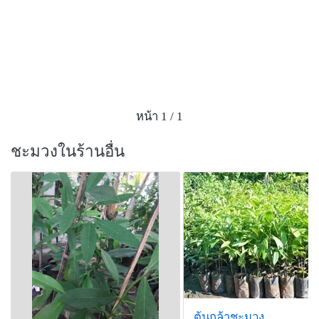
ยับยั้งเชื้อได้ หรือ MIC ประมาณ 7.8 ไมโครกรัมต่อ
มิลลิเมตร ซึ่งถือว่าเป็นสารตัวใหม่ที่ยังไม่มีการค้นพบมา
ก่อน โดยตั้งชื่อว่า "ชะมวงโอน" (Chamuangone) เพื่อ
แสดงให้เห็นว่าเป็นการค้นพบในประเทศไทย
ทั้งนี้ ยังได้ศึกษาต่อถึงความเป็นไปได้ในการออกฤทธิ์
หน้า 1 / 1
ยับยั้งเชื้อโปรโตซัวร์ ซึ่งเป็นโรคระบาดที่พบบ่อยในภาค
ใต้ โดยสารชะมวงโอนสามารถยับยั้งโปรโตซัวร์ได้ดี จึง
ชะมวงในร้านอื่น
นำชะมวงโอนไปทดสอบกับเซลล์มะเร็งปอด และเซลล์
มะเร็งเม็ดเลือดขาว จนพบว่าสารชะมวงโอนมีฤทธิ์ต้าน
เซลล์มะเร็งได้ดี
"ความสำเร็จจากงานวิจัยที่ได้โครงสร้างใหม่ของสารที่มี
ฤทธิ์ต้านมะเร็งจากชะมวงโอนครั้งนี้ สามารถนำไปใช้
ดัดแปลงพัฒนาต้านมะเร็งที่ออกฤทธิ์ดีขึ้น และลดอาการ
ข้างเคียงต่อเซลล์ปกติ แม้ว่าขั้นตอนการนำสารดังกล่าว
ไปใช้รักษาโรคมะเม็งยังต้องมีกระบวนการวิจัยเพิ่มเติม
อีกหลายขั้นตอน เพื่อการรักษาที่ได้ผลมากขึ้น หรือลด
ต้นกล้าชะมวง