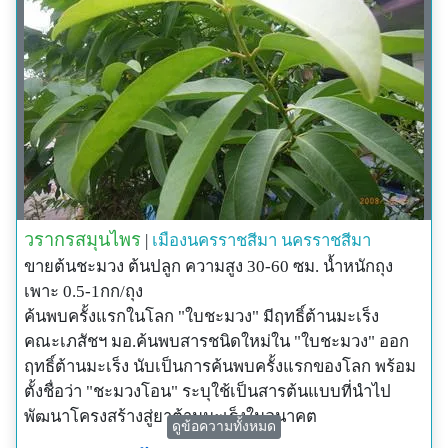
วรากรสมุนไพร
|
เมืองนครราชสีมา
นครราชสีมา
ขายต้นชะมวง ต้นปลูก ความสูง 30-60 ซม. น้ำหนักถุง
เพาะ 0.5-1กก/ถุง
ค้นพบครั้งแรกในโลก "ใบชะมวง" มีฤทธิ์ต้านมะเร็ง
คณะเภสัชฯ มอ.ค้นพบสารชนิดใหม่ใน "ใบชะมวง" ออก
ฤทธิ์ต้านมะเร็ง นับเป็นการค้นพบครั้งแรกของโลก พร้อม
ตั้งชื่อว่า "ชะมวงโอน" ระบุใช้เป็นสารต้นแบบที่นำไป
พัฒนาโครงสร้างสู่ยาต้านมะเร็งในอนาคต
ดูข้อความทั้งหมด
รศ.ดร.ภก.ภาคภูมิ พาณิชยปการนันท์ ผอ.สถานวิจัยยา