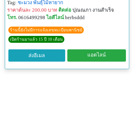
Tag:
ชะมวง
พันธุ์ไม้หายาก
สมุนไพรและเทคโนโลยีชีวภาพทางเภสัชกรรม คณะ
ราคาต้นละ 200.00 บาท
ติดต่อ
ปุณณภา งานสำเร็จ
เภสัชศาสตร์ ม.สงขลานครินทร์ (มอ.) เปิดเผยว่า ได้ร่วม
โทร.
0616499298
ไอดีไลน์
herbsddd
กับนายอภิรักษ์ สกุลปักษ์ นักศึกษาทุนโครงการปริญญาเอ
กกาญจนาภิเษก ภาควิชาเภสัชเวทและเภสัชพฤกษศาสตร์
ร้านนี้ยังไม่มีการแจ้งเลขทะเบียนพานิชย์
ทำการศึกษาวิจัยคุณสมบัติมีฤทธิ์ต้านมะเร็งและต้าน
เปิดร้านมาแล้ว 15 ปี 10 เดือน
แบคทีเรียก่อโรคทางเดินอาหารจาก "ใบชะมวง" ได้
สำเร็จเป็นครั้งแรกของโลก หลังจากใช้เวลาศึกษาค้นคว้า
แอดไลน์
ส่งอีเมล
นานกว่า 2 ปี ซึ่งผลงานดังกล่าวได้รับการตีพิมพ์ในวารสาร
นานาชาติ Food Chemistry ซึ่งเป็นวารสารที่ได้รับความ
น่าเชื่อถือและเป็นที่ยอมรับในวงการวิชาการอย่างกว้าง
ขวาง
สำหรับการวิจัยดังกล่าวได้เก็บรวบรวมผักพื้นบ้านจำนวน
22 ชนิด มาทำการสกัดและทดสอบว่ามีฤทธิ์ยับยั้งเชื้อ
Helicobacier pylori ซึ่งเป็นเชื้อที่ก่อให้เกิดโรคทางเดิน
อาหารหรือไม่ โดยพบว่าชะมวงเป็นพืชที่ออกฤทธิ์ดีที่สุด
จึงนำมาแยกสารที่ต้องการจนสามารถได้สารซึ่งมีฤทธิ์ใน
ระดับดีมาก เป็นสารที่มีค่าความเข้มข้นต่ำที่สามารถ