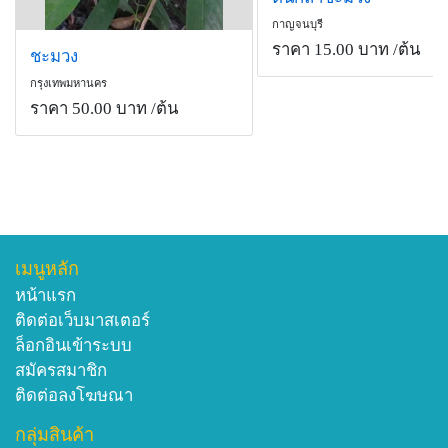
อาการข้างเคียงจากการใช้ยา" รศ.ดร.ภก.ภาคภูมิ กล่าว
กาญจนบุรี
ราคา 15.00 บาท
/ต้น
ชะมวง
ที่มา : หนังสือพิมพ์ไทยโพสต์
กรุงเทพมหานคร
ประโยชน์และความสำคัญ
ราคา 50.00 บาท
/ต้น
ทางยา ใบและผลรสเปรี้ยว สรรพคุณ ระบายท้อง แก้ไข้
กัดฟอกเสมหะ แก้ธาตุพิการและใบผสมกับยาชนิดอื่นปรุง
เป็นยา ขับเลือดเสีย ราก สรรพคุณแก้ไข้
ทางอาหาร ส่วนที่เป็นผัก/ฤดูกาล ยอดอ่อนรับประทานเป็น
ผัก ออกในฤดูฝน ส่วนลูกของชะมวงมีรสเปรี้ยว เป็นผลไม้
ป่า ที่รับประทานเล่นรสและประโยชน์ต่อสุขภาพยอดอ่อน
เมนูหลัก
และใบอ่อนของ ชะมวงรสเปรี้ยว ช่วยระบาย แก้ไข้
หน้าแรก
เสมหะแก้ธาตุพิการ
ติดต่อเว็บมาสเตอร์
ใบชะมวง 100 กรัม ให้พลังงานต่อร่างกาย 51 กิโลแคลอรี่
ล็อกอินเข้าระบบ
มีเส้นใย 3.2 กรัม
สมัครสมาชิก
สรรพคุณทางยา
ติดต่อลงโฆษณา
•ด้านสมุนไพร ส่วนที่ใช้เป็นสมุนไพรและมีสรรพคุณคือ
•ราก รสเปรี้ยว แก้ไข้ แก้ร้อนในกระหายน้ำ ยาถอน พิษไข้
กลุ่มสินค้า
แก้บิด เสมหะ เป็นพิษ