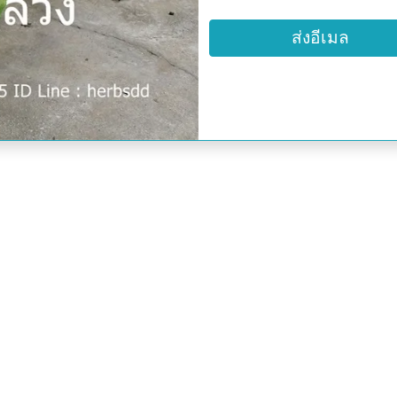
วงรี รูปขอบขนานแกมไข่กลั
ส่งอีเมล
เซนติเมตร ยาว 22-30 เ
ขอบใบเรียบ ใบอ่อนสีชมพูอ่
ด้านล่างมีขนละเอียด เส้น
โค้งจรดกันที่ขอบใบ เส้นแ
กรอบ ก้านใบยาว 1 เซนติเม
ระหว่างก้านใบ ก้านใบยาว 
กลมๆตุ่มตารูปกรวยกว้าง ยอ
ไว้ และเห็นชัดเจน ดอกเด
ขนาดเส้นผ่านศูนย์กลาง 5
กลีบดอกเชื่อมติดกันเป็
เซนติเมตร ทรงกระบอกแคบ
เซนติเมตร บิดเป็นเกลียว
เซนติเมตร กลีบดอกสีขาวน
เหลืองสด กลิ่นหอม เกสรตัวผ
ดอก บนปากหลอด โผล่พ้นป