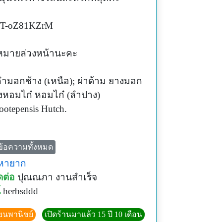
/p/T-oZ81KZrM
ดหมายล่วงหน้านะคะ
 คำมอกช้าง (เหนือ); ผ่าด้าม ยางมอก
งหอมไก๋ หอมไก๋ (ลำปาง)
ootepensis Hutch.
ข้อความทั้งหมด
นๆ ก่อนออกดอก สูง 7-15 เมตร ทรงพุ่ม
ม้หายาก
่งอ่อนเป็นรูปสี่เหลี่ยม และมีขน
ดต่อ
ปุณณภา งานสำเร็จ
ป็นสะเก็ด มีน้ำยางเหนียวสีเหลืองข้น
์
herbsddd
ยอดโปร่ง ลำต้นบิดงอ เปลือกต้นสีครีม
ยบ หลุดลอกออกเป็นแผ่นบางๆ ใบออก
ียนพานิชย์
เปิดร้านมาแล้ว 15 ปี 10 เดือน
บเดี่ยว เรียงตรงข้าม สลับตั้งฉาก รูป