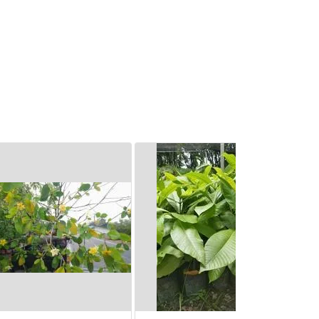
่ใต้วงกลีบมี 1 ช่อง มีออวุลจำนวนมาก
ยเกสรเพศเมียรูปกระบอง ก้านเกสรเพศ
บดอก กลีบเลี้ยงมี 5 กลีบ ติดกันเป็น
ติเมตร ปลายแยกเป็น 2 แฉก ปลาย
ลึก ด้านนอกมีขนละเอียดเหนียวๆ ผลสด
ก่เปลี่ยนเป็นสีดำ รูปกระสวยแกมไข่กลับ
หูดกับช่องอากาศ กว้าง 1.8-2.5
มตร มีติ่งที่ปลายและสันตื้นๆ 5 สัน มี
ายเมล็ด พบตามป่าเต็งรัง และป่า
ือนมกราคมถึงมีนาคม ออกผลช่วง
ุบลราชธานี ใช้ เนื้อไม้ เข้ายากับโมก
ดื่ม แก้บิด ถ่ายเป็นมูกเลือด
น้ำผสมเป็นยาสระผม ฆ่าเหา แก่น ผสม
ให้หญิงอยู่ไฟอาบและใช้สระผม