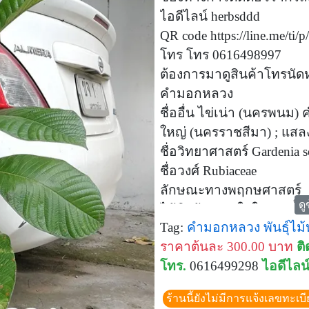
ไอดีไลน์ herbsddd
QR code https://line.me/ti
โทร โทร 0616498997
ต้องการมาดูสินค้าโทรนั
คำมอกหลวง
ชื่ออื่น ไข่เน่า (นครพนม)
ใหญ่ (นครราชสีมา) ; แสล
ชื่อวิทยาศาสตร์ Gardenia s
ชื่อวงศ์ Rubiaceae
ลักษณะทางพฤกษศาสตร์
ดู
ไม้ยืนต้น ผลัดใบในช่วงสั้
Tag:
คำมอกหลวง
พันธุ์ไ
กลมและโปร่ง แตกกิ่งน้อย กิ
ราคาต้นละ 300.00 บาท
ติ
เปลือกสีเทาเข้มเรียบ แตกเ
โทร.
0616499298
ไอดีไลน
เป็นก้อนที่ปลายยอด เรือน
อ่อนหรือเทา ค่อนข้างเรี
ร้านนี้ยังไม่มีการแจ้งเลขทะเบ
เป็นกระจุกที่ปลายยอด เป็นใ