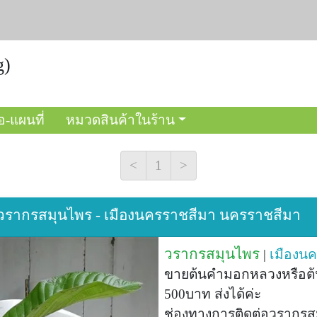
g)
อ-แผนที่
หมวดสินค้าในร้าน
<
1
>
 วรากรสมุนไพร - เมืองนครราชสีมา นครราชสีมา
วรากรสมุนไพร
|
เมืองน
ขายต้นคำมอกหลวงหรือต้น
500บาท ส่งได้ค่ะ
ช่องทางการติดต่อวรากรสม