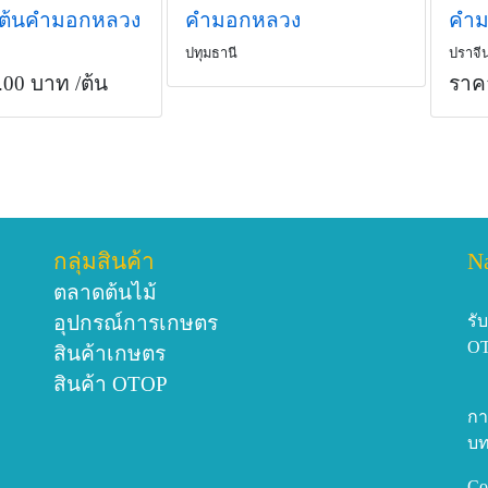
าต้นคำมอกหลวง
คำมอกหลวง
คำม
ปทุมธานี
ปราจีน
.00 บาท
/ต้น
ราค
กลุ่มสินค้า
N
ตลาดต้นไม้
อุปกรณ์การเกษตร
รั
O
สินค้าเกษตร
สินค้า OTOP
กา
บท
Co