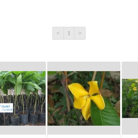
เรณูรูปขอบขนาน รังไข่อยู
เกสรตัวเมียมี 1 อัน ปลา
เมียยาวโผล่พ้นปากหลอดกลี
<
1
>
หลอดขนาดยาว 1.2-2 เซน
เป็นพูเล็กๆด้านหนึ่งแยก
มีเนื้อ สีเขียวเข้ม เมื่อแ
หรือรูปขอบขนาน ผิวมีปุ่ม
เซนติเมตร ยาว 2.2-4 เซนติเ
เนื้อและเมล็ดขนาดเล็กหล
เบญจพรรณ ออกดอกช่วงเด
เดือนมีนาคมถึงสิงหาคม
สรรพคุณ
ยาสมุนไพรพื้นบ้านจังหวัดอ
เตี้ย และสามพันเตี้ย ต้มน้ำ
ยาพื้นบ้าน ใช้ เมล็ด ต้ม
กับแก่นมะพอก ต้มรวมกัน