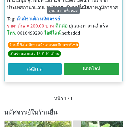
เป็นไม้พุ่ม สูงเต็มที่ไม่เกิน 4.5 เมตร มีต้นกำเนิดจาก
ประเทศกานาแถบแอฟริกาตะวันตกซึ่งมีสภาพภูมิอากาศ
ดูข้อความทั้งหมด
คล้ายคลึงกับภาคใต้ของประเทศไทย ชื่อ "ไม้มหัศจรรย์"
Tag:
ต้นมิราเคิล
มหัศจรรย์
ได้มาเพราะหลังจากกินผลสุกแก่ที่มีสีแดงเข้าไป แล้วกิน
ราคาต้นละ 200.00 บาท
ติดต่อ
ปุณณภา งานสำเร็จ
ของมีรสเปรี้ยวตาม เช่น มะนาว มะยม ระกำ แทนที่จะ
โทร.
0616499298
ไอดีไลน์
herbsddd
เปรี้ยวตามธรรมชาติ รสชาติจะกลับกลายเป็นหวาน ด้วย
มิราเคิลมีสารมิราคูลิน ซึ่งเป็นโปรตีนที่จะส่งสัญญาณไป
ร้านนี้ยังไม่มีการแจ้งเลขทะเบียนพานิชย์
ทำให้ต่อมรับรสเปรี้ยวไม่ทำงาน และให้ต่อมรับรสหวาน
เปิดร้านมาแล้ว 15 ปี 10 เดือน
ทำงาน ชาวไต้หวันเขาเรียกมิราเคิลว่า เสินมี่กั่ว เสิน แปล
ว่าพระเจ้า มี่แปลว่าความลับ กั่ว แปลว่าผลไม้ สรุปคือผล
แอดไลน์
ส่งอีเมล
ไม้ซึ่งเป็นความลับของพระเจ้า ฝ่ายวิชาการสถาบันการ
แพทย์แผนไทย กระทรวงสาธารณสุข ให้ข้อมูลการเข้ามา
เมืองไทยของมิราเคิล ว่า นักวิชาการที่ไปอบรม ณ
ประเทศออสเตรเลีย ได้นำเมล็ดมิราเคิลมาปลูก ในระยะ
หน้า 1 / 1
แรกมีจำนวนไม่กี่ต้น แต่ได้ขยายพันธุ์ไว้ และมีคนสนใจ
มากรวมถึงมีชาวญี่ปุ่นและไต้หวันที่สั่งซื้อต้นจำนวนมาก
มหัศจรรย์ในร้านอื่น
ขณะนี้สถาบันการแพทย์แผนไทยมีการศึกษาการนำผลมิ
ราเคิลมาใช้ให้เกิดประโยชน์ทางด้านสมุนไพรอย่าง