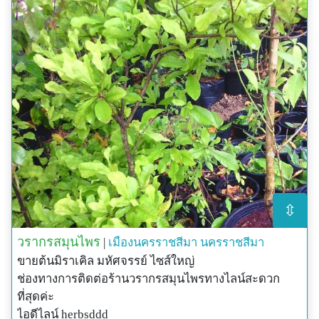
⇳
วรากรสมุนไพร
|
เมืองนครราชสีมา
นครราชสีมา
ขายต้นมิราเคิล มหัศจรรย์ ไซส์ใหญ่
ช่องทางการติดต่อร้านวรากรสมุนไพรทางไลน์สะดวก
ที่สุดค่ะ
ไอดีไลน์ herbsddd