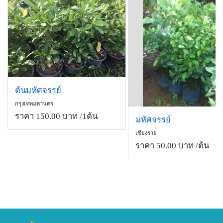
จริงจัง ถึงแม้มิราเคิลจะไม่ใช่ผลไม้พื้นเมืองของไทย แต่มี
ข้อมูลทางการเกษตรที่ยืนยันได้ว่าสามารถปลูกให้
ออกดอกติดผลได้ในสภาพภูมิอากาศของประเทศไทย ติด
ผลง่ายตลอดปี มิราเคิลออกผลตลอดปี แต่ช่วงหน้าฝนอาจ
จะลดลง เพราะความชื้นทำให้ดอกเป็นรา ปลายฝนไปแล้ว
จึงจะให้ผลผลิตค่อนข้างสูง บางต้นถึง 2, 000 ผล ช่วงฤดู
อื่นจะมากบ้างน้อยบ้างขึ้นอยู่กับจังหวะที่ดอกบาน ดอกมิ
ราเคิลมีกลิ่นหอมคล้ายดอกราตรี
ต้นมหัศจรรย์
กรุงเทพมหานคร
ราคา 150.00 บาท
/1ต้น
มหัศจรรย์
เชียงราย
ราคา 50.00 บาท
/ต้น