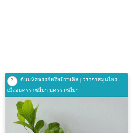
เพราะต้องงดน้ำตาล แต่ถ้ากินผลไม้ชนิดนี้ก่อน แล้ว
สามารถทำอาหารได้โดยไม่ใส่น้ำตาลก็อร่อยได้เหมือน
อาหารปกติ มิราเคิลจึงเป็นพืชที่กำลังมีการศึกษาเพื่อนำ
ไปใช้ประโยชน์และตรวจสอบถึงความเป็นพิษกันอย่าง
แพร่หลายในหลายๆ ประเทศทั่วโลก
นักวิชาการญี่ปุ่นยังได้นำผลมิราเคิลไปวิเคราะห์ และสกัด
เป็นน้ำตาลก้อนลดความอ้วน อีกทั้งทางวิทยาศาสตร์ยังได้
นำไปใช้สำหรับผู้ป่วยที่ต้องรับประทานยาที่มีรสขม เพราะ
ว่าผลมิราเคิลมีสารที่ชื่อว่า มิราคูลิน ซึ่งสารนี้ทำให้เปลี่ยน
รสเปรี้ยวได้ดีและเปลี่ยนรสขมได้บ้างเล็กน้อย
ต้นมหัศจรรย์หรือมิราเคิล | วรากรสมุนไพร -
2
เมืองนครราชสีมา นครราชสีมา