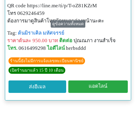
QR code https://line.me/ti/p/T-oZ81KZrM
โทร 0629246459
ต้องการมาดูสินค้าโทรนัดหมายล่วงหน้านะคะ
ดูข้อความทั้งหมด
มิราเคิล (อังกฤษ: Miracle fruit; Miracle berry) (ชื่อ
Tag:
ต้นมิราเคิล
มหัศจรรย์
วิทยาศาสตร์: Synsepalum dulcificum) เป็นไม้ผลพื้นเมือง
ราคาต้นละ 950.00 บาท
ติดต่อ
ปุณณภา งานสำเร็จ
ของประเทศกานา ลักษณะต้นมีขนาดทรงพุ่มเล็ก ชอบ
โทร.
0616499298
ไอดีไลน์
herbsddd
ความชื้นสูงแต่ไม่ชอบแดดจัด ผลสุกแก่จะมีสีแดงสดใส
เมื่อรับประทานผลสุกแก่เข้าไปแล้ว ประมาณ 1-2 ชั่วโมง
ร้านนี้ยังไม่มีการแจ้งเลขทะเบียนพานิชย์
แล้วรับประทานผลไม้ที่มีรสเปรี้ยว เช่น มะนาว มะยม
เปิดร้านมาแล้ว 15 ปี 10 เดือน
ระกำ ตามเข้าไปจะไม่รู้สึกเปรี้ยว ในทางตรงกันข้ามกลับ
กลายเป็นรสชาติหวานคล้ายน้ำตาล
แอดไลน์
ส่งอีเมล
ประโยชน์
มิราเคิลมีคุณสมบัติพิเศษ คือ ผลสุกแก่จะมีสีแดงสดใส
เมื่อรับประทานผลสุกแก่เข้าไปแล้วสารไกโคโปรตีนในผล
จะไปเคลือบผิวของลิ้นอยู่นานประมาณ 1-2 ชั่วโมง เมื่อ
รับประทานผลไม้ที่มีรสเปรี้ยวตามเข้าไปจะไม่รู้สึกเปรี้ยว
ในทางตรงกันข้ามกลับกลายเป็นรสชาติหวาน โดยทำให้มี
โอกาสของการนำไปใช้ประโยชน์ในผู้ป่วยโรคเบาหวาน