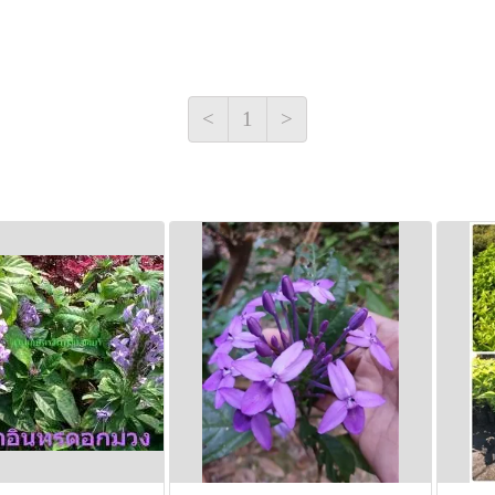
<
1
>