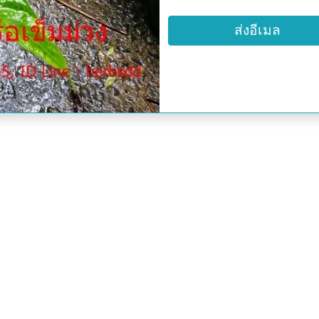
ข้าง กลีบล่าง 1 กลีบมีสี
ส่งอีเมล
ผล : ผลแห้งแตก รูปไข่ยาว
การขยายพันธุ์: ขยายพันธุ
สรรพคุณของเข็มม่วง
ชาวบ้านจะใช้ทั้งต้นรวมร
ช่วยต้านอนุมูลอิสระได้ (ทั้
ชาวเขาเผาแม้วและกะเหรี่
บำรุงร่างกาย แก้อาการอ่อ
ต้นใช้ต้มกับน้ำดื่มช่วยรั
ใบนำมาตำพอกหรือต้มกับน้
หูด (ใบ)
ตำรับยาพื้นบ้านล้านนาจะใ
ข้าวเย็น (ไม่ได้ระบุว่าข้าว
แก้อาการปวดเมื่อย (ทั้งต้น