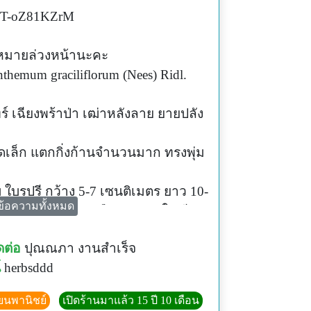
/p/T-oZ81KZrM
ดหมายล่วงหน้านะคะ
nthemum graciliflorum (Nees) Ridl.
ทร์ เฉียงพร้าป่า เฒ่าหลังลาย ยายปลัง
าดเล็ก แตกกิ่งก้านจำนวนมาก ทรงพุ่ม
ับ ใบรูปรี กว้าง 5-7 เซนติเมตร ยาว 10-
ข้อความทั้งหมด
ลม โคนใบแหลมหรือมน ขอบใบเรียบ
้นใบสีเขียวเข้ม
ดต่อ
ปุณณภา งานสำเร็จ
 ออกเป็นช่อแบบช่อฉัตรที่ปลายกิ่ง ใบ
์
herbsddd
บดอก เชื่อมติดกันเป็นหลอดเล็กยาว
ลีบบนติดกันเป็นคู่และมีขนาดเล็กกว่า
ียนพานิชย์
เปิดร้านมาแล้ว 15 ปี 10 เดือน
งสองอันอยู่ตรงข้ามกันกางออกด้าน