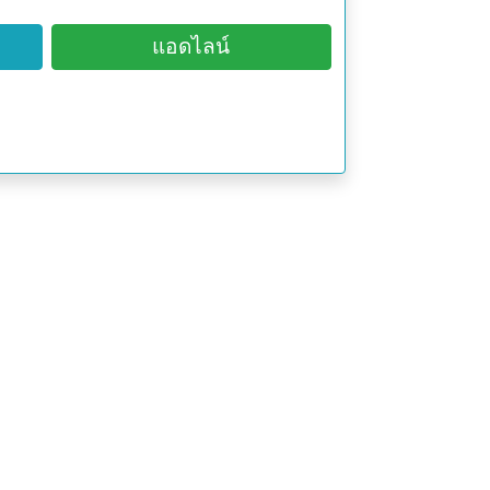
ขาวแต้มตรงกลาง
แอดไลน์
์ด้วยการตอนหรือตัดกิ่งปักชำ
ากนำมาต้มกินเป็นยา ว่ากันว่าสามารถ
งต้น)
ยงจะใช้ต้นนำมาต้มกับน้ำดื่มเป็นยา
นเพลีย (ต้น)
กษาโรคริดสีดวงทวาร (ต้น)
ำอาบ ช่วยแก้โรคผิวหนัง ผื่นคัน และ
ช้ทั้งต้นเข็มม่วง นำมาผสมกับหัวยา
เย็นเหนือ หรือข้าวเย็นใต้) ต้มกับน้ำดื่ม
)