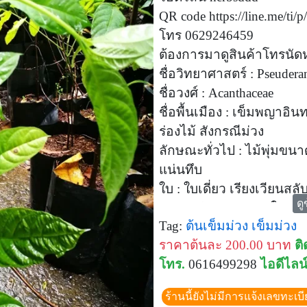
QR code https://line.me/ti
โทร 0629246459
ต้องการมาดูสินค้าโทรนั
ชื่อวิทยาศาสตร์ : Pseudera
ชื่อวงศ์ : Acanthaceae
ชื่อพื้นเมือง : เข็มพญาอิน
ร่องไม้ สังกรณีม่วง
ลักษณะทั่วไป : ไม้พุ่มขน
แน่นทึบ
ใบ : ใบเดี่ยว เรียงเวียนสล
ดู
15 เซนติเมตร ปลายใบแห
Tag:
ต้นเข็มม่วง
เข็มม่วง
แผ่นใบสีเขียวสดเป็นมัน เส
ราคาต้นละ 200.00 บาท
ติ
ดอก : สีฟ้าอมม่วงหรือม่วง
โทร.
0616499298
ไอดีไลน
ประดับสีเขียวเข้ม โคนกลี
ปลายแยกเป็น 5 กลีบ สองก
ร้านนี้ยังไม่มีการแจ้งเลขทะเบ
สามกลีบล่าง กลีบตรงกลา