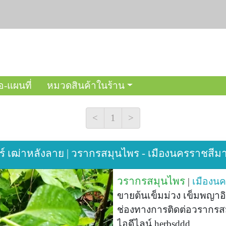
อ-แผนที่
หมวดสินค้าในร้าน
<
1
>
ร์ เฒ่าหลังลาย | วรากรสมุนไพร - เมืองนครราชสี
วรากรสมุนไพร
|
เมืองน
ขายต้นเข็มม่วง เข็มพญาอิ
ช่องทางการติดต่อวรากรสม
ไอดีไลน์ herbsddd