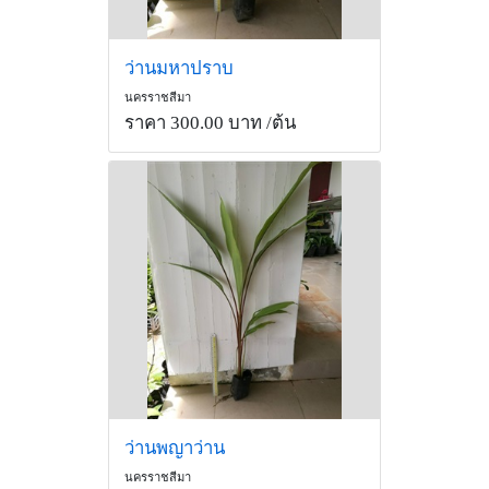
ว่านมหาปราบ
นครราชสีมา
ราคา 300.00 บาท
/ต้น
ว่านพญาว่าน
นครราชสีมา