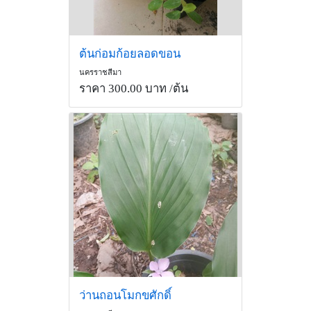
ต้นก่อมก้อยลอดขอน
นครราชสีมา
ราคา 300.00 บาท
/ต้น
ว่านถอนโมกขศักดิ์