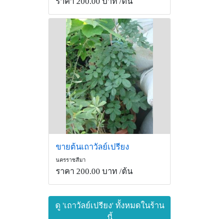
ราคา 200.00 บาท
/ต้น
ขายต้นเถาวัลย์เปรียง
นครราชสีมา
ราคา 200.00 บาท
/ต้น
ดู 'เถาวัลย์เปรียง' ทั้งหมดในร้าน
นี้