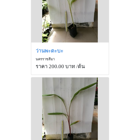
ว่านพะตะบะ
นครราชสีมา
ราคา 200.00 บาท
/ต้น