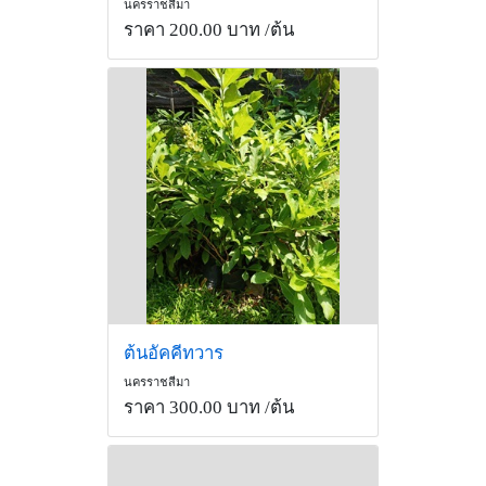
นครราชสีมา
ราคา 200.00 บาท
/ต้น
ต้นอัคคีทวาร
นครราชสีมา
ราคา 300.00 บาท
/ต้น