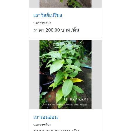
เถาวัลย์เปรียง
นครราชสีมา
ราคา 200.00 บาท
/ต้น
เถาเอนอ่อน
นครราชสีมา