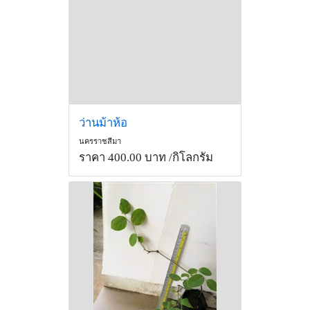
ว่านม้าห้อ
นครราชสีมา
ราคา 400.00 บาท
/กิโลกรัม