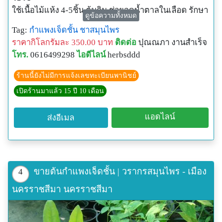
กัมพูชา: ใช้ เถา ต้มน้ำดื่ม แก้โรคเบาหวาน
ใช้เนื้อไม้แห้ง 4-5ชิ้น ต้มกิน ช่วยลดน้ำตาลในเลือด รักษา
ตาไก้ กำแพงเจ็ดชั้น ป้องกันโรคภัย
ดูข้อความทั้งหมด
เบาหวาน
ชื่อวิทยาศาสตร์ Salacia chinensis L.
Tag:
กำแพงเจ็ดชั้น
ชาสมุนไพร
ประสบการณ์จากลูกค้า
ชื่อวงศ์ CELASTRACEAE
ราคากิโลกรัมละ 350.00 บาท
ติดต่อ
ปุณณภา งานสำเร็จ
คำเตือนควรเริ่มจากขนาดน้อยๆเพราะเป็นยาระบายด้วย
ชื่ออื่นๆ กำแพงเจ็ดชั้น ตะลุ่มนก ตาไก้ น้ำนอง มะต่อมไก่
โทร.
0616499298
ไอดีไลน์
herbsddd
และปรับตามค่าน้ำตาลในเลือด
หลุมนก
ตาไก้ กำแพงเจ็ดชั้น ป้องกันโรคภัย
ร้านนี้ยังไม่มีการแจ้งเลขทะเบียนพานิชย์
ลักษณะทั่วไป ไม้พุ่มรอเลื้อย ใบเดี่ยว เรียงตรงข้าม ดอก
ชื่อวิทยาศาสตร์ Salacia chinensis L.
ช่อสั้นๆ ออกที่ง่ามใบ กลีบดอกสีเหลือง หรือสีเขียวอม
เปิดร้านมาแล้ว 15 ปี 10 เดือน
ชื่อวงศ์ CELASTRACEAE
เหลือง ผลรูปค่อนข้างกลมหรือรูปรี เมื่อสุกสีส้มแดง
ชื่ออื่นๆ กำแพงเจ็ดชั้น ตะลุ่มนก ตาไก้ น้ำนอง มะต่อมไก่
การขยายพันธุ์ ใช้เมล็ด
แอดไลน์
ส่งอีเมล
หลุมนก
ตาไก้เป็นสมุนไพรที่หมอยาอีสานทุกคนต้องรู้จัก เพราะตา
ลักษณะทั่วไป ไม้พุ่มรอเลื้อย ใบเดี่ยว เรียงตรงข้าม ดอก
ไก้แทรกอยู่ในตำรับยาหลายตำรับในตำราใบลานของ
ช่อสั้นๆ ออกที่ง่ามใบ กลีบดอกสีเหลือง หรือสีเขียวอม
อีสาน คล้ายๆ กับที่ใบมะกา ยาดำ ฝักราชพฤกษ์(ฝักคูน)
เหลือง ผลรูปค่อนข้างกลมหรือรูปรี เมื่อสุกสีส้มแดง
แทรกอยู่ในตำรับยาทางภาคกลาง เนื่องจากในการแพทย์
การขยายพันธุ์ ใช้เมล็ด
ขายต้นกำแพงเจ็ดชั้น | วรากรสมุนไพร - เมือง
4
แผนตะวันออกโดยทั่วไป การกำจัดพิษจะมีความสำคัญ
มาก เพื่อไม่ให้ของเสียนั้นเป็นภาระแก่ร่างกายที่กำลัง
นครราชสีมา นครราชสีมา
ตาไก้ ยาอีสาน ปราการโรคภัย
อ่อนแอ ทั้งยังช่วยเตรียมร่างกายให้สามารถดูดซึมโอสถ
“…ถ้าหมอยาอิสานคนไหนไม่รู้จักตาไก้ ก็อย่าได้บอกว่า
สารและสารอาหารที่มีประโยชน์ได้
เป็นหมอยาอิสาน…” เป็นคำพูดของพ่อเม่า หรือพ่อบุญมี