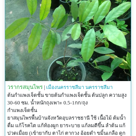
การกินตาไก้เป็นประจำจะทำให้สุขภาพดี เหมือนมีกำแพง
ได้ฤกษ์ ปราชญ์และพรานผู้เชี่ยวชาญแห่งดงพญาเย็น ที่
เจ็ดชั้นป้องกันโรคภัยไข้เจ็บอยู่ จากความเชื่อเช่นนี้ทำให้
เคยกล่าวไว้ ดังนั้นตาไก้จึงเป็นสมุนไพรที่หมอยาอีสานทุก
มีการใช้เนื้อไม้ของตาไก้ไปทำเครื่องราง ตาไก้จึงมีอีกชื่อ
คนต้องรู้จัก เพราะตาไก้แทรกอยู่ในตำรับยาหลายตำรับ
หนึ่งว่า กำแพงเจ็ดชั้น เนื่องจากเนื้อไม้ของเถาตาไก้มี
ในตำราใบลานของอีสาน คล้ายๆ กับที่ใบมะกา ยาดำ ฝัก
ลักษณะเป็นลายเรียงตัวเป็นวงๆ รอบศูนย์กลางเหมือน
ราชพฤกษ์(ฝักคูน) แทรกอยู่ในตำรับยาทางภาคกลาง
กำแพงที่ล้อมไว้
เนื่องจากในการแพทย์แผนตะวันออกโดยทั่วไป การกำจัด
ยาบำรุงเอ็น บำรุงเส้น บำรุงกำลัง ของคนทุกภาค
พิษจะมีความสำคัญมาก เพื่อไม่ให้ของเสียนั้นเป็นภาระแก่
ตาไก้เป็นยารักษาเอ็น รักษากล้ามเนื้อ บำรุงร่างกาย ช่วย
ร่างกายที่กำลังอ่อนแอ ทั้งยังช่วยเตรียมร่างกายให้
ระบายของเสีย ที่หมอยาทุกภาคใช้ ตามความเชื่อที่ว่า ถ้า
สามารถดูดซึมโอสถสารและสารอาหารที่มีประโยชน์ได้
ร่างกายมีเอ็นและกล้ามเนื้อที่แข็งแรงแล้ว จะสามารถ
ทำงานการได้ดี ลักษณะเด่นที่สุดของตาได้คือการถ่าย
ตาไก้ยังมีประโยชน์ทางยาอีกหลายอย่าง พ่อเม่าบอกว่า
ของเสียออกจากร่างกาย
วรากรสมุนไพร
|
เมืองนครราชสีมา
นครราชสีมา
การกินตาไก้เป็นประจำจะทำให้สุขภาพดี เหมือนมีกำแพง
ตาไก้นิยมใช้คู่กับตากวงเป็นยาระบาย ตาไก้จะช่วย
ต้นกำแพงเจ็ดชั้น ขายต้นกำแพงเจ็ดชั้น ต้นปลูก ความสูง
เจ็ดชั้นป้องกันโรคภัยไข้เจ็บอยู่ จากความเชื่อเช่นนี้ทำให้
ระบายท้องและถ่ายน้ำเหลือง ส่วนตากวงจะระบายลมร้าย
30-60 ซม. น้ำหนักถุงเพาะ 0.5-1กก/ถุง
มีการใช้เนื้อไม้ของตาไก้ไปทำเครื่องราง ตาไก้จึงมีอีกชื่อ
ส่วนใหญ่ท่านทั้งสองจะใช้ตาไก้เป็นยาแก้กษัย แก้ปวด
กำแพงเจ็ดชั้น
หนึ่งว่า กำแพงเจ็ดชั้น เนื่องจากเนื้อไม้ของเถาตาไก้มี
เมื่อย บำรุงกำลัง จะต้มกินหรือดองกินก็ได้
ยาสมุนไพรพื้นบ้านจังหวัดอุบลราชธานี ใช้ เนื้อไม้ ต้มน้ำ
ลักษณะเป็นลายเรียงตัวเป็นวงๆ รอบศูนย์กลางเหมือน
ตาไก้จะเป็นยาช่วยปรับร่างกาย คนผอมจะทำให้อ้วน คน
ดื่ม แก้โรคไต แก้ท้องผูก ยาระบาย แก้ลมตีขึ้น ลำต้น แก้
กำแพงที่ล้อมไว้
อ้วนจะทำให้ผอม คนเป็นเบาหวานควรต้มกินเป็นประจำ
ปวดเมื่อย (เข้ายากับ ตาไก่ ตากวง อ้อยดำ ขมิ้นเกลือ ดูก