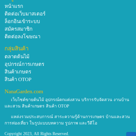
ลักษณะคล้ายเส้นกล้ามของร่างกายคนเรา ถ้าสังเกตให้ดี
• ผลของตาไก้จะเหมือนตาของเก้ง ซึ่งคนอีสานเรียกเก้งว่า
หน้าแรก
เส้นที่เหมือนเอ็นนั้นจะมีอยู่ ๗ ชั้น จึงเชื่อว่ามีสรรพคุณแก้
ไก้
ติดต่อเว็บมาสเตอร์
ปวดกล้ามเนื้อ แก้ปวดเส้นเอ็น และบำรุงกำลังให้แข็งแรง
• ยอดก่อนลวกจิ้มน้ำพริก หรือแกงกินก็ได้
ล็อกอินเข้าระบบ
โดยจะนำบือติงนี้มาต้มดื่มแก้ปวดเมื่อย บำรุงกำลัง
• ดอกเหม็นมากไม่ควรปลูกในบริเวณบ้าน
สมัครสมาชิก
ตำรับยา
ติดต่อลงโฆษณา
ตาไก้แก้เบาหวาน ผลจากงานวิจัยสมัยใหม่
ยาแก้ปวดเมื่อย แก้กษัย บำรุงกำลัง
มีรายงานการวิจัยที่ทำในประเทศญี่ปุ่น โดยใช้วัตถุดิบ
กลุ่มสินค้า
ตาไก้ ตากวง เถาวัลย์เปรียง เถาวัลย์เหล็ก(เครือเขาแกบ)
สมุนไพรจากเมืองไทย พบว่าตาไก้มีสารที่ยับยั้งการย่อย
ตลาดต้นไม้
ต้มกินเป็นประจำ
แป้งให้เป็นน้ำตาลในลำไส้ ช่วยชะลอและลดการดูดซึม
อุปกรณ์การเกษตร
ยาระบาย
น้ำตาลเข้าสู่ร่างกาย ทำให้ควบคุมน้ำตาลได้ดีขึ้น
สินค้าเกษตร
ตำรับที่ ๑
นอกจากนี้ยังมีฤทธิ์ในการป้องกันตับไม่ให้ถูกทำลายจาก
สินค้า OTOP
รากตาไก้ รากตากวง ต้มกิน
สารพิษ ต้านอนุมูลอิสระ ต้านความอ้วน ปัจจุบันมี
ตำรับที่ ๒
NanaGarden.com
ผลิตภัณฑ์ตาไก้ขายเป็นผลิตภัณฑ์เสริมอาหารใช้ป้องกัน
ตาไก้ ตากวง แก่นนมสาว แก่นดูกใส รากเกียงปืน กาฝาก
โรคเบาหวาน เป็นที่นิยมในประเทศญี่ปุ่นและ
เว็บไซต์ขายต้นไม้ อุปกรณ์ตกแต่งสวน บริการรับจัดสวน งานบ้าน
ต้นติ้ว ต้มกิน
และสวน สินค้าเกษตร สินค้า OTOP
สหรัฐอเมริกา
ยาแก้ไข้สูงไม่สร่างสักที
แหล่งรวมประสบการณ์ สาระความรู้ด้านการเกษตร บ้านและสวน
ต้นตาไก้ รากหูกวาง(ค้อนตีหมา) รากตากวง รากอี
เรื่องราวของตาไก้เป็นเครื่องยืนยันว่า เสียงของพ่อเม่า ตา
การท่องเที่ยว ในรูปแบบบทความ รูปภาพ และวีดีโอ
ล้ำ(กำลังทรพี) ต้มกิน
ส่วน พ่อประกาศ และหมอยาอีกหลายๆ คนนั้น มีคุณค่า มี
Copyright 2023, All Rights Reserved.