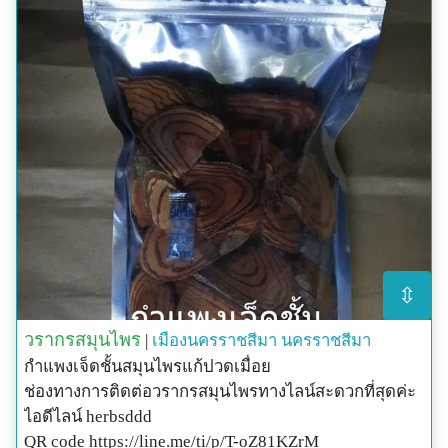
⇳
วรากรสมุนไพร
|
เมืองนครราชสีมา
นครราชสีมา
กำแพงเจ็ดชั้นสมุนไพรแก้ปวดเมื่อย
ช่องทางการติดต่อวรากรสมุนไพรทางไลน์สะดวกที่สุดค่ะ
ไอดีไลน์ herbsddd
QR code https://line.me/ti/p/T-oZ81KZrM