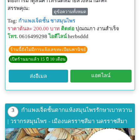
ต้องการมาดูสินค้าโทรนัดหมายล่วงหน้านะคะ
สรรพคุณ:
ดูข้อความทั้งหมด
ยาสมุนไพรพื้นบ้านจังหวัดอุบลราชธานี: ใช้ เนื้อไม้ ต้มน้ำ
Tag:
กำแพงเจ็ดชั้น
ชาสมุนไพร
ดื่ม แก้โรคไต แก้ท้องผูก ยาระบาย แก้ลมตีขึ้น ลำต้น แก้
ราคาต้นละ 200.00 บาท
ติดต่อ
ปุณณภา งานสำเร็จ
ปวดเมื่อย คลายเส้นเอ็น (เข้ายากับ ตาไก่ ตากวง อ้อยดำ
โทร.
0616499298
ไอดีไลน์
herbsddd
ขมิ้นเกลือ ดูกหิน ตับเต่า ใช้ลำต้นของทุกต้นรวมกัน มาต้ม
น้ำดื่ม) ยาระบาย (เข้ายากับ ยาปะดง ตากวง ดูกไส
ร้านนี้ยังไม่มีการแจ้งเลขทะเบียนพานิชย์
คอแลน พาสาน) ขับปัสสาวะ (เข้ายากับ แก่นตาไก้ แก่น
เปิดร้านมาแล้ว 15 ปี 10 เดือน
ตากวง แก่นดูกไส แก่นตานนกกด) แก้ริดสีดวงทวาร
(เข้ายากับ ว่านงวงช้าง แก่นกระถิน ปูนขาว แล้วต้ม)
แอดไลน์
ส่งอีเมล
ตัวอย่างตำรับยาของตาไก้ ใช้เป็นยาแก้ปวดเมื่อย แก้กษัย
บำรุงกำลัง ใช้ตาไก้ ตากวง เถาวัลย์เปรียง เถาวัลย์เหล็ก
(เครือเขาแกลบ) ต้มกินเป็นประจำ ตัวอย่างตำรับยา
ระบาย ใช้ตาไก้ ตากวง แก่นนมสาว แก่นดูกใส รากเกียง
ปืน กาฝากต้นติ้ว ต้มกิน ตัวอย่างตำรับยาแก้เบาหวาน ใช้
กำแพงเจ็ดชั้นตากแห้งสมุนไพรรักษาเบาหวาน
3
กำแพงเจ็ดชั้น(ตาไก้) แซ่ม้าทะลาย รากคนทา รากมะแว้ง
| วรากรสมุนไพร - เมืองนครราชสีมา นครราชสีมา
เครือเถามวกขาว เถามวกแดง รากลำเจียก ชะเอมไทย
อย่างละ 2 บาท ต้มกินจนยาจืด