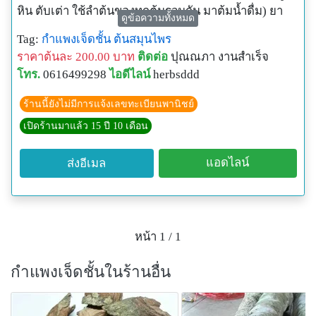
เพื่อช่วยคุมน้ำตาล ตาไก้ยังใช้ร่วมกับยากำลังหรือยา
หิน ตับเต่า ใช้ลำต้นของทุกต้นรวมกัน มาต้มน้ำดื่ม) ยา
ยาบำรุงเอ็น บำรุงเส้น บำรุงกำลัง ของคนทุกภาค
ดูข้อความทั้งหมด
รักษาโรคอื่นๆ อีกมากมาย เช่น เถาวัลย์เปรียง เถาวัลย์
ระบาย (เข้ายากับ ยาปะดง ตากวง ดูกไส คอแลน พาสาน)
ตาไก้เป็นยารักษาเอ็น รักษากล้ามเนื้อ บำรุงร่างกาย ช่วย
Tag:
กำแพงเจ็ดชั้น
ต้นสมุนไพร
เหล็ก(เครือเขาแกบ) ต้มกินเป็นยาบำรุงกำลังแก้กษัย ใช้
ขับปัสสาวะ (เข้ายากับ แก่นตาไก้ แก่นตากวง แก่นดูกไส
ระบายของเสีย ที่หมอยาทุกภาคใช้ ตามความเชื่อที่ว่า ถ้า
ราคาต้นละ 200.00 บาท
ติดต่อ
ปุณณภา งานสำเร็จ
ร่วมกับรากหูกวาง(ค้อนตีหมา) ตากวง รากอีล้ำ(กำลัง
แก่นตานกกด) แก้ริดสีดวงทวาร (เข้ายากับ ว่านงวงช้าง
ร่างกายมีเอ็นและกล้ามเนื้อที่แข็งแรงแล้ว จะสามารถ
โทร.
0616499298
ไอดีไลน์
herbsddd
ทรพี) แก้ไข้สูงไม่สร่างสักที รากตาไก้ฝนกับน้ำปูนใสทาแก้
แก่นกระถิน ปูนขาว แล้วต้ม)
ทำงานการได้ดี ลักษณะเด่นที่สุดของตาได้คือการถ่าย
ฝี รวมทั้งฝนกับน้ำซาวข้าวให้คนไข้กินแก้เบื่อเห็ดอีกด้วย
ยาสมุนไพรพื้นบ้านจังหวัดนครราชสีมา ใช้ ลำต้น บำรุง
ร้านนี้ยังไม่มีการแจ้งเลขทะเบียนพานิชย์
ของเสียออกจากร่างกาย
หมอยาทางภาคใต้เรียกตาไก้ว่า หลุมนก และใช้ใน
โลหิต โดยใช้ลำต้นต้มน้ำดื่มวันละ 1-2 ช้อนชา ก่อน
ตาส่วน สีมะพริก หมอยาแห่งบ้านนนทรี อำเภอกบินทร์บุรี
เปิดร้านมาแล้ว 15 ปี 10 เดือน
สรรพคุณเดียวกันกับที่ทางอีสาน ที่น่าสนใจคือ มีการใช้
อาหารเช้า-เย็น
จังหวัดปราจีนบุรี และพ่อประกาศ ใจทัศน์หมอยาแห่งบ้าน
เถาของหลุมนกต้มดื่ม เพื่อคุมน้ำตาลในผู้ป่วยโรคเบา
ยาพื้นบ้าน ใช้ ต้น รสเมาเบื่อฝาดสุขุม ต้มน้ำดื่ม หรือดอง
น้อมเกล้า อำเภอเลิงนกทา จังหวัดยโสธร บอกตรงกันว่า
แอดไลน์
ส่งอีเมล
หวานเช่นเดียวกัน นอกจากนี้หมอยาภาคใต้ยังใช้ผลของ
สุรา แก้ปวดเมื่อย หรือเข้ายาระบาย (ผสมกับรากตูมกา
ตาไก้นิยมใช้คู่กับตากวงเป็นยาระบาย ตาไก้จะช่วย
ตาไก้ให้คนไข้กินเท่าอายุเพื่อรักษาฝี ทั้งยังใช้เถาหั่นตาก
ขาว รากชะมวง และรากปอด่อน) บำรุงโลหิต ฟอกโลหิต
ระบายท้องและถ่ายน้ำเหลือง ส่วนตากวงจะระบายลมร้าย
แดดให้แห้งดองเหล้า เพื่อบำรุงกำลังและบำรุงโลหิตสตรี
แก้โลหิตเป็นพิษทำให้ร้อน บำรุงโลหิต แก้โลหิตจาง แก้
ส่วนใหญ่ท่านทั้งสองจะใช้ตาไก้เป็นยาแก้กษัย แก้ปวด
ส่วนในการใช้เพื่อรักษาอาการท้องอืดท้องเฟ้อ ขับลม ทาง
ผอมแห้งแรงน้อย ขับระดูขาว แก้ปวดตามข้อ แก้ไขข้อ
เมื่อย บำรุงกำลัง จะต้มกินหรือดองกินก็ได้
ภาคนี้จะใช้ใบยอและพาโหมย่านแทนต้นตากวง
หน้า 1 / 1
พิการ เข้าข้อ แก้ประดง ขับผายลม ฟอกและขับโลหิตระดู
ส่วนสามจังหวัดภาคใต้จะเรียกตาไก้ว่า บือติง เป็นภาษา
รักษาโรคตับอักเสบ (ผสมกับเปลือกต้นมะดูก) แก้หืด
ตาส่วนบอกว่า ตาไก้จะเป็นยาช่วยปรับร่างกาย คนผอมจะ
กำแพงเจ็ดชั้นในร้านอื่น
มลายูท้องถิ่น ลักษณะของแก่นไม้นี้เป็นที่รู้จักกันดี คือ มี
(ผสมกับแก่นพลับพลา แก่นโมกหลวง ต้นสบู่ขาว ต้นพลอง
ทำให้อ้วน คนอ้วนจะทำให้ผอม คนเป็นเบาหวานควรต้ม
ลักษณะคล้ายเส้นกล้ามของร่างกายคนเรา ถ้าสังเกตให้ดี
เหมือด แก่นจำปา และต้นคำรอก) แก้เบาหวาน (ผสมกับ
กินเป็นประจำเพื่อช่วยคุมน้ำตาล ตาไก้ยังใช้ร่วมกับยา
เส้นที่เหมือนเอ็นนั้นจะมีอยู่ ๗ ชั้น จึงเชื่อว่ามีสรรพคุณแก้
รากทองพันชั่ง หัวข้าวเย็นเหนือ หัวข้าวเย็นใต้ หัวร้อยรู