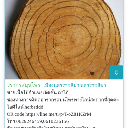
⇳
วรากรสมุนไพร
|
เมืองนครราชสีมา
นครราชสีมา
ขายเนื้อไม้กำแพงเจ็ดชั้น ตาไก้
ช่องทางการติดต่อวรากรสมุนไพรทางไลน์สะดวกที่สุดค่ะ
ไอดีไลน์ herbsddd
QR code https://line.me/ti/p/T-oZ81KZrM
โทร 0629246459,0610236156