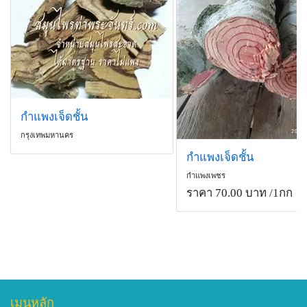
กำลังหรือยารักษาโรคอื่นๆ อีกมากมาย เช่น เถาวัลย์
ปวดกล้ามเนื้อ แก้ปวดเส้นเอ็น และบำรุงกำลังให้แข็งแรง
แก่นสัก และหญ้าชันกาดทั้งต้น) ราก รสเมาเบื่อฝาด ต้ม
เปรียง เถาวัลย์เหล็ก(เครือเขาแกบ) ต้มกินเป็นยาบำรุง
โดยจะนำบือติงนี้มาต้มดื่มแก้ปวดเมื่อย บำรุงกำลัง
หรือดองสุราดื่ม ขับโลหิตระดู บำรุงโลหิต ดับพิษร้อนของ
กำลังแก้กษัย ใช้ร่วมกับรากหูกวาง(ค้อนตีหมา) ตากวง รา
ตาไก้แก้เบาหวาน ผลจากงานวิจัยสมัยใหม่
โลหิต แก้ลมอัมพฤกษ์ รักษาโรคตา บำรุงน้ำเหลือง ใบ แก้
อีล้ำ(กำลังทรพี) แก้ไข้สูงไม่สร่างสักที นอกจากนี้ตาส่วนยัง
มีรายงานการวิจัยที่ทำในประเทศญี่ปุ่น โดยใช้วัตถุดิบ
มุตกิด ขับระดู ดอก แก้บิดมูกเลือด แก่นและราก ต้มน้ำดื่ม
ใช้รากตาไก้ฝนกับน้ำปูนใสทาแก้ฝี รวมทั้งฝนกับน้ำซาว
สมุนไพรจากเมืองไทย พบว่าตาไก้มีสารที่ยับยั้งการย่อย
เป็นยาระบายแก้เส้นเอ็นอักเสบ
ข้าวให้คนไข้กินแก้เบื่อเห็ดอีกด้วย
แป้งให้เป็นน้ำตาลในลำไส้ ช่วยชะลอและลดการดูดซึม
กัมพูชา ใช้ เถาต้มน้ำดื่ม แก้โรคเบาหวาน
น้ำตาลเข้าสู่ร่างกาย ทำให้ควบคุมน้ำตาลได้ดีขึ้น
ต้นกำแพงเจ็ดชั้น ขายต้นกำแพงเจ็ดชั้น
กำแพงเจ็ดชั้น
หมอยาทางภาคใต้เรียกตาไก้ว่า หลุมนก และใช้ใน
นอกจากนี้ยังมีฤทธิ์ในการป้องกันตับไม่ให้ถูกทำลายจาก
กรุงเทพมหานคร
สรรพคุณเดียวกันกับที่ทางอีสาน ที่น่าสนใจคือ มีการใช้
สารพิษ ต้านอนุมูลอิสระ ต้านความอ้วน ปัจจุบันมี
เถาของหลุมนกต้มดื่ม เพื่อคุมน้ำตาลในผู้ป่วยโรคเบา
กำแพงเจ็ดชั้น
ผลิตภัณฑ์ตาไก้ขายเป็นผลิตภัณฑ์เสริมอาหารใช้ป้องกัน
หวานเช่นเดียวกัน นอกจากนี้หมอยาภาคใต้ยังใช้ผลของ
กำแพงเพชร
โรคเบาหวาน เป็นที่นิยมในประเทศญี่ปุ่นและ
ตาไก้ให้คนไข้กินเท่าอายุเพื่อรักษาฝี ทั้งยังใช้เถาหั่นตาก
ราคา 70.00 บาท
/1กก
สหรัฐอเมริกา
แดดให้แห้งดองเหล้า เพื่อบำรุงกำลังและบำรุงโลหิตสตรี
เรื่องราวของตาไก้เป็นเครื่องยืนยันว่า เสียงของพ่อเม่า ตา
ส่วนในการใช้เพื่อรักษาอาการท้องอืดท้องเฟ้อ ขับลม ทาง
ส่วน พ่อประกาศ และหมอยาอีกหลายๆ คนนั้น มีคุณค่า มี
ภาคนี้จะใช้ใบยอและพาโหมย่านแทนต้นตากวง
คนเอาไปทำให้ประจักษ์ ไม่ว่าเขาเหล่านั้นจะเป็นใคร เพื่อ
ตาไก้จะได้กลับมาเป็นกำแพงเจ็ดชั้นป้องกันโรคภัยให้คน
ส่วนสามจังหวัดภาคใต้จะเรียกตาไก้ว่า บือติง เป็นภาษา
ไทยอีกครั้ง
มลายูท้องถิ่น ลักษณะของแก่นไม้นี้เป็นที่รู้จักกันดี คือ มี
น่ารู้
เมนูหลัก