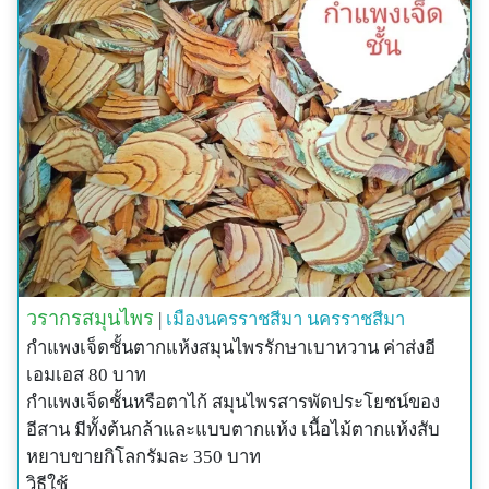
ยาพื้นบ้าน: ใช้ ต้น รสเมาเบื่อฝาดสุขุม ต้มน้ำดื่ม หรือดอง
สุรา แก้ปวดเมื่อย หรือเข้ายาระบาย (ผสมกับรากตูมกา
ขาว รากชะมวง และรากปอด่อน) บำรุงโลหิต ฟอกโลหิต
แก้โลหิตเป็นพิษทำให้ร้อน บำรุงโลหิต แก้โลหิตจาง แก้
ผอมแห้งแรงน้อย ขับระดูขาว แก้ปวดตามข้อ แก้ไขข้อ
พิการ เข้าข้อ แก้ประดง ขับผายลม ฟอกและขับโลหิตระดู
รักษาโรคตับอักเสบ (ผสมกับเปลือกต้นมะดูก) แก้หืด
(ผสมกับแก่นพลับพลา แก่นโมกหลวง ต้นสบู่ขาว ต้นพลอง
เหมือด แก่นจำปา และต้นคำรอก) แก้เบาหวาน (ผสมกับ
รากทองพันชั่ง หัวข้าวเย็นเหนือ หัวข้าวเย็นใต้ หัวร้อยรู
แก่นสัก และหญ้าชันกาดทั้งต้น) ราก รสเมาเบื่อฝาด ต้ม
หรือดองสุราดื่ม ขับโลหิตระดู บำรุงโลหิต ดับพิษร้อนของ
วรากรสมุนไพร
|
เมืองนครราชสีมา
นครราชสีมา
โลหิต แก้ลมอัมพฤกษ์ รักษาโรคตา บำรุงน้ำเหลือง ใบ แก้
กำแพงเจ็ดชั้นตากแห้งสมุนไพรรักษาเบาหวาน ค่าส่งอี
มุตกิด ขับระดู ดอก แก้บิดมูกเลือด แก่นและราก ต้มน้ำดื่ม
เอมเอส 80 บาท
เป็นยาระบายแก้เส้นเอ็นอักเสบ
กำแพงเจ็ดชั้นหรือตาไก้ สมุนไพรสารพัดประโยชน์ของ
ยาสมุนไพรพื้นบ้านจังหวัดนครราชสีมา: ใช้ ลำต้น บำรุง
อีสาน มีทั้งต้นกล้าและแบบตากแห้ง เนื้อไม้ตากแห้งสับ
โลหิต โดยใช้ลำต้นต้มน้ำดื่มวันละ 1-2 ช้อนชา ก่อน
หยาบขายกิโลกรัมละ 350 บาท
อาหารเช้า-เย็น
วิธีใช้