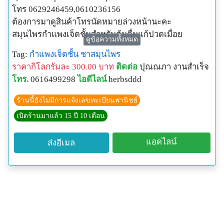
โทร 0629246459,0610236156
ต้องการมาดูสินค้าโทรนัดหมายล่วงหน้านะคะ
สมุนไพรกำแพงเจ็ดชั้นสำหรับต้มดื่มแก้ปวดเมื่อย
ดูข้อความทั้งหมด
วิธีใช้
Tag:
กำแพงเจ็ดชั้น
ชาสมุนไพร
ใช้ ลำต้น3-5ชิ้นต้มน้ำดื่ม ก่อนอาหารเช้า-เย็น ช่วยบำรุง
ราคากิโลกรัมละ 300.00 บาท
ติดต่อ
ปุณณภา งานสำเร็จ
โลหิต แก้ปวดเมื่อย แก้เส้นเอ็นอักเสบ แก้เบาหวาน ลดไข
โทร.
0616499298
ไอดีไลน์
herbsddd
มันในเลือด ปกป้องการเกิดพิษในตับ บำรุงไต ช่วยระบาย
ขับลม
ร้านนี้ยังไม่มีการแจ้งเลขทะเบียนพานิชย์
เปิดร้านมาแล้ว 15 ปี 10 เดือน
แอดไลน์
ส่งอีเมล