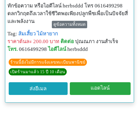
ทักข้อความ หรือไอดีไลน์ herbsddd โทร 0616499298
ดลกวิกฤตถึงเวลาใช้ชีวิตพอเพียงปลูกพืชเพื่อเป็นปัจจัยสี่
และพลังงาน
ดูข้อความทั้งหมด
ส้มเสี้ยว
Tag:
ส้มเสี้ยว
ไม้หายาก
ชื่อวิทยาศาสตร์ : Bauhinia malabarica roxb.
ราคาต้นละ 200.00 บาท
ติดต่อ
ปุณณภา งานสำเร็จ
วงศ์ : LEGUMINOSAE-CAESALPINIODIDEAE
โทร.
0616499298
ไอดีไลน์
herbsddd
ชื่ออื่น : คังโค (สุพรรณบุรี) แดงโค (สระบุรี) ป้าม (ส่วย-
สุรินทร์) ส้มเสี้ยว (ภาคเหนือ) เสี้ยวส้ม (นครราชสึมา)
ร้านนี้ยังไม่มีการแจ้งเลขทะเบียนพานิชย์
เสี้ยวใหญ่ (ปราจีนบุรี)
เปิดร้านมาแล้ว 15 ปี 10 เดือน
ลักษณะทางพฤกษศาสตร์ : ไม้ต้นขนาดกลาง สูงถึง 15
เมตร เปลือกต้นสีเทา เปลือกแตกเป็นสะเก็ดยาวตาม
แอดไลน์
ส่งอีเมล
ลำต้น ใบ ทรงกลมเว้า ปลายเป็นพูกลมตื้นๆ ใบแก่เหนียว
เรียบ ท้องใบมีนวล สีเขียวออกเทา ดอก ออกดอกเป็นช่อ
ตามซอกใบหรือตามง่ามใบ สีขาวออกเขียวหรือเหลือง
อ่อน เป็นช่อเล็กๆ ออกดอกเดือน พฤษภาคม - มิถุนายน ผล
เป็นฝักแบนยาว โค้งงอ ฝักอ่อนสีเขียว ฝักแก่แห้งสีน้ำตาล
เมล็ดแบน ผิวเรียบมัน มี 8-12 เมล็ด ออกผลเดือนกรกฏา
คม - กันยายน แหล่งที่พบ ป่าเต็งรัง