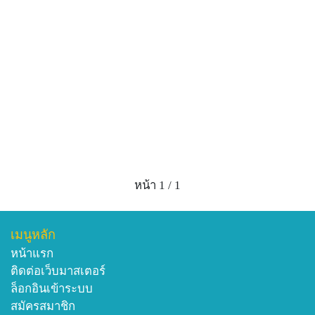
ส่วนที่ใช้ : ใบ เปลือกต้น
สรรพคุณ :
ใบ
- มีรสเปรี้ยวฝาด เป็นยาขับโลหิตระดู และขับปัสสาวะ
- แก้แผลเปื่อยพัง
ใช้ใบส้มเสี้ยวร่วมกับยาระบาย ทำให้ขับเมือกเสมหะตก
ทางทวารหนักได้ดี
ใช้ร่วมกับยาบำรุงโลหิตระดูที่เป็นลิ่มเป็นก้อนมีกลิ่นเหม็น
ให้ปกติดีขึ้น
เปลือกต้น - รสเปรี้ยวฝาด แก้ไอ ฟอกโลหิต
หน้า 1 / 1
-ใบส้มเสี้ยวและใบชะมวง รสเปรี้ยว กินสด ใส่แกง หรือใส่
ต้มยำ เปรี้ยวกลมกล่อมอร่อยมาก
-ใบนำมาทำสารสกัดบำรังผิวสมานผิวในราคาลิตรละ
เมนูหลัก
4,500 บาท
หน้าแรก
ติดต่อเว็บมาสเตอร์
ล็อกอินเข้าระบบ
สมัครสมาชิก