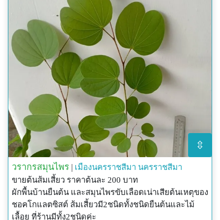
⇳
วรากรสมุนไพร
|
เมืองนครราชสีมา
นครราชสีมา
ขายต้นส้มเสี้ยว ราคาต้นละ 200 บาท
ผักพื้นบ้านยืนต้น และสมุนไพรขับเลือดเน่าเสียต้นเหตุของ
ชอคโกแลตซิสต์ ส้มเสี้ยวมี2ชนิดทั้งชนิดยืนต้นและไม้
เลื้อย ที่ร้านมีทั้ง2ชนิดค่ะ