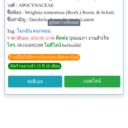
วงศ์ : APOCYNACEAE
ชื่อพ้อง : Wrightia tomentosa (Roxb.) Roem. & Schult.
ชื่อสามัญ : Darabela, Ivory, Karingi, Lanete
ดูข้อความทั้งหมด
ชื่ออื่น : แนแก มักมัน มูกน้อย มูกมัน
Tag:
โมกมัน
ดอกหอม
ลักษณะทางพฤกษศาสตร์ : ไม้ต้นขนาดกลาง สูงประมาณ
ราคาต้นละ 450.00 บาท
ติดต่อ
ปุณณภา งานสำเร็จ
10-15 เมตร ใบ เป็นใบเดี่ยว เกิดเรียงสลับแบบตรงข้าม
โทร.
0616499298
ไอดีไลน์
herbsddd
แผ่นใบมีขนนุ่มปกคลุมโดยเฉพาะส่วนด้านใต้ใบ ลักษณะ
ใบเป็นรูปมน ขนาดกว้าง 3-8 ซม. ยาว 6-14 ซม. โคนและ
ร้านนี้ยังไม่มีการแจ้งเลขทะเบียนพานิชย์
ปลายใบสอบเรียว ดอกออกเป็นช่อสั้นๆ เมื่อเริ่มบานข้าง
เปิดร้านมาแล้ว 15 ปี 10 เดือน
นอกสีเขียวอ่อน ด้านในสีขาวอมเหลือง เมื่อดอกบานจะมี
กลิ่นหอม ดอกออกประมาณเดือนเมษายน ถึง เดือน
แอดไลน์
ส่งอีเมล
พฤษภาคม ฝักยาวประมาณ 9-30 ซม. ภายในมีเมล็ดเรียง
อยู่ เมล็ด ส่วนปลายมีขนเป็นกระจุกอ่อนนุ่มสีน้ำตาลอ่อน
การแพร่กระจาย พบได้บริเวณป่าโปร่งและป่า
เบญจพรรณแล้ง
สรรพคุณของโมกมัน
-เปลือกต้นมีรสขมร้อนฝาดเมา ช่วยรักษาธาตุไฟให้เป็น
ปกติ ช่วยบำรุงธาตุทั้งสี่ให้เจริญ รู้ปิดธาตุ (เปลือกต้น)