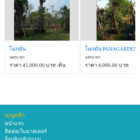
-ช่วยแก้ตับพิการ (ใบ)
-ช่วยรักษาโรคไต (เปลือกต้น)
-ช่วยบำรุงถุงน้ำดี แก้ดีพิการ (แก่น)
-ช่วยขับน้ำเหลืองเสีย (ใบ)
-รากใช้เป็นยารักษางูกัด (ราก) ส่วนน้ำยางจากต้นใช้แก้
พิษงู (ยางจากต้น)
โมกมัน
โมกมัน PANAGARDEN
-ช่วยแก้พิษจากแมลงสัตว์กัดต่อย (เปลือกต้น, ยางจาก
นครนายก
นครนายก
ต้น)
ราคา 45,000.00 บาท
/ต้น
ราคา 4,000.00 บาท
-ช่วยฆ่าเชื้อคุดทะราด เชื้อรำมะนาด (เปลือกต้น)
-เปลือกต้นและผลช่วยฆ่าเชื้อรำมะนาด (เปลือกต้น, ผล)
-ในประเทศจีนจะใช้สารสกัดจากรากและใบโมกมันเป็น
ยาแก้อาการปวดข้อจากโรคข้อรูมาติก (รากและใบ)
-ส่วนสรรพคุณอื่น ๆ ของโมกมันนอกเหนือจากที่กล่าวมา
แล้ว ได้แก่ รากเป็นยาแก้ลมที่เกิดกับตัว แก้ลงท้อง แก้
เมนูหลัก
พยาธิ แก้ตกโลหิต แก้ฝีเปื่อยพัง แก้บวม แก้โรคผิวหนัง
หน้าแรก
จำพวกเรื้อน, เปลือกต้นเป็นยาแก้โลหิต แก้กำเดา เสมหะ
ติดต่อเว็บมาสเตอร์
แก้จุกเสียด แก้ท้องร่วง แก้ตัวพยาธิ แก้ตกโลหิต ฆ่าพยาธิ
ล็อกอินเข้าระบบ
ผิวหนัง ฆ่าเชื้อ แก้ฝีเปื่อยพัง แก้บวม, แก่นเป็นยาแก้โรค