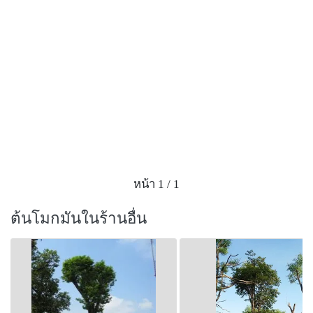
-เปลือกต้นเป็นยาช่วยทำให้เจริญอาหาร (เปลือกต้น)
-ที่ประเทศจีนจะใช้สารสกัดจากรากและใบเป็นยารักษา
วัณโรคแรกเริ่มที่ต่อมน้ำเหลืองบริเวณคอ (รากและใบ)
-ผลมีรสเมา ช่วยแก้ฟันผุ (ผล)
-ช่วยขับเหงื่อ (ใบ)
-รากมีรสร้อน ช่วยแก้ลม แก้ลมที่เกิดเรื้อรัง ลมสันดาน
(ราก)
-ดอกมีรสจืด เป็นยาระบาย และช่วยแก้พรรดึกหรืออาการ
ท้องผูก (ดอก)
--ใบมีรสเย็น ใช้เป็นยาแก้ท้องมาน (ใบ)
หน้า 1 / 1
ช่วยแก้ท้องร่วง (ยางจากต้น)
-ใช้เป็นยาแก้บิด ถ่ายเป็นมูกเลือด หมอยาพื้นบ้านจังหวัด
ต้นโมกมันในร้านอื่น
อุบลราชธานีจะใช้รากและเนื้อไม้นำมาต้มกับน้ำดื่มเป็น
ยาแก้บิด ถ่ายเป็นมูกเลือด (เปลือกต้น, ยางจากต้น, ราก
และเนื้อไม้)
-เนื้อไม้หรือแก่นมีรสร้อนขม เป็นยาขับโลหิต ช่วยขับ
โลหิตเสีย (เนื้อไม้หรือแก่น)
-ช่วยทำให้ประจำเดือนมาตามปกติ (เปลือกต้น)