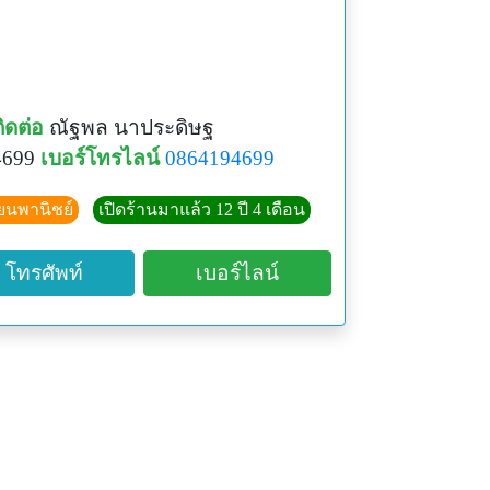
ิดต่อ
ณัฐพล นาประดิษฐ
4699
เบอร์โทรไลน์
0864194699
ียนพานิชย์
เปิดร้านมาแล้ว 12 ปี 4 เดือน
โทรศัพท์
เบอร์ไลน์