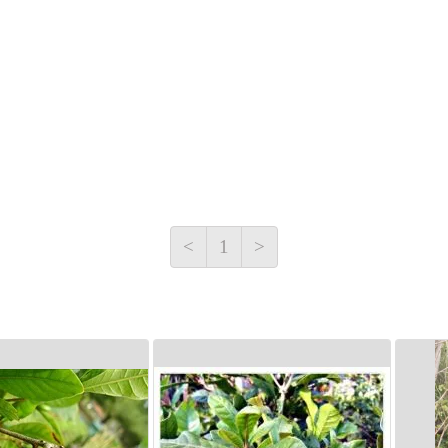
<
1
>