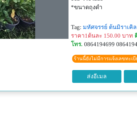
*ขนาดถุงดำ
Tag:
มหัศจรรย์
ต้นมิราเคิล
ราคา1ต้นละ 150.00 บาท
ต
โทร.
0864194699 086419
ร้านนี้ยังไม่มีการแจ้งเลขทะเบ
ส่งอีเมล