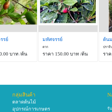
รรย์
มหัศจรรย์
ตาก
ปราจีน
0.00 บาท
/ต้น
ราคา 150.00 บาท
/ต้น
ราค
กลุ่มสินค้า
N
ตลาดต้นไม้
อุปกรณ์การเกษตร
รั