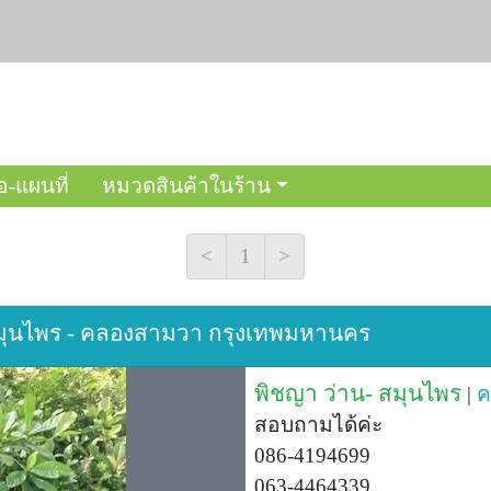
อ-แผนที่
หมวดสินค้าในร้าน
<
1
>
 สมุนไพร - คลองสามวา กรุงเทพมหานคร
พิชญา ว่าน- สมุนไพร
|
ค
สอบถามได้ค่ะ
086-4194699
063-4464339