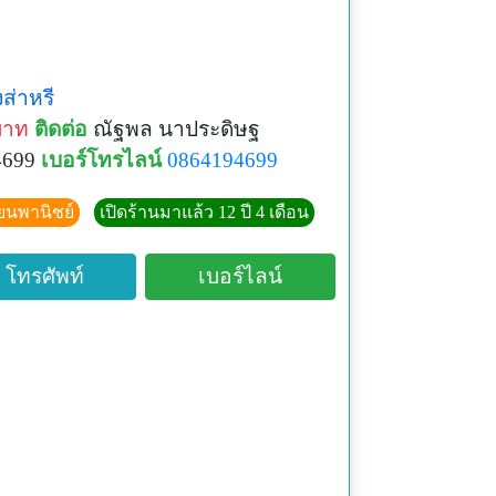
งส่าหรี
บาท
ติดต่อ
ณัฐพล นาประดิษฐ
4699
เบอร์โทรไลน์
0864194699
ียนพานิชย์
เปิดร้านมาแล้ว 12 ปี 4 เดือน
โทรศัพท์
เบอร์ไลน์