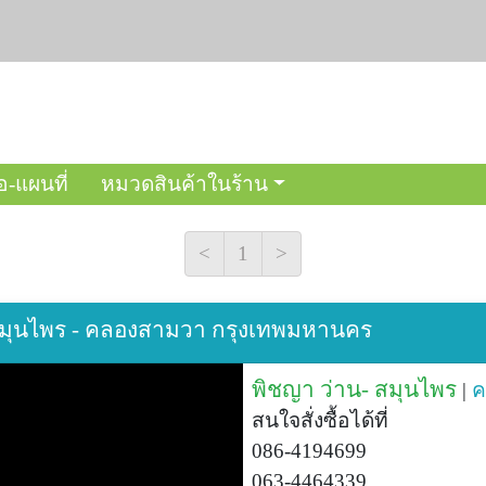
อ-แผนที่
หมวดสินค้าในร้าน
<
1
>
- สมุนไพร - คลองสามวา กรุงเทพมหานคร
พิชญา ว่าน- สมุนไพร
|
ค
สนใจสั่งซื้อได้ที่
086-4194699
063-4464339