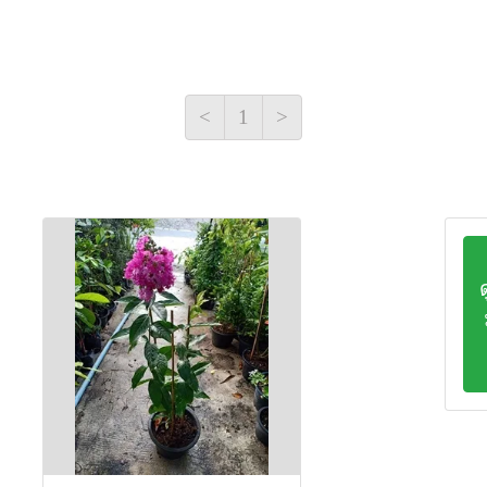
<
1
>