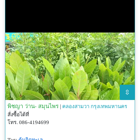
⇳
พิชญา ว่าน- สมุนไพร
|
คลองสามวา
กรุงเทพมหานคร
สั่งซื้อได้ที่
โทร. 086-4194699
Tag:
ต้นจิกทะเล