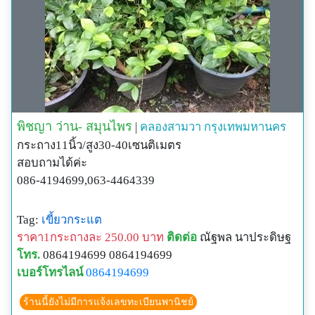
พิชญา ว่าน- สมุนไพร
|
คลองสามวา
กรุงเทพมหานคร
กระถาง11นิ้ว/สูง30-40เซนติเมตร
สอบถามได้ค่ะ
086-4194699,063-4464339
Tag:
เขี้ยวกระแต
ราคา1กระถางละ 250.00 บาท
ติดต่อ
ณัฐพล นาประดิษฐ
โทร.
0864194699 0864194699
เบอร์โทรไลน์
0864194699
ร้านนี้ยังไม่มีการแจ้งเลขทะเบียนพานิชย์