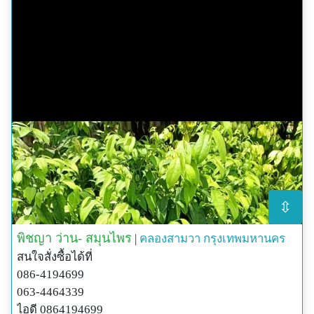
⇳
พิชญา ว่าน- สมุนไพร
|
คลองสามวา
กรุงเทพมหานคร
สนใจสั่งซื้อได้ที่
086-4194699
063-4464339
ไอดี 0864194699