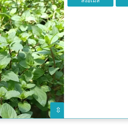
ส่งอีเมล
⇳