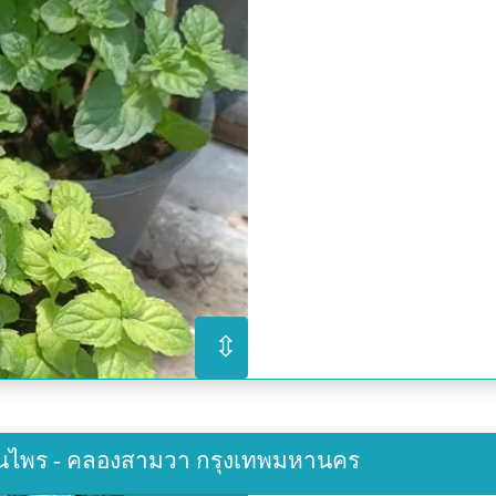
⇳
มุนไพร - คลองสามวา กรุงเทพมหานคร