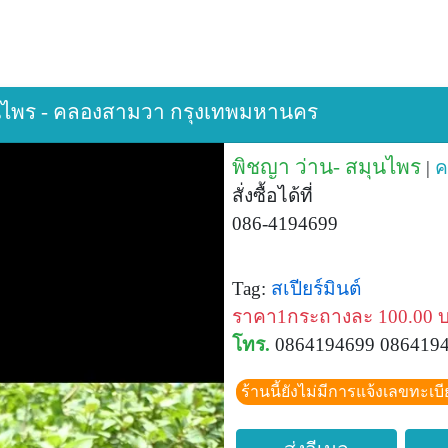
สมุนไพร - คลองสามวา กรุงเทพมหานคร
พิชญา ว่าน- สมุนไพร
|
ค
สั่งซื้อได้ที่
086-4194699
Tag:
สเปียร์มินต์
ราคา1กระถางละ 100.00 
โทร.
0864194699 086419
ร้านนี้ยังไม่มีการแจ้งเลขทะเบ