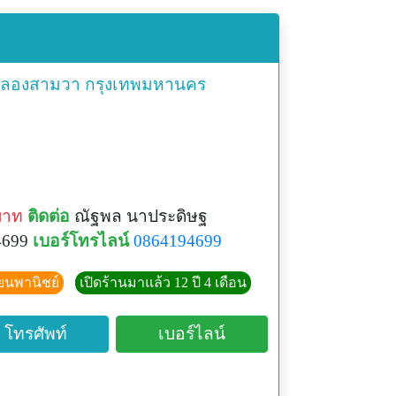
ลองสามวา
กรุงเทพมหานคร
บาท
ติดต่อ
ณัฐพล นาประดิษฐ
4699
เบอร์โทรไลน์
0864194699
ียนพานิชย์
เปิดร้านมาแล้ว 12 ปี 4 เดือน
โทรศัพท์
เบอร์ไลน์