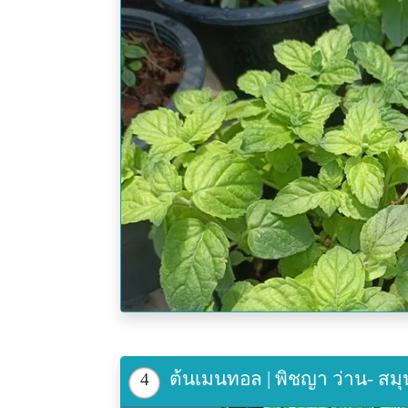
ต้นเมนทอล | พิชญา ว่าน- ส
4