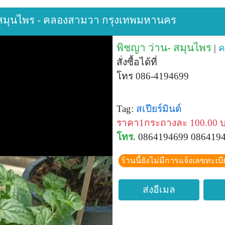
น- สมุนไพร - คลองสามวา กรุงเทพมหานคร
พิชญา ว่าน- สมุนไพร
|
ค
สั่งซื้อได้ที่
โทร 086-4194699
Tag:
สเปียร์มินต์
ราคา1กระถางละ 100.00 
โทร.
0864194699 086419
ร้านนี้ยังไม่มีการแจ้งเลขทะเบ
ส่งอีเมล