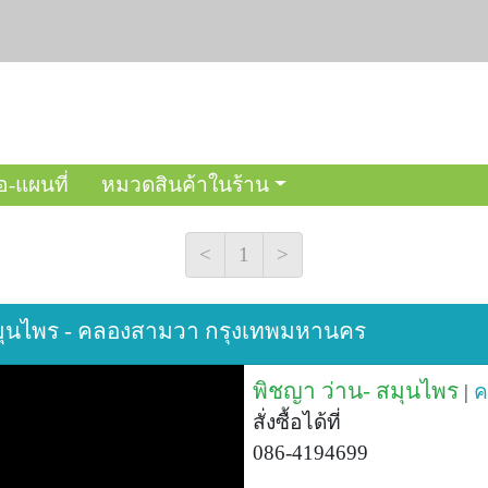
อ-แผนที่
หมวดสินค้าในร้าน
<
1
>
- สมุนไพร - คลองสามวา กรุงเทพมหานคร
พิชญา ว่าน- สมุนไพร
|
ค
สั่งซื้อได้ที่
086-4194699