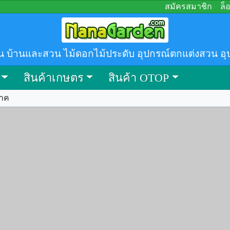
สมัครสมาชิก
ล็
น บ้านและสวน ไม้ดอกไม้ประดับ อุปกรณ์ตกแต่งสวน อุ
สินค้าเกษตร
สินค้า OTOP
นาค