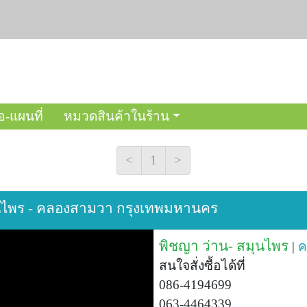
อ-แผนที่
หมวดสินค้าในร้าน
<
1
>
มุนไพร - คลองสามวา กรุงเทพมหานคร
พิชญา ว่าน- สมุนไพร
|
ค
สนใจสั่งซื้อได้ที่
086-4194699
063-4464339