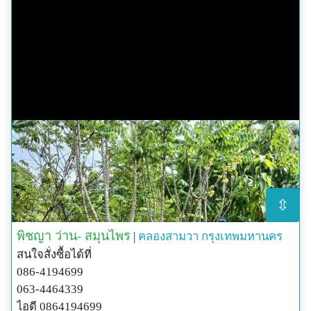
⇳
พิชญา ว่าน- สมุนไพร
|
คลองสามวา
กรุงเทพมหานคร
สนใจสั่งซื้อได้ที่
086-4194699
063-4464339
ไอดี 0864194699