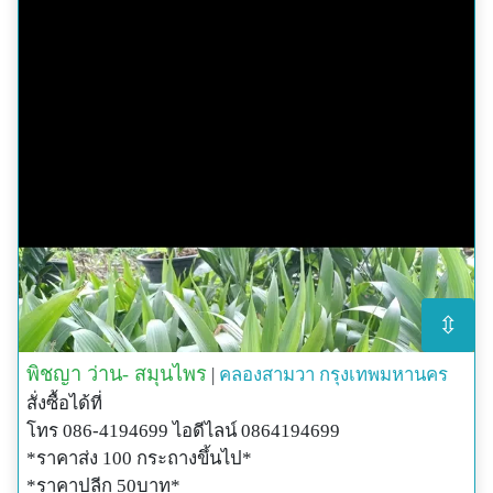
⇳
พิชญา ว่าน- สมุนไพร
|
คลองสามวา
กรุงเทพมหานคร
สั่งซื้อได้ที่
โทร 086-4194699 ไอดีไลน์ 0864194699
*ราคาส่ง 100 กระถางขึ้นไป*
*ราคาปลีก 50บาท*