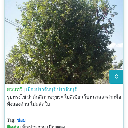
⇳
สวนทวี
|
เมืองปราจีนบุรี
ปราจีนบุรี
รูปทรงไข่ ลำต้นสีเทาขรุขระ ใบสีเขียว ใบหนาและสากมือ
ทั้งสองด้าน ไม่ผลัดใบ
Tag:
ข่อย
ติดต่อ
เพ็ญประกาย เมืองซอง