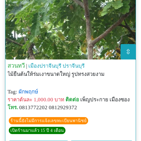
⇳
สวนทวี
|
เมืองปราจีนบุรี
ปราจีนบุรี
ไม้ยืนต้นให้ร่มเงาขนาดใหญ่ รูปทรงสวยงาม
Tag:
ผักพฤกษ์
ราคาต้นละ 1,000.00 บาท
ติดต่อ
เพ็ญประกาย เมืองซอง
โทร.
0813772202 0812929372
ร้านนี้ยังไม่มีการแจ้งเลขทะเบียนพานิชย์
เปิดร้านมาแล้ว 15 ปี 4 เดือน