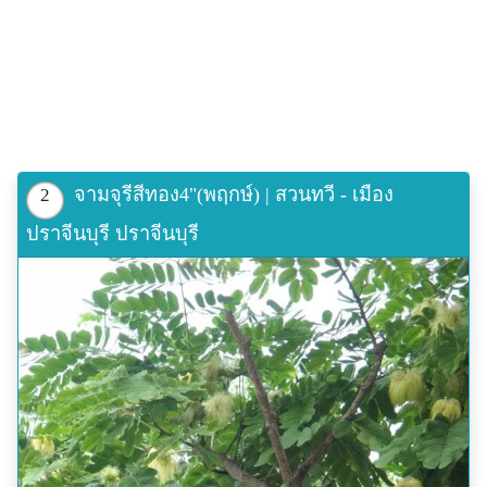
จามจุรีสีทอง4"(พฤกษ์) | สวนทวี - เมือง
2
ปราจีนบุรี ปราจีนบุรี