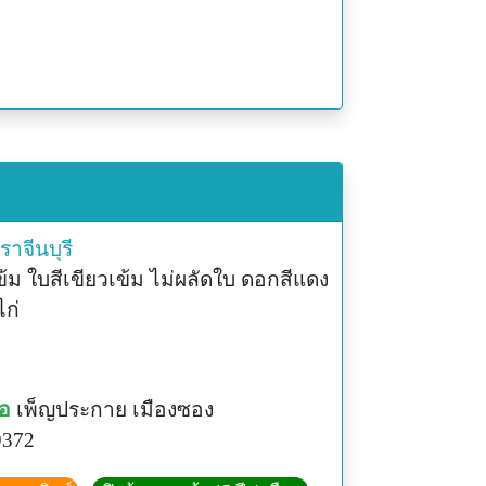
ราจีนบุรี
้ม ใบสีเขียวเข้ม ไม่ผลัดใบ ดอกสีแดง
ก่
่อ
เพ็ญประกาย เมืองซอง
9372