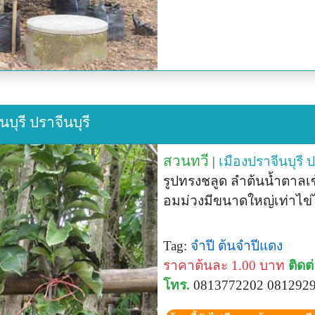
บุรี ปราจีนบุรี
สวนทวี
|
เมืองปราจีนบุรี
ป
รูปทรงชลูด ลำต้นน้ำตาลเข
อมม่วงมีขนาดใหญ่เท่าไข่ไ
Tag:
จำปี
ต้นจำปีแดง
ราคาต้นละ 1.00 บาท
ติดต
โทร.
0813772202 081292