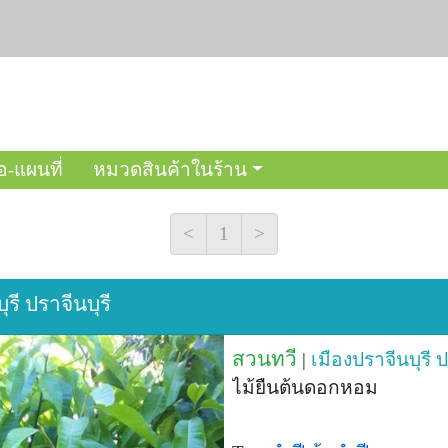
อ-แผนที่
หมวดสินค้าในร้าน
<
1
>
ุรี ปราจีนบุรี
สวนทวี
|
เมืองปราจีนบุรี
ป
ไม้ยืนต้นดอกหอม