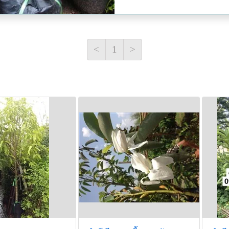
<
1
>