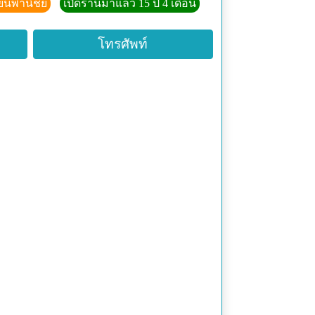
ียนพานิชย์
เปิดร้านมาแล้ว 15 ปี 4 เดือน
โทรศัพท์