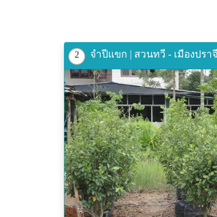
จำปีแขก | สวนทวี - เมืองปราจีน
2