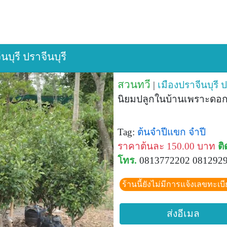
บุรี ปราจีนบุรี
สวนทวี
|
เมืองปราจีนบุรี
ป
นิยมปลูกในบ้านเพราะด
Tag:
ต้นจำปีแขก
จำปี
ราคาต้นละ 150.00 บาท
ติ
โทร.
0813772202 081292
ร้านนี้ยังไม่มีการแจ้งเลขทะเบ
ส่งอีเมล