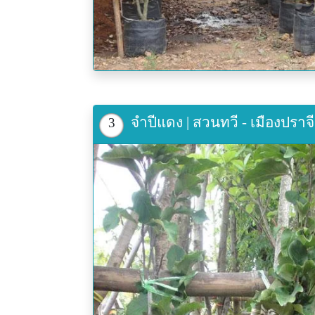
จำปีแดง | สวนทวี - เมืองปราจีน
3