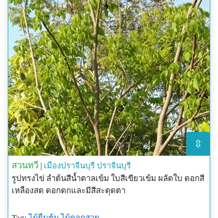
⇳
สวนทวี
|
เมืองปราจีนบุรี
ปราจีนบุรี
รูปทรงไข่ ลำต้นสีน้ำตาลเข้ม ใบสีเขียวเข้ม ผลัดใบ ดอกสี
เหลืองสด ดอกดกและมีสีสะดุดตา
Tag:
ไม้ยืนต้น
ไม้ดอกสวย