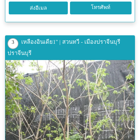
โทรศัพท์
ส่งอีเมล
เหลืองอินเดีย1" | สวนทวี - เมืองปราจีนบุรี
3
ปราจีนบุรี