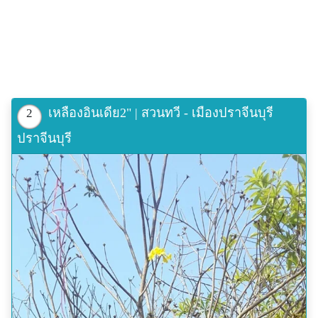
เหลืองอินเดีย2" | สวนทวี - เมืองปราจีนบุรี
2
ปราจีนบุรี