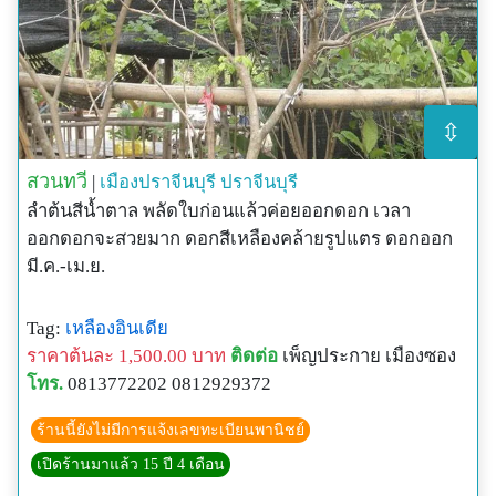
⇳
สวนทวี
|
เมืองปราจีนบุรี
ปราจีนบุรี
ลำต้นสีน้ำตาล พลัดใบก่อนแล้วค่อยออกดอก เวลา
ออกดอกจะสวยมาก ดอกสีเหลืองคล้ายรูปแตร ดอกออก
มี.ค.-เม.ย.
Tag:
เหลืองอินเดีย
ราคาต้นละ 1,500.00 บาท
ติดต่อ
เพ็ญประกาย เมืองซอง
โทร.
0813772202 0812929372
ร้านนี้ยังไม่มีการแจ้งเลขทะเบียนพานิชย์
เปิดร้านมาแล้ว 15 ปี 4 เดือน