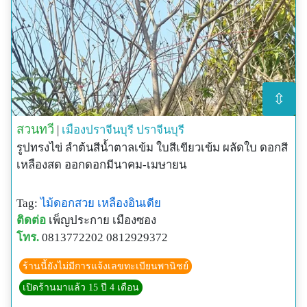
⇳
สวนทวี
|
เมืองปราจีนบุรี
ปราจีนบุรี
รูปทรงไข่ ลำต้นสีน้ำตาลเข้ม ใบสีเขียวเข้ม ผลัดใบ ดอกสี
เหลืองสด ออกดอกมีนาคม-เมษายน
Tag:
ไม้ดอกสวย
เหลืองอินเดีย
ติดต่อ
เพ็ญประกาย เมืองซอง
โทร.
0813772202 0812929372
ร้านนี้ยังไม่มีการแจ้งเลขทะเบียนพานิชย์
เปิดร้านมาแล้ว 15 ปี 4 เดือน