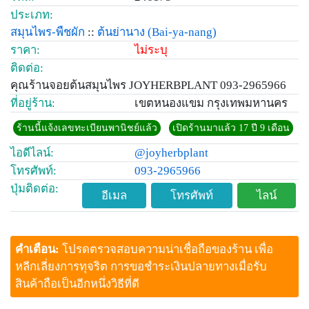
ประเภท:
สมุนไพร-พืชผัก
::
ต้นย่านาง
(Bai-ya-nang)
ราคา:
ไม่ระบุ
ติดต่อ:
คุณร้านจอยต้นสมุนไพร JOYHERBPLANT 093-2965966
ที่อยู่ร้าน:
เขตหนองแขม กรุงเทพมหานคร
ร้านนี้แจ้งเลขทะเบียนพานิชย์แล้ว
เปิดร้านมาแล้ว 17 ปี 9 เดือน
ไอดีไลน์:
@joyherbplant
โทรศัพท์:
093-2965966
ปุ่มติดต่อ:
อีเมล
โทรศัพท์
ไลน์
คำเตือน:
โปรดตรวจสอบความน่าเชื่อถือของร้าน เพื่อ
หลีกเลี่ยงการทุจริต การขอชำระเงินปลายทางเมื่อรับ
สินค้าถือเป็นอีกหนึ่งวิธีที่ดี