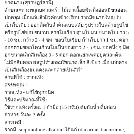
ยาดนาง (สุราษฎร์ธานี)
ลักษณะทางพฤกษศาสตร์ : ไม้เถาเลื้อยพัน กิ่งอ่อนมีขนอ่อน
ปกคลุม เมื่อแก่แล้วผิวค่อนข้างเรียบ รากมีขนาดใหญ่ ใบ
เป็นใบเดี่ยว ออกติดกับลำต้นแบบสลับ รูปร่างใบคล้ายรูปไข่
หรือรูปไข่ขอบขนานปลายใบเรียว ฐานใบมน ขนาดใบยาว 5
- 10 ซม. กว้าง 2 - 4 ซม. ขอบใบเรียบ ก้านใบยาว 1 ซม. ดอก
ออกตามซอกโคนก้านใบเป็นช่องยาว 2 - 5 ซม. ช่อหนึ่ง ๆ มีด
อกขนาดเล็กสีเหลือง 3 - 5 ดอก ดอกแยกเพศอยู่คนละต้น
ไม่มีกลีบดอก ผลรูปร่างกลมรีขนาดเล็ก สีเขียว เมื่อแก่กลาย
เป็นสีเหลืองอมแดงและกลายเป็นสีดำ
ส่วนที่ใช้ : รากแห้ง
สรรพคุณ :
รากแห้ง - แก้ไข้ทุกชนิด
วิธีและปริมาณที่ใช้ :
ใช้รากแห้งครั้งละ 1 กำมือ (15 กรัม) ต้มกับน้ำ ดื่มก่อน
อาหาร วันละ 3 ครั้ง
สารเคมี :
รากมี isoquinolone alkaloid ได้แก่ tilacorine, tiacorinine,