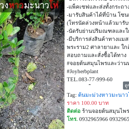
-แพ็คเซฟและส่งทั้งกระถาง
-มารับสินค้าได้ที่บ้าน
(โทรนัดล่วงหน้าแล้วมารับ
-นัดรับย่านปริมณฑลและใ
-มีบริการส่งสินค้าทางแมส
พระราม2 ศาลายาและ ใกล้
สอบถามและสั่งซื้อได้ทาง
#จอยต้นสมุนไพรและว่านห
#Joyherbplant
TEL.083-77-999-60
ดู
LINE ID(ใหม่): @JOYHE
Tag:
ต้นมะม่วงหาวมะนาว
LINE ID: JOYALLPLANT
ราคา 100.00 บาท
www.Joyherbplant.com
ติดต่อ
ร้านจอยต้นสมุนไพ
โทร.
0932965966 093296