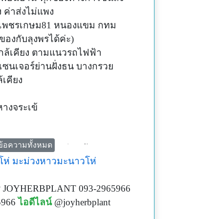
 ค่าส่งไม่แพง
 โซนเพชรเกษม81 หนองแขม กทม
ของกับลุงพรได้ค่ะ)
กล้เคียง ตามแนวรถไฟฟ้า
เซนเจอร์ย่านฝั่งธน บางกรวย
เคียง
างจระเข้
ข้อความทั้งหมด
RBPLANT (มี @ นำหน้า)
โห่
มะม่วงหาวมะนาวโห่
ร JOYHERBPLANT 093-2965966
5966
ไอดีไลน์
@joyherbplant