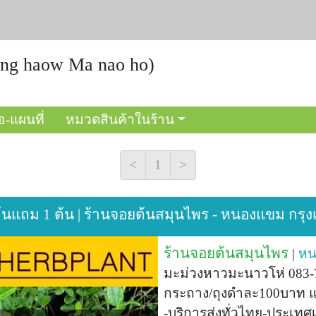
ng haow Ma nao ho)
อ-แผนที่
หมวดสินค้าในร้าน
<
1
>
ต้นแถม 1 ต้น | ร้านจอยต้นสมุนไพร - หนองแขม กร
ร้านจอยต้นสมุนไพร
|
หน
มะม่วงหาวมะนาวโห่ 083-
กระถาง/ถุงดำละ100บาท แ
-บริการส่งทั่วไทย-ประเทศ