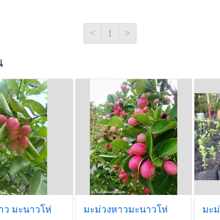
<
1
>
น
าว มะนาวโห่
มะม่วงหาวมะนาวโห่
มะม