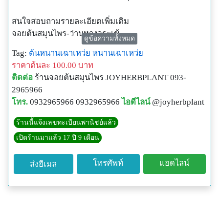
สนใจสอบถามรายละเอียดเพิ่มเติม
จอยต้นสมุนไพร-ว่านหางจระเข้
ดูข้อความทั้งหมด
Tel : 083-7799960
Tag:
ต้นหนานเฉาเหว่ย
หนานเฉาเหว่ย
Line : Joy-Aloe-Vera
ราคาต้นละ 100.00 บาท
FacebookPage: ขายต้นสมุนไพร , Indy Aloe Vera
ติดต่อ
ร้านจอยต้นสมุนไพร JOYHERBPLANT 093-
2965966
www.JoyHerbPlant.com/
โทร.
0932965966 0932965966
ไอดีไลน์
@joyherbplant
ร้านนี้แจ้งเลขทะเบียนพานิชย์แล้ว
เปิดร้านมาแล้ว 17 ปี 9 เดือน
ไม้ต้นนี้ มีถิ่นกำเนิดจากประเทศจีน ถูกนำเข้ามาปลูกและ
ขยายพันธุ์ในประเทศไทยนานหลายปีแล้ว นิยมปลูก
โทรศัพท์
แอดไลน์
ส่งอีเมล
เฉพาะตามสวนสมุนไพรจีนและสวนสมุนไพรไทยเพื่อใช้
ประโยชน์เป็นยา โดยใบสดของ “หนานเฉาเหว่ย” มีรสขม
จัด เมื่อเคี้ยวกินสดตอนแรกจะขมในปากมาก แต่พอกินไป
ได้สักพักจะรู้สึกว่ามีรสหวานในปากและลำคอ ซึ่งใบสดดัง
กล่าวตำรายาจีนระบุว่า สามารถช่วยลดเบาหวาน แก้