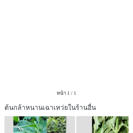
อาการของโรคเกาต์และลดความดันโลหิตสูงได้ มีวิธีกิน
แบบง่ายๆคือ เอาใบสด 5-7 ใบ ต้มกับน้ำจนเดือด แล้วดื่ม
ครั้งละ 1 ถ้วยกาแฟ วันละ 2 เวลา ก่อนอาหารเช้าเย็น จะ
สังเกตได้ว่าประมาณ 1 อาทิตย์ อาการที่เป็นจะดีขึ้น จาก
นั้นต้มดื่มบ้างหยุดบ้าง เพื่อควบคุมอาการ
ส่วน ใครที่มีอาการปวดเมื่อยตามร่างกาย หรือปวดตาม
ข้อเพราะทำงานหนักต้องเดินหรือยืนเป็นเวลานานๆ ไม่ใช่
ปวดที่เกิดจากกระดูกเสื่อม ให้เอาใบสดของ “หนานเฉา
เหว่ย” 1-2 ใบ ล้างน้ำให้สะอาดแล้วเคี้ยวกินได้เลย วันละ
ครั้ง ประ– มาณ 1 อาทิตย์ อาการปวดเมื่อยจะดีขึ้น จาก
นั้นเคี้ยวกินบ้างหยุดบ้างเพื่อควบคุมอาการเช่นเดียวกัน
หน้า 1 / 1
หนานเฉาเหว่ย เป็นไม้ยืนต้น สูง 6-8 เมตร ใบเป็นใบเดี่ยว
ออกเรียงสลับ รูปรี ปลายแหลม โคนป้านหรือเกือบมน ใบ
ต้นกล้าหนานเฉาเหว่ยในร้านอื่น
อ่อนและใบแก่มีรสขมจัดตามที่กล่าวข้างต้น ดอก ออก
เป็นช่อตามซอกใบและปลายยอด ดอกเป็นสีขาว “ผล”
ทรงกลม มีเมล็ด