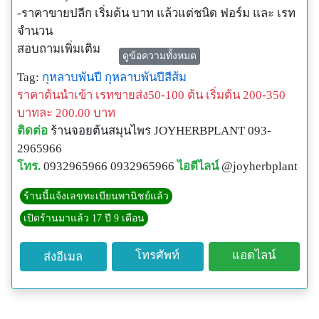
-ราคาขายปลีก เริ่มต้น บาท แล้วแต่ชนิด ฟอร์ม และ เรท
จำนวน
สอบถามเพิ่มเติม
ดูข้อความทั้งหมด
ร้านจอยต้นสมุนไพร
Tag:
กุหลาบพันปี
กุหลาบพันปีสีส้ม
Tel:093-296-5966
ราคาต้นนำเข้า เรทขายส่ง50-100 ต้น เริ่มต้น 200-350
Line:@JOYHERBPLANT
บาทละ 200.00 บาท
#ร้านจอยต้นสมุนไพร ขายปลีก ขายส่ง รับจัดหา คัดฟอร์ม
ติดต่อ
ร้านจอยต้นสมุนไพร JOYHERBPLANT 093-
สวย ตามออเดอร์ ส่งแบบเหมาคันรถ ส่งแบบด่วน และ
2965966
บริการแพ็คส่ง ทั่วประเทศ
โทร.
0932965966 0932965966
ไอดีไลน์
@joyherbplant
ร้านนี้แจ้งเลขทะเบียนพานิชย์แล้ว
เปิดร้านมาแล้ว 17 ปี 9 เดือน
โทรศัพท์
แอดไลน์
ส่งอีเมล