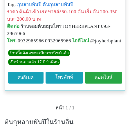
สอบถามเพิ่มเติม
Tag:
กุหลาบพันปี
ต้นกุหลาบพันปี
ร้านจอยต้นสมุนไพร
ราคา ต้นนำเข้า เรทขายส่ง50-100 ต้น เริ่มต้น 200-350
Tel:093-296-5966
บละ 200.00 บาท
Line:@JOYHERBPLANT
ติดต่อ
ร้านจอยต้นสมุนไพร JOYHERBPLANT 093-
#ร้านจอยต้นสมุนไพร ขายปลีก ขายส่ง รับจัดหา คัดฟอร์ม
2965966
สวย ตามออเดอร์ ส่งแบบเหมาคันรถ ส่งแบบด่วน และ
โทร.
0932965966 0932965966
ไอดีไลน์
@joyherbplant
บริการแพ็คส่ง ทั่วประเทศ
ร้านนี้แจ้งเลขทะเบียนพานิชย์แล้ว
เปิดร้านมาแล้ว 17 ปี 9 เดือน
โทรศัพท์
แอดไลน์
ส่งอีเมล
หน้า 1 / 1
ต้นกุหลาบพันปีในร้านอื่น