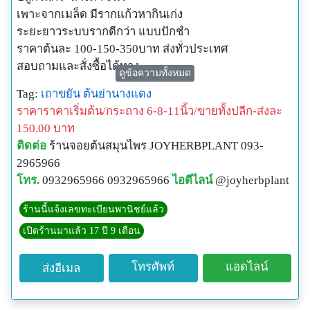
เพาะจากเมล็ด มีรากแก้วหากินเก่ง
ระยะยาวระบบรากดีกว่า แบบปักชำ
ราคาต้นละ 100-150-350บาท ส่งทั่วประเทศ
สอบถามและสั่งซื้อได้ทาง
ดูข้อความทั้งหมด
#จอยต้นสมุนไพรและว่านหางจระเข้
Tag:
เถาขยัน
ต้นย่านางแดง
#Joyherbplant
ราคาราคาเริ่มต้น/กระถาง 6-8-11นิ้ว/ขายทั้งปลีก-ส่งละ
TEL.083-77-999-60
150.00 บาท
LINE ID(ใหม่): @JOYHERBPLANT (มี @ นำหน้า)
ติดต่อ
ร้านจอยต้นสมุนไพร JOYHERBPLANT 093-
LINE ID: JOYALLPLANT
2965966
www.Joyherbplant.com
โทร.
0932965966 0932965966
ไอดีไลน์
@joyherbplant
ร้านนี้แจ้งเลขทะเบียนพานิชย์แล้ว
เปิดร้านมาแล้ว 17 ปี 9 เดือน
โทรศัพท์
แอดไลน์
ส่งอีเมล