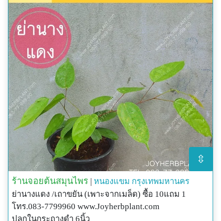
⇳
ร้านจอยต้นสมุนไพร
|
หนองแขม
กรุงเทพมหานคร
ย่านางแดง /เถาขยัน (เพาะจากเมล็ด) ซื้อ 10แถม 1
โทร.083-7799960 www.Joyherbplant.com
ปลูกในกระถางดำ 6นิ้ว