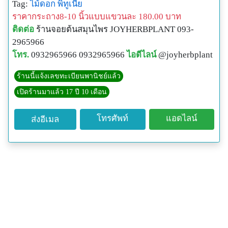
Tag:
ไม้ดอก
พิทูเนีย
ร้านจอยต้นสมุนไพร
ราคากระถาง8-10 นิ้วแบบแขวนละ 180.00 บาท
#Joyherbplant
ติดต่อ
ร้านจอยต้นสมุนไพร JOYHERBPLANT 093-
TEL.093-296-5966
2965966
LINE ID(ใหม่): @JOYHERBPLANT (มี @ นำหน้า)
โทร.
0932965966 0932965966
ไอดีไลน์
@joyherbplant
www.Joyherbplant.com
ร้านอยู่ ซอยมาเจริญ3 เพชรกษม 81เขตหนองแขม กทม.
ร้านนี้แจ้งเลขทะเบียนพานิชย์แล้ว
ต้นดอกพิทูเนีย ,ต้นพิทูเนีย ,ขายต้นพิทูเนีย,ขายต้นดอกพิทู
เปิดร้านมาแล้ว 17 ปี 10 เดือน
เนีย,ไม้ดอกเมืองเหนือ,ไม้ดอกจัดสถานที่,ดอกต้นพิทูเนีย,
โทรศัพท์
แอดไลน์
ส่งอีเมล