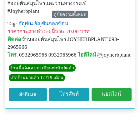
#จอยต้นสมุนไพรและว่านหางจระเข้
#Joyherbplant
ดูข้อความทั้งหมด
TEL.093-296-5966
Tag:
อัญชัน
อัญชันดอกซ้อน
LINE ID(ใหม่): @JOYHERBPLANT (มี @ นำหน้า)
ราคากระถางดำ 5-6นิ้ว ละ 70.00 บาท
www.Joyherbplant.com
ติดต่อ
ร้านจอยต้นสมุนไพร JOYHERBPLANT 093-
2965966
โทร.
0932965966 0932965966
ไอดีไลน์
@joyherbplant
ร้านนี้แจ้งเลขทะเบียนพานิชย์แล้ว
เปิดร้านมาแล้ว 17 ปี 9 เดือน
โทรศัพท์
แอดไลน์
ส่งอีเมล