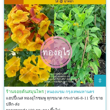
⇳
ร้านจอยต้นสมุนไพร
|
หนองแขม
กรุงเทพมหานคร
แฮปปี้เนส ทองอุไรชมพู ทุกขนาด กระถาง6-8-11 นิ้ว ขาย
ปลีก-ส่ง