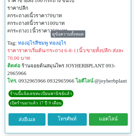
ราคาขายส่ง 100 กระถาง ขึ้นไป
ราคาปลีก
#กระถาง6นิ้วราคา70บาท
#กระถาง8นิ้วราคา100บาท
#กระถาง11นิ้วราคา350บาท
ดูข้อความทั้งหมด
สนใจสอบถามรายละเอียดเพิ่มเติม
Tag:
ทองอุไรสีชมพู
ทองอุไร
Tel :: 093-296-5966
ราคาราคาเริ่มต้น/กระถาง 6-8-11นิ้ว/ขายทั้งปลีก-ส่งละ
Line :: @joyherbplant (ใส่@นำหน้า)
70.00 บาท
ติดต่อ
ร้านจอยต้นสมุนไพร JOYHERBPLANT 093-
2965966
โทร.
0932965966 0932965966
ไอดีไลน์
@joyherbplant
ร้านนี้แจ้งเลขทะเบียนพานิชย์แล้ว
เปิดร้านมาแล้ว 17 ปี 9 เดือน
โทรศัพท์
แอดไลน์
ส่งอีเมล