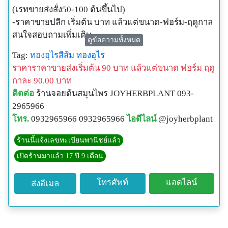
(เรทขายส่งสั่ง50-100 ต้นขึ้นไป)
-ราคาขายปลีก เริ่มต้น บาท แล้วแต่ขนาด-ฟอร์ม-ฤดูกาล
สนใจสอบถามเพิ่มเติม
ดูข้อความทั้งหมด
ร้านจอยต้นสมุนไพร
Tag:
ทองอุไรสีส้ม
ทองอุไร
โทร.093-296-5966
ราคาราคาขายส่งเริ่มต้น 90 บาท แล้วแต่ขนาด ฟอร์ม ฤดู
โทร.083-77-999-60
กาละ 90.00 บาท
Line id: @JOYHERBPLANT
ติดต่อ
ร้านจอยต้นสมุนไพร JOYHERBPLANT 093-
www.JOYHERBPLANT.com
2965966
โทร.
0932965966 0932965966
ไอดีไลน์
@joyherbplant
ร้านนี้แจ้งเลขทะเบียนพานิชย์แล้ว
เปิดร้านมาแล้ว 17 ปี 9 เดือน
โทรศัพท์
แอดไลน์
ส่งอีเมล