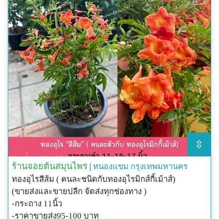
⇳
ร้านจอยต้นสมุนไพร
|
หนองแขม
กรุงเทพมหานคร
ทองอุไรสีส้ม ( คนละชนิดกับทองอุไรมิกส์กี้เม้าส์)
(ขายส่งและขายปลีก จัดส่งทุกช่องทาง )
-กระถาง 11นิ้ว
-ราคาขายส่ง95-100 บาท