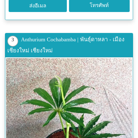
โทรศัพท์
ส่งอีเมล
Anthurium Cochabamba | พันธุ์ดาหลา - เมือง
3
เชียงใหม่ เชียงใหม่