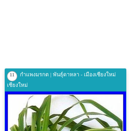
กำแพงมรกต | พันธุ์ดาหลา - เมืองเชียงใหม่
11
เชียงใหม่