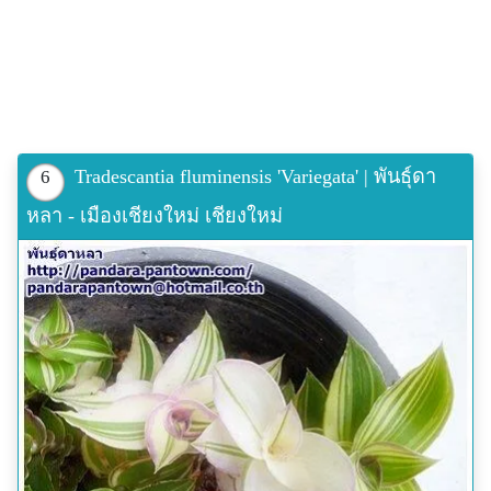
Tradescantia fluminensis 'Variegata' | พันธุ์ดา
6
หลา - เมืองเชียงใหม่ เชียงใหม่