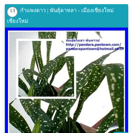
กำแพงดาว | พันธุ์ดาหลา - เมืองเชียงใหม่
13
เชียงใหม่