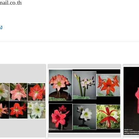
il.co.th
ง