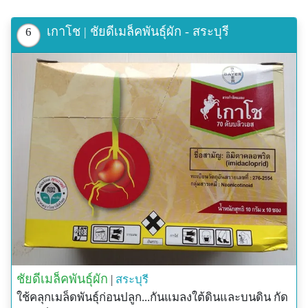
เกาโช | ชัยดีเมล็คพันธุ์ผัก - สระบุรี
6
ชัยดีเมล็คพันธุ์ผัก
|
สระบุรี
ใช้คลุกเมล็ดพันธุ์ก่อนปลูก...กันแมลงใต้ดินและบนดิน กัด