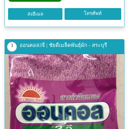
โทรศัพท์
ส่งอีเมล
ออนคอล3จี | ชัยดีเมล็คพันธุ์ผัก - สระบุรี
3