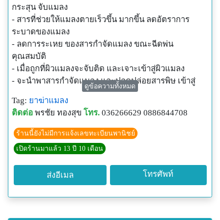
กระสุน จับแมลง
- สารที่ช่วยให้แมลงตายเร็วขึ้น มากขึ้น ลดอัตราการ
ระบาดของแมลง
- ลดการระเหย ของสารกำจัดแมลง ขณะฉีดพ่น
คุณสมบัติ
- เมื่อถูกที่ผิวแมลงจะจับติด และเจาะเข้าสู่ผิวแมลง
- จะนำพาสารกำจัดแมลง และปลดปล่อยสารพิษ เข้าสู่
ดูข้อความทั้งหมด
ภายในของแมลง ทำให้แมลงตายเร็วขึ้น
Tag:
ยาฆ่าแมลง
อัตราการผสม
ติดต่อ
พรชัย ทองสุข
โทร.
036266629 0886844708
- 20 ซีซี / น้ำ20 ลิตร ผสมร่วมกับสารกำจัดแมลงตาม
ปรกติ
ร้านนี้ยังไม่มีการแจ้งเลขทะเบียนพานิชย์
ขนาดบรรจุ 500 ซีซี, 1000 ซีซี
เปิดร้านมาแล้ว 13 ปี 10 เดือน
สนใจติดต่อ ชัยดีเมล็ดพันธุ์ผัก ดอกไม้ อุปกรณ์การเกษตร
088-6844708
โทรศัพท์
ส่งอีเมล