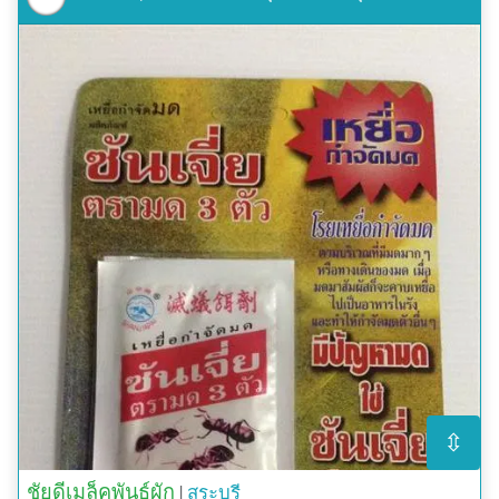
⇳
ชัยดีเมล็คพันธุ์ผัก
|
สระบุรี