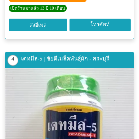
Line...Chaidee2730
เปิดร้านมาแล้ว 13 ปี 10 เดือน
โทรศัพท์
ส่งอีเมล
เดทมีล-5 | ชัยดีเมล็คพันธุ์ผัก - สระบุรี
4