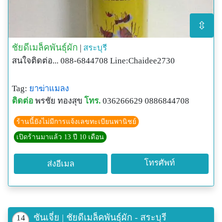
⇳
ชัยดีเมล็คพันธุ์ผัก
|
สระบุรี
สนใจติดต่อ... 088-6844708 Line:Chaidee2730
Tag:
ยาฆ่าแมลง
ติดต่อ
พรชัย ทองสุข
โทร.
036266629 0886844708
ร้านนี้ยังไม่มีการแจ้งเลขทะเบียนพานิชย์
เปิดร้านมาแล้ว 13 ปี 10 เดือน
โทรศัพท์
ส่งอีเมล
ซันเจี่ย | ชัยดีเมล็คพันธุ์ผัก - สระบุรี
14