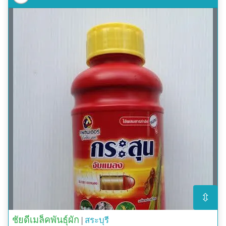
⇳
ชัยดีเมล็คพันธุ์ผัก
|
สระบุรี