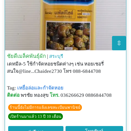
⇳
ชัยดีเมล็คพันธุ์ผัก
|
สระบุรี
เดทมีล-5 ใช้กำจัดหอยชนิดต่างๆ เช่น หอยเชอรี่
สนใจ@line...Chaidee2730 โทร 088-6844708
Tag:
เหยื่อล่อและกำจัดหอย
ติดต่อ
พรชัย ทองสุข
โทร.
036266629 0886844708
ร้านนี้ยังไม่มีการแจ้งเลขทะเบียนพานิชย์
เปิดร้านมาแล้ว 13 ปี 10 เดือน