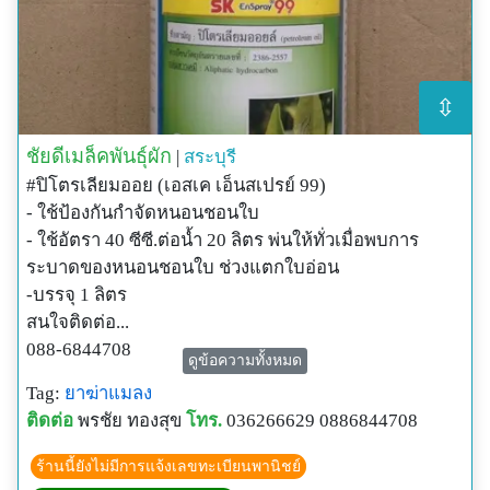
⇳
ชัยดีเมล็คพันธุ์ผัก
|
สระบุรี
#ปิโตรเลียมออย (เอสเค เอ็นสเปรย์ 99)
- ใช้ป้องกันกำจัดหนอนชอนใบ
- ใช้อัตรา 40 ซีซี.ต่อน้ำ 20 ลิตร พ่นให้ทั่วเมื่อพบการ
ระบาดของหนอนชอนใบ ช่วงแตกใบอ่อน
-บรรจุ 1 ลิตร
สนใจติดต่อ...
088-6844708
ดูข้อความทั้งหมด
Id line...Chaidee2730
Tag:
ยาฆ่าแมลง
ติดต่อ
พรชัย ทองสุข
โทร.
036266629 0886844708
ร้านนี้ยังไม่มีการแจ้งเลขทะเบียนพานิชย์