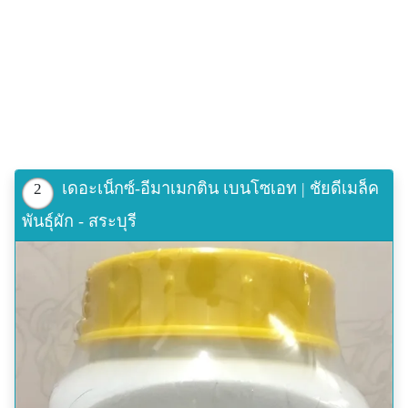
เดอะเน็กซ์-อีมาเมกติน เบนโซเอท | ชัยดีเมล็ค
2
พันธุ์ผัก - สระบุรี