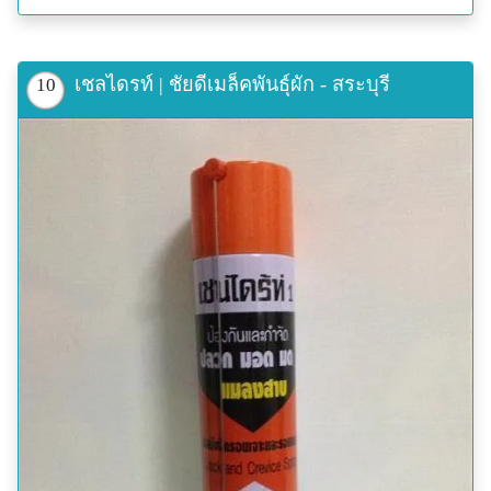
ดอกไม้ประดับ และพืชไร่
อัตราและวิธีการใช้ :
ใช้อัตรา 60-80 กรัมต่อน้ำ 20 ลิตร พ่นเมื่อพบการระบาด
และพ่นซ้ำทุก 7 วัน เมื่อยังพบการระบาด
เชลไดรท์ | ชัยดีเมล็คพันธุ์ผัก - สระบุรี
10
สนใจติดต่อ... 088-6844708 Line:Chaidee2730...