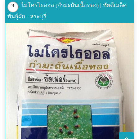
ไมโครไธออล (กำมะถันเนื้อทอง) | ชัยดีเมล็ค
9
พันธุ์ผัก - สระบุรี