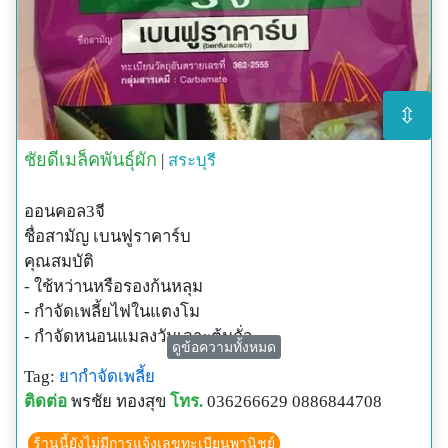
⇳
ชัยดีเมล็คพันธุ์ผัก
|
สระบุรี
ออนคอล3จี
ชื่อสามัญ เบนฟูราคาร์บ
คุณสมบัติ
- ใช้หว่านหรือรองก้นหลุม
- กำจัดเพลี้ยไฟในแตงโม
- กำจัดหนอนแมลงวันเจาะต้นถั่ว
ดูข้อความทั้งหมด
- กำจัดแมลงหวี่ขาวในมะเขือเทศ
Tag:
ยากำจัดเพลี้ย
- กำจัดหนอนกอในข้าว
ติดต่อ
พรชัย ทองสุข
โทร.
036266629 0886844708
- กำจัดแมลงบั่วในข้าว
สนใจติดต่อ...088-6844708
ร้านนี้ยังไม่มีการแจ้งเลขทะเบียนพานิชย์