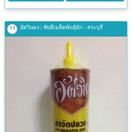
อัศวินผง | ชัยดีเมล็คพันธุ์ผัก - สระบุรี
13