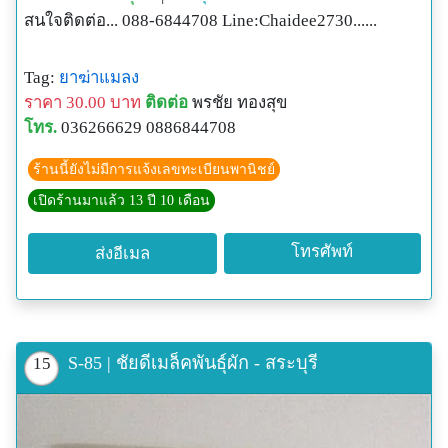
สนใจติดต่อ... 088-6844708 Line:Chaidee2730......
Tag:
ยาฆ่าแมลง
ราคา 30.00 บาท
ติดต่อ
พรชัย ทองสุข
โทร.
036266629 0886844708
ร้านนี้ยังไม่มีการแจ้งเลขทะเบียนพานิชย์
เปิดร้านมาแล้ว 13 ปี 10 เดือน
โทรศัพท์
ส่งอีเมล
S-85 | ชัยดีเมล็คพันธุ์ผัก - สระบุรี
15