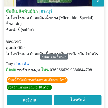
⇳
ชัยดีเมล็คพันธุ์ผัก
|
สระบุรี
ไมโครไธออล กำมะถันเนื้อทอง (Microthiol Special)
ชื่อสามัญ :
ซัลเฟอร์ (sulfur)
……………………………………………...........................
80% WG
คุณสมบัติ :
ไมโครไธออล กำมะถันเนื้อทอง เป็นสารป้องกันกำจัดไร
ดูข้อความทั้งหมด
ศัตรูพืช เช่น ไรแดงมะม่วง Oligonychus mangiferus
Tag:
กำมะถัน
(Rahman and Sapra) ในองุ่น เป็นกำมะถันชนิดเม็ด
ติดต่อ
พรชัย ทองสุข
โทร.
036266629 0886844708
ละเอียด ละลายน้ำง่ายอย่างรวดเร็วไม่อุดตันหัวฉีด ใช้
ปริมาณน้อย แต่ออกฤทธิ์ได้ดีเยี่ยมด้วยอนุภาคเล็ก
ร้านนี้ยังไม่มีการแจ้งเลขทะเบียนพานิชย์
ละเอียด ทนการชะล้างของฝนด้วยสารเคลือบใบชนิด
เปิดร้านมาแล้ว 13 ปี 10 เดือน
พิเศษ
เหมาะสำหรับ : ไม้ผล เช่น ส้ม มะนาว เงาะ ทุเรียน องุ่น
โทรศัพท์
ส่งอีเมล
มะม่วง พืชผัก เช่น พืชตระกูลแตง พริก หอม กระเทียม ไม้