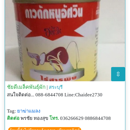
⇳
ชัยดีเมล็คพันธุ์ผัก
|
สระบุรี
สนใจติดต่อ... 088-6844708 Line:Chaidee2730
Tag:
ยาฆ่าแมลง
ติดต่อ
พรชัย ทองสุข
โทร.
036266629 0886844708