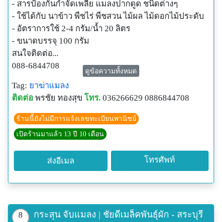
- สารป้องกันกำจัดเพลี้ย แมลงปากดูด ชนิดต่างๆ
- ใช้ได้กับ นาข้าว พืชไร่ พืชสวน ไม้ผล ไม้ดอกไม้ประดับ
- อัตราการใช้ 2-4 กรัม/น้ำ 20 ลิตร
- ขนาดบรรจุ 100 กรัม
สนใจติดต่อ...
088-6844708
ดูข้อความทั้งหมด
Line : Chaidee2730
Tag:
ยาฆ่าแมลง
ติดต่อ
พรชัย ทองสุข
โทร.
036266629 0886844708
ร้านนี้ยังไม่มีการแจ้งเลขทะเบียนพานิชย์
เปิดร้านมาแล้ว 13 ปี 10 เดือน
โทรศัพท์
ส่งอีเมล
กระสุน จับแมลง | ชัยดีเมล็คพันธุ์ผัก - สระบุรี
8