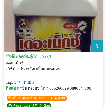
⇳
ชัยดีเมล็คพันธุ์ผัก
|
สระบุรี
เดอะเน็กซ์
- ใช้ป้องกันกำจัดเพลี้ยและหนอน
Tag:
ยาฆ่าหนอน
ติดต่อ
พรชัย ทองสุข
โทร.
036266629 0886844708
ร้านนี้ยังไม่มีการแจ้งเลขทะเบียนพานิชย์
เปิดร้านมาแล้ว 13 ปี 10 เดือน