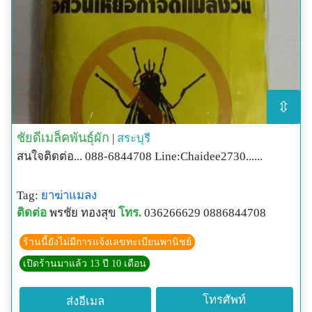
⇳
ชัยดีเมล็คพันธุ์ผัก
|
สระบุรี
สนใจติดต่อ... 088-6844708 Line:Chaidee2730......
Tag:
ยาฆ่าแมลง
ติดต่อ
พรชัย ทองสุข
โทร.
036266629 0886844708
ร้านนี้ยังไม่มีการแจ้งเลขทะเบียนพานิชย์
เปิดร้านมาแล้ว 13 ปี 10 เดือน
โทรศัพท์
ส่งอีเมล