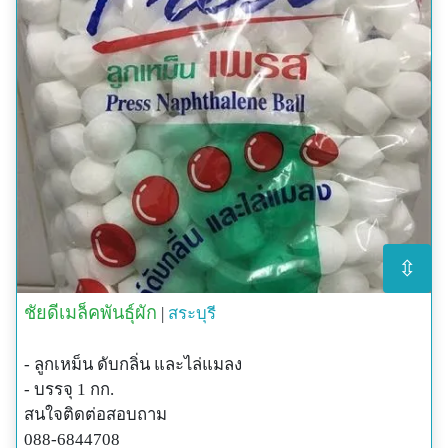
⇳
ชัยดีเมล็คพันธุ์ผัก
|
สระบุรี
- ลูกเหม็น ดับกลิ่น และไล่แมลง
- บรรจุ 1 กก.
สนใจติดต่อสอบถาม
088-6844708