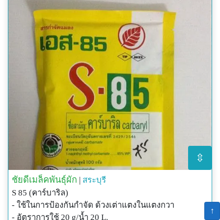
⇳
ชัยดีเมล็คพันธุ์ผัก
|
สระบุรี
S 85 (คาร์บาริล)
- ใช้ในการป้องกันกำจัด ด้วงเต่าแตงในแตงกวา
↑
- อัตราการใช้ 20 g/น้ำ 20 L.