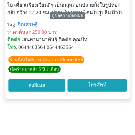
ใบ เดี่ยวเเรียงเวียนถี่ๆ เป็นกลุ่มตอนปลายกิ่งใบรูปหอก
กลับกว้าง 12-20 ซม. ปลายใบแหลม โคนใบรูบลิ่ม ผิวใบ
ดูข้อความทั้งหมด
ด้านบนสีเขียวเข้มเป็นมัน ใบเกลี้ยง ขอบใบจักซี่ฟันห่างๆ
Tag:
จิกเศรษฐี
เส้นแขนงใบข้างละ 34-35 เส้น เส้นกลางใบด้านบนเป็นสัน
ราคาต้นละ 250.00 บาท
คม ด่ฃ้านล่างมน ก้านใบอวบอ้วนสีน้ำตาล ยาว 1.5-2.5
ติดต่อ
เสน่หานานาพันธุ์ ติดต่อ คุณปัท
ซม. หนา 1-2 ซม
โทร.
0644463564 0644463564
ดอก ออกเป็นช่อแบบ ช่อกระจะยาวห้อยลงปลายกิ่งหรือ
ซอกใบใกล้ปลายกิ่ง ช่อดอกยาว 0.6-1.20 เมตร ก้านช่อ
ร้านนี้ยังไม่มีการแจ้งเลขทะเบียนพานิชย์
ดอกสีม่วงเข้ม ดอกบานเต็มที่กว้าง 6-8 ซม. สีขาวอมชมพู
เปิดร้านมาแล้ว 5 ปี 1 เดือน
กลีบโคนเชื่อมติดกันเป็นรูปกรวยยาว มีสัน 4 สัน ปลาย
แยกเป็น 4 แฉก รูปครึ่งวงกลม กลีบดอก 4 กลีบ เกสรเพศผู้
โทรศัพท์
ส่งอีเมล
จำนวนมากสีชมพูอ่อน มีกลิ่นหอม