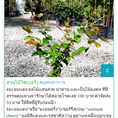
⇳
สวนไม้ไซเบอร์
|
สมุทรปราการ
#มะยมแดง ผลไม้แสนสวย น่าทาน และเป็นไม้มงคล ที่มี
สรรพคุณทางยารักษาได้หลายโรคเลย 100 บาท ค่าจัดส่ง
55 บาท ให้สิทธิ์ผู้รับก่อนน๊า
#มะยมแดง”หรือ”มะยมฝรั่ง”(เชอร์รี่สเปน) “surinam
cherry” ผลมีสีแดงและรสชาติหวาน ดูผ่านๆเหมือนลูกเชอ