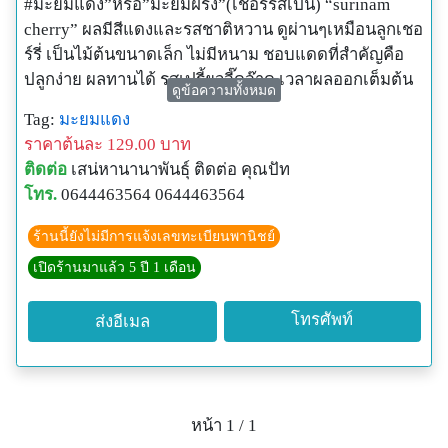
#มะยมแดง”หรือ”มะยมฝรั่ง”(เชอร์รี่สเปน) “surinam
cherry” ผลมีสีแดงและรสชาติหวาน ดูผ่านๆเหมือนลูกเชอ
ร์รี่ เป็นไม้ต้นขนาดเล็ก ไม่มีหนาม ชอบแดดที่สำคัญคือ
ปลูกง่าย ผลทานได้ รสเปรี้ยวจี๊ดจ๊าด เวลาผลออกเต็มต้น
ดูข้อความทั้งหมด
มะยมแดงเป็นไม้ยืนต้น สูง 3-8 เมตร ใบเป็นใบเดี่ยว ออก
Tag:
มะยมแดง
เรียงสลับรูปไข่ หรือรูปใบหอก ปลายแหลม โคนมน สี
ราคาต้นละ 129.00 บาท
เขียวสด ดอก ออกเป็นช่อตามซอกใบ แต่ละช่อประกอบ
ติดต่อ
เสน่หานานาพันธุ์ ติดต่อ คุณปัท
ด้วยดอกย่อยหลายดอก กลีบดอกเป็นสีขาวอมชมพู มีกลิ่น
โทร.
0644463564 0644463564
หอมอ่อนๆ เวลามีดอกจะดูสวยงามและส่งกลิ่นหอมโชย
เข้าจมูกตอนยืนใกล้ๆ เป็นที่ชื่นใจยิ่ง
ร้านนี้ยังไม่มีการแจ้งเลขทะเบียนพานิชย์
ผล รูปทรงกลมแป้นคล้ายผลมะยม รอบผลแบ่งเป็นพูย่นๆ
เปิดร้านมาแล้ว 5 ปี 1 เดือน
7-8 พู ภายในมี 1 เมล็ด ผลดิบเป็นสีเขียว เมื่อแก่หรือสุก
เป็นสีเหลืองและแดงตามลำดับ ผลสุกรับประทานได้
โทรศัพท์
ส่งอีเมล
รสชาติเปรี้ยวปนหวานชุ่มคออร่อยดี ส่วนใหญ่นิยมนำเอา
ผลสุกไปแปรรูปเป็นเครื่องดื่ม หรือ ปั่นใส่นํ้าเชื่อมนํ้าแข็ง
อร่อยมาก ติดผลอย่างน้อยปีละ 2 ครั้ง เวลาติดผลจะดก
เต็มต้นดูสวยงามยิ่งนัก ขยายพันธุ์ด้วยเมล็ด และตอนกิ่ง
หน้า 1 / 1
ประโยชน์ สรรพคุณทางยา