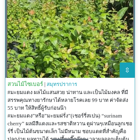
⇳
สวนไม้ไซเบอร์
|
สมุทรปราการ
#มะยมแดง ผลไม้แสนสวย น่าทาน และเป็นไม้มงคล ที่มี
สรรพคุณทางยารักษาได้หลายโรคเลย 99 บาท ค่าจัดส่ง
55 บาท ให้สิทธิ์ผู้รับก่อนน๊า
#มะยมแดง”หรือ”มะยมฝรั่ง”(เชอร์รี่สเปน) “surinam
cherry” ผลมีสีแดงและรสชาติหวาน ดูผ่านๆเหมือนลูกเชอ
ร์รี่ เป็นไม้ต้นขนาดเล็ก ไม่มีหนาม ชอบแดดที่สำคัญคือ
ปลูกง่าย ผลทานได้ รสเปรี้ยวจี๊ดจ๊าด เวลาผลออกเต็มต้น