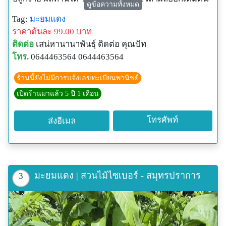
ดูข้อความทั้งหมด
มะยมแดงเป็นไม้ยืนต้น สูง 3-8 เมตร ใบเป็นใบเดี่ยว ออก
Tag:
มะยมแดง
เรียงสลับรูปไข่ หรือรูปใบหอก ปลายแหลม โคนมน สี
ราคาต้นละ 99.00 บาท
เขียวสด ดอก ออกเป็นช่อตามซอกใบ แต่ละช่อประกอบ
ติดต่อ
เสน่หานานาพันธุ์ ติดต่อ คุณปัท
ด้วยดอกย่อยหลายดอก กลีบดอกเป็นสีขาวอมชมพู มีกลิ่น
โทร.
0644463564 0644463564
หอมอ่อนๆ เวลามีดอกจะดูสวยงามและส่งกลิ่นหอมโชย
เข้าจมูกตอนยืนใกล้ๆ เป็นที่ชื่นใจยิ่ง
ร้านนี้ยังไม่มีการแจ้งเลขทะเบียนพานิชย์
ผล รูปทรงกลมแป้นคล้ายผลมะยม รอบผลแบ่งเป็นพูย่นๆ
เปิดร้านมาแล้ว 5 ปี 1 เดือน
7-8 พู ภายในมี 1 เมล็ด ผลดิบเป็นสีเขียว เมื่อแก่หรือสุก
เป็นสีเหลืองและแดงตามลำดับ ผลสุกรับประทานได้
โทรศัพท์
ส่งอีเมล
รสชาติเปรี้ยวปนหวานชุ่มคออร่อยดี ส่วนใหญ่นิยมนำเอา
ผลสุกไปแปรรูปเป็นเครื่องดื่ม หรือ ปั่นใส่นํ้าเชื่อมนํ้าแข็ง
อร่อยมาก ติดผลอย่างน้อยปีละ 2 ครั้ง เวลาติดผลจะดก
เต็มต้นดูสวยงามยิ่งนัก ขยายพันธุ์ด้วยเมล็ด และตอนกิ่ง
ประโยชน์ สรรพคุณทางยา
มะยมแดง | สวนไม้ไซเบอร์ - สมุทรปราการ
3
ราก : รสจืด สรรพคุณแก้โรคผิวหนัง แก้ผดผื่นคัน ช่วยซับ
น้ำเหลืองให้แห้ง แก้ประดง ดับพิษเสมหะ
เปลือกต้น รสจืด สรรพคุณแก้ไข้ทับระดู ระดูทับไข้ และ
แก้เม็ดผดผื่นคัน