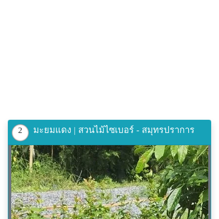
เปลือกต้น รสจืด สรรพคุณแก้ไข้ทับระดู ระดูทับไข้ และ
แก้เม็ดผดผื่นคัน
ใบ : รสจืดมัน ปรุงเป็นส่วนประของยาเขียว สรรพคุณแก้
ไข้ ดับพิษไข้ บำรุงประสาท ต้มร่วมกับใบหมากผู้หมากเมีย
และใบมะเฟืองอาบแก้คัน ไข้หัด เหือด และสุกใส
ดอก : ดอกสดใช้ต้มกรองเอาน้ำแก้โรคในตา ชำระล้างใน
ตา
ผล : รสเปรี้ยวสุขุม กัดเสมหะ แก้ไอ บำรุงโลหิต และ
ระบายท้อง
มะยมแดง | สวนไม้ไซเบอร์ - สมุทรปราการ
2