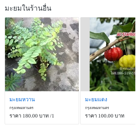
ราก : รสจืด สรรพคุณแก้โรคผิวหนัง แก้ผดผื่นคัน ช่วยซับ
มะยมในร้านอื่น
น้ำเหลืองให้แห้ง แก้ประดง ดับพิษเสมหะ
เปลือกต้น รสจืด สรรพคุณแก้ไข้ทับระดู ระดูทับไข้ และ
แก้เม็ดผดผื่นคัน
ใบ : รสจืดมัน ปรุงเป็นส่วนประของยาเขียว สรรพคุณแก้
ไข้ ดับพิษไข้ บำรุงประสาท ต้มร่วมกับใบหมากผู้หมากเมีย
และใบมะเฟืองอาบแก้คัน ไข้หัด เหือด และสุกใส
ดอก : ดอกสดใช้ต้มกรองเอาน้ำแก้โรคในตา ชำระล้างใน
ตา
ผล : รสเปรี้ยวสุขุม กัดเสมหะ แก้ไอ บำรุงโลหิต และ
ระบายท้อง
มะยมหวาน
มะยมแดง
กรุงเทพมหานคร
กรุงเทพมหานคร
ราคา 180.00 บาท
/1
ราคา 100.00 บาท