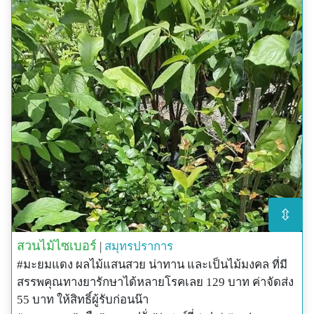
ใบ : รสจืดมัน ปรุงเป็นส่วนประของยาเขียว สรรพคุณแก้
ไข้ ดับพิษไข้ บำรุงประสาท ต้มร่วมกับใบหมากผู้หมากเมีย
และใบมะเฟืองอาบแก้คัน ไข้หัด เหือด และสุกใส
ดอก : ดอกสดใช้ต้มกรองเอาน้ำแก้โรคในตา ชำระล้างใน
ตา
ผล : รสเปรี้ยวสุขุม กัดเสมหะ แก้ไอ บำรุงโลหิต และ
ระบายท้อง
⇳
สวนไม้ไซเบอร์
|
สมุทรปราการ
#มะยมแดง ผลไม้แสนสวย น่าทาน และเป็นไม้มงคล ที่มี
สรรพคุณทางยารักษาได้หลายโรคเลย 129 บาท ค่าจัดส่ง
55 บาท ให้สิทธิ์ผู้รับก่อนน๊า