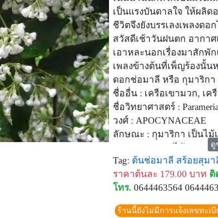
เป็นแรงบันดาลใจ ให้ผลิ
ชีวิตจึงยังบรรเลงเพลงดอก
สวัสดีเช้าวันฝนตก อากาศเย
เอาหละนอกเรื่องมาสักพักแ
เพลงข้างต้นที่เพ็ญร้องนั้
ดอกช่อมาลี หรือ กุมาริกา
ชื่ออื่น : เครือเขามวก, เคร
ชื่อวิทยาศาสตร์ : Parameria
วงศ์ : APOCYNACEAE
ลักษณะ : กุมาริกา เป็นไม้
ดู
ลักษณะพิเศษ : ไม้ดอกหอ
Tag:
ต้นช่อมาลี
สร้อยสุมาล
รายละเอียด : เป็นไม้เลื้อย
ราคาต้นละ 179.00 บาท
ติ
ไม้ที่อยู่ข้างเคียง
โทร.
0644463564 064446
มีน้ำยางสีขาว ใบเล็กหนา
จำนวนมาก
ร้านนี้ยังไม่มีการแจ้งเลขทะเบ
แต่ละช่อมีดอกย่อยเล็กๆ เม