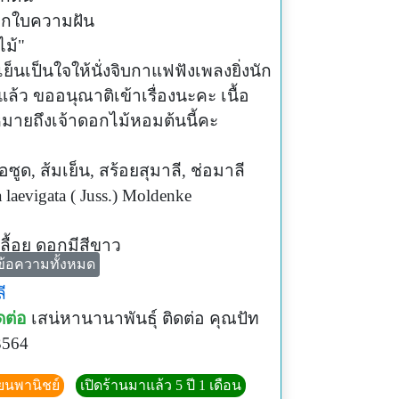
ดอกใบความฝัน
ไม้"
็นเป็นใจให้นั่งจิบกาแฟฟังเพลงยิ่งนัก
ล้ว ขออนุณาติเข้าเรื่องนะคะ เนื้อ
นหมายถึงเจ้าดอกไม้หอมต้นนี้คะ
ือซูด, ส้มเย็น, สร้อยสุมาลี, ช่อมาลี
 laevigata ( Juss.) Moldenke
เลื้อย ดอกมีสีขาว
ข้อความทั้งหมด
ม
ี
ขนาดเล็ก ชอบเลื้อยพันต้นไม้ หรือพุ่ม
ดต่อ
เสน่หานานาพันธุ์ ติดต่อ คุณปัท
3564
 มีช่อดอกขนาด 4-6 เซนติเมตร สีขาว
ียนพานิชย์
เปิดร้านมาแล้ว 5 ปี 1 เดือน
ื่อบานมีเส้นผ่านศูนย์กลาง 5 ม.ม ไม่