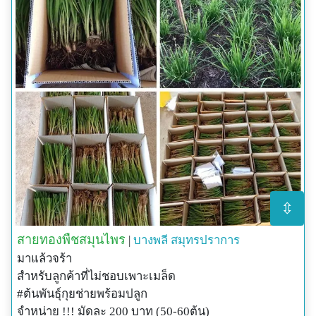
⇳
สายทองพืชสมุนไพร
|
บางพลี
สมุทรปราการ
มาแล้วจร้า
สำหรับลูกค้าที่ไม่ชอบเพาะเมล็ด
#ต้นพันธุ์กุยช่ายพร้อมปลูก
จำหน่าย !!! มัดละ 200 บาท (50-60ต้น)