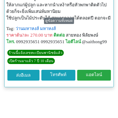
ให้ลาภแก่ผู้ปลูก และหากนำเหง้าหรือหัวพกพาติดตัวไป
ด้วยก็จะยิ่งเพิ่มเสน่ห์มหานิยม
ใช้ปลูกเป็นไม้ประดับได้ สามารถออกได้ตลอดปี ดอกจะมี
ดูข้อความทั้งหมด
กลิ่นหอมมากโดยเฉพาะในช่วงเช้าและช่วงเย็นถึงมืด
Tag:
ว่านมหาหงส์
มหาหงส์
ทนทานต่อแมลงต่าง ๆ โดยดอกจะทยอยบานและอยู่ทน
ราคาต้น?ละ 270.00 บาท
ติดต่อ
สายทอง พิลัยพงษ์
หลายวัน ถ้านำไปปลูกบริเวณโคนต้นไม้ใหญ่ก็จะเหมาะ
โทร.
0992935651 0992935651
ไอดีไลน์
@saithong99
มากค่ะ เพราะสามารถปลูกได้ในที่ร่ม แดดไม่จัดมากนัก
ชอบที่ชื้นแฉะ แต่ถ้านำไปปลูกลงในกระถางก็ไม่ควร
ร้านนี้แจ้งเลขทะเบียนพานิชย์แล้ว
ปล่อยทิ้งไว้ให้แห้ง โดยปกติแล้วดอกมหาหงส์จะเป็นสีขาว
เปิดร้านมาแล้ว 7 ปี 10 เดือน
สีดอกจะตัดกับสีเขียวเข้มของต้นและใบอย่างสวยงามค่ะ
ขายต้นละ270บาท
โทรศัพท์
แอดไลน์
ส่งอีเมล
ค่าส่ง1-4ต้น250บาท