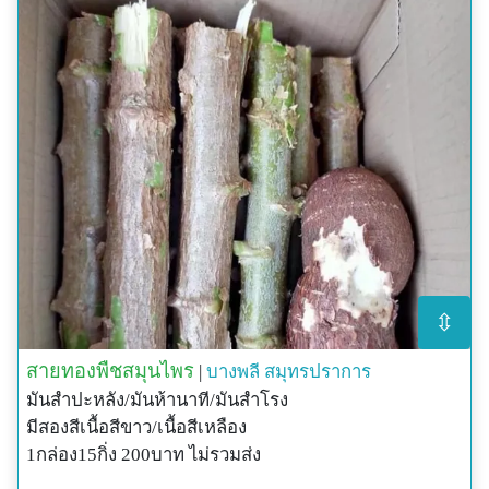
⇳
สายทองพืชสมุนไพร
|
บางพลี
สมุทรปราการ
มันสำปะหลัง/มันห้านาที/มันสำโรง
มีสองสีเนื้อสีขาว/เนื้อสีเหลือง
1กล่อง15กิ่ง 200บาท ไม่รวมส่ง