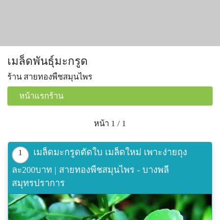
เมล็ดพันธุ์มะกรูด
ร้าน สายทองพืชสมุนไพร
หน้าแรกร้าน
หน้า 1 / 1
เมล็ดมะกรูดตัดใบ เมล็ดใหม่ เพาะง่ายถุง
1
ละ200บาท | สายทองพืชสมุนไพร - บางพลี
สมุทรปราการ