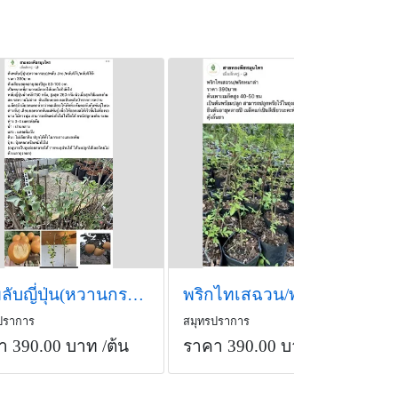
ต้นพลับญี่ปุ่น(หวานกรอบ)/พลับ Jiro /พลับจิโร่
พริกไทเสฉวน/พริกหมาล่า ราคา 390บาท
ปราการ
สมุทรปราการ
า 390.00 บาท
/ต้น
ราคา 390.00 บาท
/ต้น