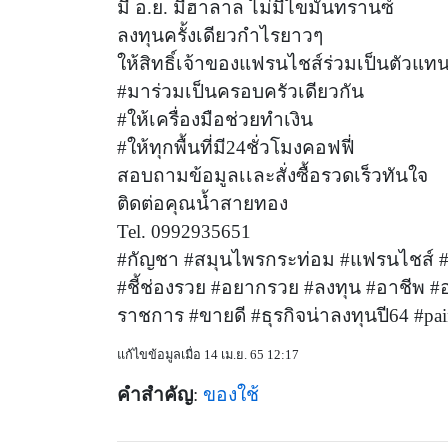
มี อ.ย. มีฮาลาล ไม่มีไขมันทรานซ์
ลงทุนครั้งเดียวกำไรยาวๆ
ให้สิทธิ์เจ้าของแฟรนไชส์ร่วมเป็นตัวแ
#มาร่วมเป็นครอบครัวเดียวกัน
#ให้เครื่องมือช่วยทำเงิน
#ให้ทุกพื้นที่มี24ชั่วโมงคอฟฟี่
สอบถามข้อมูลเเละสั่งซื้อรวดเร็วทันใจ
ติดต่อคุณน้ำสายทอง
Tel. 0992935651
#กัญชา #สมุนไพรกระท่อม #แฟรนไชส์ #ตู
#ชี้ช่องรวย #อยากรวย #ลงทุน #อาชีพ #
ราชการ #ขายดี #ธุรกิจน่าลงทุนปี64 #pai
แก้ไขข้อมูลเมื่อ 14 เม.ย. 65 12:17
คำสำคัญ
:
ของใช้