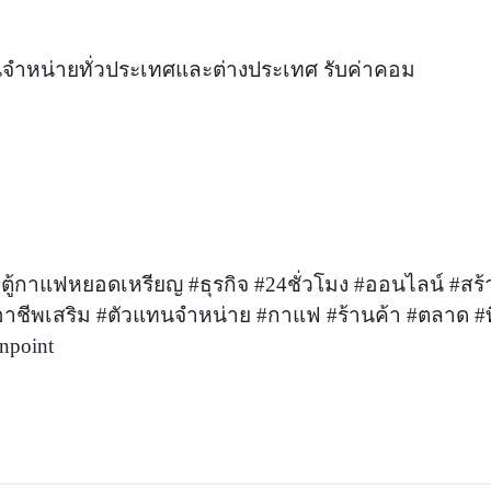
ทนจำหน่ายทั่วประเทศและต่างประเทศ รับค่าคอม
้กาแฟหยอดเหรียญ #ธุรกิจ #24ชั่วโมง #ออนไลน์ #สร้า
อาชีพเสริม #ตัวแทนจำหน่าย #กาแฟ #ร้านค้า #ตลาด #ที
npoint