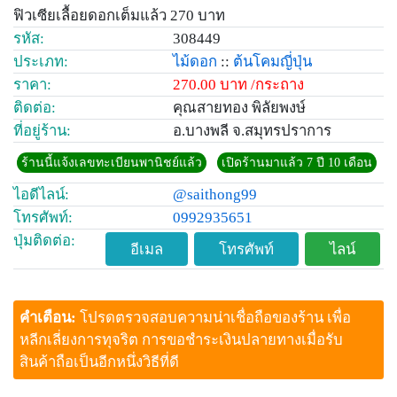
ฟิวเซียเลื้อยดอกเต็มแล้ว 270 บาท
รหัส:
308449
ประเภท:
ไม้ดอก
::
ต้นโคมญี่ปุ่น
ราคา:
270.00 บาท /กระถาง
ติดต่อ:
คุณสายทอง พิลัยพงษ์
ที่อยู่ร้าน:
อ.บางพลี จ.สมุทรปราการ
ร้านนี้แจ้งเลขทะเบียนพานิชย์แล้ว
เปิดร้านมาแล้ว 7 ปี 10 เดือน
ไอดีไลน์:
@saithong99
โทรศัพท์:
0992935651
ปุ่มติดต่อ:
อีเมล
โทรศัพท์
ไลน์
คำเตือน:
โปรดตรวจสอบความน่าเชื่อถือของร้าน เพื่อ
หลีกเลี่ยงการทุจริต การขอชำระเงินปลายทางเมื่อรับ
สินค้าถือเป็นอีกหนึ่งวิธีที่ดี