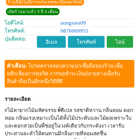
ร้านนี้ยังไม่มีการแจ้งเลขทะเบียนพานิชย์
เปิดร้านมาแล้ว 9 ปี 4 เดือน
ไอดีไลน์:
aungsara09
โทรศัพท์:
0876069955
ปุ่มติดต่อ:
อีเมล
โทรศัพท์
ไลน์
คำเตือน:
โปรดตรวจสอบความน่าเชื่อถือของร้าน เพื่อ
หลีกเลี่ยงการทุจริต การขอชำระเงินปลายทางเมื่อรับ
สินค้าถือเป็นอีกหนึ่งวิธีที่ดี
รายละเอียด
#ไม้หายากไม้มหัศจรรย #์คีเปล รสชาติหวาน กลิ่นหอม ดอก
หอม กลิ่นแรงเหมาะเป็นได้ทั้งไม้ประดับและไม้ผลเพราะใบ
และดอกสวยเป็นพืชอยู่ในวงค์เดียวกับกระดังงา เวลารับ
ประทานจะทำให้คนทานมีกลิ่นกายที่หอมสดชื่น