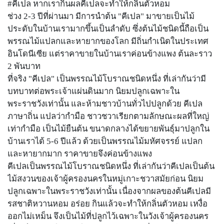
#คีเปล หากเรากินผลคีเปลจะทำให้กลิ่นตัวหอม
ช่วง 2-3 ปีที่ผ่านมา มีการนำต้น "คีเปล" มาขายเป็นไม้
ประดับในบ้านเรามากขึ้นเป็นลำดับ ซึ่งต้นไม้ชนิดนี้ถือเป็น
พรรณไม้แปลกและหายากของโลก มีถิ่นกำเนิดในประเทศ
อินโดนีเซีย แต่ราคาขายในบ้านเราค่อนข้างแพง ต้นละราว
2 พันบาท
ที่จริง "คีเปล" เป็นพรรณไม้โบราณชนิดหนึ่ง ที่เล่ากันว่ามี
บทบาทต่อพระเจ้าแผ่นดินมาก นิยมปลูกเฉพาะใน
พระราชวังเท่านั้น และห้ามชาวบ้านทั่วไปปลูกด้วย คีเปล
ภาษาถิ่น แปลว่ากำมือ ชาวชวาเรียกตามลักษณะผลที่ใหญ่
เท่ากำมือ เป็นไม้ยืนต้น ขนาดกลางได้ขยายพันธุ์มาปลูกใน
บ้านเราได้ 5-6 ปีแล้ว ด้วยเป็นพรรณไม้มหัศจรรย์ แปลก
และหายากมาก ราคาขายจึงค่อนข้างแพง
คีเปลเป็นพรรณไม้โบราณชนิดหนึ่ง ที่เล่ากันว่าคีเปลเป็นต้น
ไม้สงวนของเจ้าผู้ครองนครในหมู่เกาะชวาสมัยก่อน นิยม
ปลูกเฉพาะในพระราชวังเท่านั้น เนื่องจากผลของต้นคีเปลมี
รสชาติหวานหอม อร่อย กินแล้วจะทำให้กลิ่นตัวหอม เหงื่อ
ออกไม่เหม็น จึงเป็นไม้ที่ปลูกไว้เฉพาะในวังเจ้าผู้ครองนคร