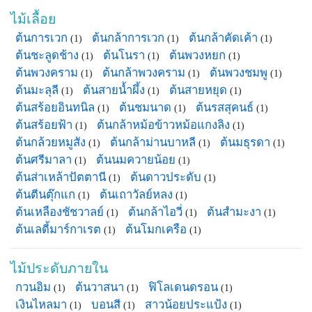
ไม้เลื้อย
ต้นการเวก
ต้นกล้าการเวก
ต้นกล้าคัดเค้า
(1)
(1)
(1)
ต้นชะลูดช้าง
ต้นโนรา
ต้นพวงหยก
(1)
(1)
(1)
ต้นพวงคราม
ต้นกล้าพวงคราม
ต้นพวงชมพู
(1)
(1)
(1)
ต้นมะลุลี
ต้นสายน้ำผึ้ง
ต้นสายหยุด
(1)
(1)
(1)
ต้นสร้อยอินทนิล
ต้นชมนาด
ต้นรสสุคนธ์
(1)
(1)
(1)
ต้นสร้อยฟ้า
ต้นกล้าหม้อข้าวหม้อแกงลิง
(1)
(1)
ต้นกล้วยหมูสัง
ต้นกล้าม่านบาหลี
ต้นมธุรดา
(1)
(1)
(1)
ต้นศรีมาลา
ต้นนมควายน้อย
(1)
(1)
ต้นส่าเหล้าปัตตานี
ต้นดาวประดับ
(1)
(1)
ต้นตีนตุ๊กแก
ต้นเถาวัลย์หลง
(1)
(1)
ต้นเหลืองชัชวาลย์
ต้นกล้าไอวี่
ต้นสำมะงา
(1)
(1)
(1)
ต้นเลดี้มาร์กาเรต
ต้นโมกเครือ
(1)
(1)
ไม้ประดับภายใน
กวนอิม
ต้นวาสนา
ฟิโลเดนดรอน
(1)
(1)
(1)
เงินไหลมา
บอนสี
สาวน้อยประแป้ง
(1)
(1)
(1)