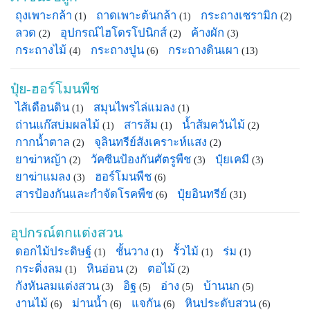
ถุงเพาะกล้า
ถาดเพาะต้นกล้า
กระถางเซรามิก
(1)
(1)
(2)
ลวด
อุปกรณ์ไฮโดรโปนิกส์
ค้างผัก
(2)
(2)
(3)
กระถางไม้
กระถางปูน
กระถางดินเผา
(4)
(6)
(13)
ปุ๋ย-ฮอร์โมนพืช
ไส้เดือนดิน
สมุนไพรไล่แมลง
(1)
(1)
ถ่านแก๊สบ่มผลไม้
สารส้ม
น้ำส้มควันไม้
(1)
(1)
(2)
กากน้ำตาล
จุลินทรีย์สังเคราะห์แสง
(2)
(2)
ยาฆ่าหญ้า
วัคซีนป้องกันศัตรูพืช
ปุ๋ยเคมี
(2)
(3)
(3)
ยาฆ่าแมลง
ฮอร์โมนพืช
(3)
(6)
สารป้องกันและกำจัดโรคพืช
ปุ๋ยอินทรีย์
(6)
(31)
อุปกรณ์ตกแต่งสวน
ดอกไม้ประดิษฐ์
ชั้นวาง
รั้วไม้
ร่ม
(1)
(1)
(1)
(1)
กระดิ่งลม
หินอ่อน
ตอไม้
(1)
(2)
(2)
กังหันลมแต่งสวน
อิฐ
อ่าง
บ้านนก
(3)
(5)
(5)
(5)
งานไม้
ม่านน้ำ
แจกัน
หินประดับสวน
(6)
(6)
(6)
(6)