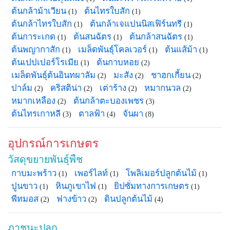
ต้นกล้าม้าเวียน
ต้นไทรใบสัก
(1)
(1)
ต้นกล้าไทรใบสัก
ต้นกล้าเจแปนนิสเฟิร์นทรี
(1)
(1)
ต้นการะเกด
ต้นสนฉัตร
ต้นกล้าสนฉัตร
(1)
(1)
(1)
ต้นพญากาสัก
เมล็ดพันธุ์โคลเวอร์
ต้นแส้ม้า
(1)
(1)
(1)
ต้นเปปเปอร์โรเมีย
ต้นกาบหอย
(1)
(2)
เมล็ดพันธุ์ต้นอินทผาลัม
มะสัง
ชาฮกเกี้ยน
(2)
(2)
(2)
ปาล์ม
คริสติน่า
เต่าร้าง
หมากนวล
(2)
(2)
(2)
(2)
หมากเหลือง
ต้นกล้าตะบองเพชร
(2)
(3)
ต้นไทรเกาหลี
ตาลฟ้า
จันผา
(3)
(4)
(8)
อุปกรณ์การเกษตร
วัสดุขยายพันธุ์พืช
กาบมะพร้าว
เพอร์ไลท์
โพลิเมอร์ปลูกต้นไม้
(1)
(1)
(1)
ปูนขาว
หินภูเขาไฟ
ยิปซั่มทางการเกษตร
(1)
(1)
(1)
พีทมอส
ฟางข้าว
ดินปลูกต้นไม้
(2)
(2)
(4)
ภาชนะปลูก