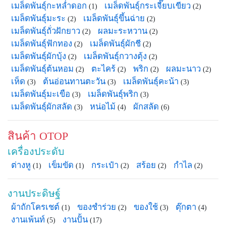
เมล็ดพันธุ์กะหล่ำดอก
เมล็ดพันธุ์กระเจี๊ยบเขียว
(1)
(2)
เมล็ดพันธุ์มะระ
เมล็ดพันธุ์ขึ้นฉ่าย
(2)
(2)
เมล็ดพันธุ์ถั่วฝักยาว
ผลมะระหวาน
(2)
(2)
เมล็ดพันธุ์ฟักทอง
เมล็ดพันธุ์ผักชี
(2)
(2)
เมล็ดพันธุ์ผักบุ้ง
เมล็ดพันธุ์กวางตุ้ง
(2)
(2)
เมล็ดพันธุ์ต้นหอม
ตะไคร้
พริก
ผลมะนาว
(2)
(2)
(2)
(2)
เห็ด
ต้นอ่อนทานตะวัน
เมล็ดพันธุ์คะน้า
(3)
(3)
(3)
เมล็ดพันธุ์มะเขือ
เมล็ดพันธุ์พริก
(3)
(3)
เมล็ดพันธุ์ผักสลัด
หน่อไม้
ผักสลัด
(3)
(4)
(6)
สินค้า OTOP
เครื่องประดับ
ต่างหู
เข็มขัด
กระเป๋า
สร้อย
กำไล
(1)
(1)
(2)
(2)
(2)
งานประดิษฐ์
ผ้าถักโครเชต์
ของชำร่วย
ของใช้
ตุ๊กตา
(1)
(2)
(3)
(4)
งานเพ้นท์
งานปั้น
(5)
(17)