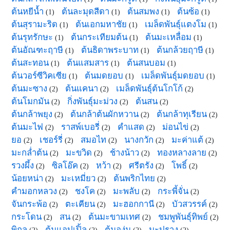
ต้นหยีน้ำ
ต้นละมุดสีดา
ต้นสมพง
ต้นซ้อ
(1)
(1)
(1)
(1)
ต้นสุรามะริด
ต้นเอกมหาชัย
เมล็ดพันธุ์แตงโม
(1)
(1)
(1)
ต้นรุทรักษะ
ต้นกระเทียมต้น
ต้นมะเหลื่อม
(1)
(1)
(1)
ต้นอัณฑะฤาษี
ต้นธิดาพระบาท
ต้นกล้วยฤาษี
(1)
(1)
(1)
ต้นสะทอน
ต้นแสมสาร
ต้นสนบอม
(1)
(1)
(1)
ต้นวอร์ซีวิคเซีย
ต้นมดยอบ
เมล็ดพันธุ์มดยอบ
(1)
(1)
(1)
ต้นมะซาง
ต้นแคนา
เมล็ดพันธุ์ต้นโกโก้
(2)
(2)
(2)
ต้นโมกมัน
กิ่งพันธุ์มะม่วง
ต้นสน
(2)
(2)
(2)
ต้นกล้าพยุง
ต้นกล้าต้นผักหวาน
ต้นกล้าทุเรียน
(2)
(2)
(2)
ต้นมะไฟ
ราสพ์เบอรี่
คำแสด
ม่อนไข่
(2)
(2)
(2)
(2)
ยอ
เชอร์รี่
สมอไท
นางกวัก
มะค่าแต้
(2)
(2)
(2)
(2)
(2)
มะกล่ำต้น
มะขวิด
ช้างน้าว
ทองหลางลาย
(2)
(2)
(2)
(2)
รวงผึ้ง
ซิลโอ๊ค
หว้า
ศรีตรัง
โพธิ์
(2)
(2)
(2)
(2)
(2)
น้อยหน่า
มะเหมี่ยว
ต้นพริกไทย
(2)
(2)
(2)
คำมอกหลวง
ชงโค
มะพลับ
กระพี้จั่น
(2)
(2)
(2)
(2)
จันกระพ้อ
ตะเคียน
มะฮอกกานี
บัวสวรรค์
(2)
(2)
(2)
(2)
กระโดน
สน
ต้นมะขามเทศ
ชมพูพันธุ์ทิพย์
(2)
(2)
(2)
(2)
พิกุล
ต้นแอปเปิ้ล
ต้นองุ่น
มะปราง