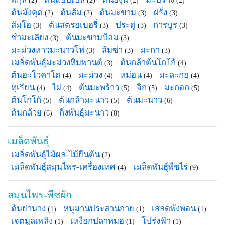
(2)
(2)
(2)
(2)
ต้นมังคุด
ต้นส้ม
ต้นมะขาม
ฝรั่ง
(2)
(2)
(3)
(3)
ส้มโอ
ต้นสตรอเบอรี่
ประดู่
การบูร
(3)
(3)
(3)
(3)
ชำมะเลียง
ต้นมะขามป้อม
(3)
(3)
มะม่วงหาวมะนาวโห่
ส้มซ่า
มะกา
(3)
(3)
(3)
เมล็ดพันธุ์มะม่วงหิมพานต์
ต้นกล้าต้นโกโก้
(3)
(4)
ต้นอะโวคาโด
มะม่วง
หม่อน
มะละกอ
(4)
(4)
(4)
(4)
ทุเรียน
ไผ่
ต้นมะพร้าว
จิก
มะกอก
(4)
(4)
(5)
(5)
(5)
ต้นโกโก้
ต้นกล้ามะนาว
ต้นมะนาว
(5)
(5)
(6)
ต้นกล้วย
กิ่งพันธุ์มะนาว
(6)
(8)
เมล็ดพันธุ์
เมล็ดพันธุ์ไม้ผล-ไม้ยืนต้น
(2)
เมล็ดพันธุ์สมุนไพร-เครื่องเทศ
เมล็ดพันธุ์พืชไร่
(4)
(9)
สมุนไพร-พืชผัก
ต้นย่านาง
หนุมานประสานกาย
เสลดพังพอน
(1)
(1)
(1)
เจตมูลเพลิง
เหงือกปลาหมอ
โปร่งฟ้า
(1)
(1)
(1)