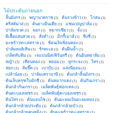
ไม้ประดับภายนอก
ลิ้นมังกร
พญานาคราช
ต้นรวงข้าว
โกสน
(1)
(1)
(1)
(1)
คริสต์มาส
ต้นยางอินเดีย
แชมเปญปาล์ม
(1)
(1)
(1)
ปาล์มขวด
จอก
หมากเขียว
จั๋ง
(1)
(1)
(1)
(1)
ผีเสื้อแสนสวย
สั่งทำ
มิกกี้เมาส์
ชิงชี่
(1)
(1)
(1)
(1)
มะพร้าวทะเลทราย
ช้อนเงินช้อนทอง
(1)
(1)
ปาล์มหงส์เหิน
รักทะเล
ต้นฝิ่นน้ำ
(1)
(1)
(1)
เกล็ดทับทิม
เจแปนนิสเฟิร์นทรี
ต้นอินทผาลัม
(1)
(1)
(1)
หญ้า
เทียนทอง
พยอม
หูกระจง
ไทร
(1)
(1)
(1)
(1)
(1)
หยก
ส้มจี๊ด
เบาบับ
แสงนีออน
(1)
(1)
(1)
(1)
เปล้าน้อย
ปาล์มเคราฤาษี
ต้นกล้าลิ้นมังกร
(1)
(1)
(1)
ต้นเล็บครุฑใบผักชี
ต้นหมากแดง
ต้นกันเกรา
(1)
(1)
(1)
ต้นกล้ากันเกรา
เมล็ดพันธุ์ฟอกเทล
(1)
(1)
ต้นตะบองเพชร
เมล็ดพันธุ์ตะบองเพชร
(1)
(1)
ต้นไทร
ต้นบอนไซ
ต้นมะยมเงินมะยมทอง
(1)
(1)
(1)
ต้นกล้ากล้วยประดับ
ต้นกล้ากล้วยบัว
(1)
(1)
ต้นกล้ากล้วยคุนหมิง
ต้นมะพร้าวทะเลทราย
(1)
(1)