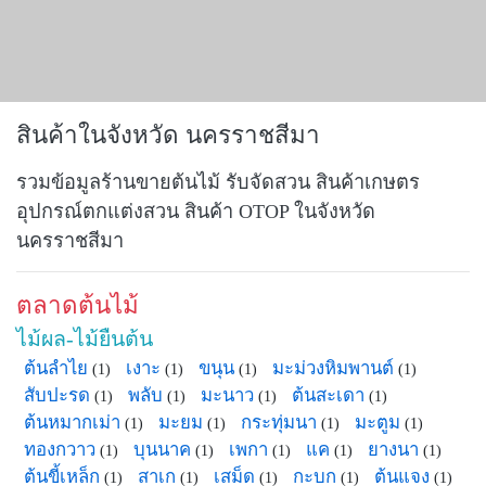
สินค้าในจังหวัด นครราชสีมา
รวมข้อมูลร้านขายต้นไม้ รับจัดสวน สินค้าเกษตร
อุปกรณ์ตกแต่งสวน สินค้า OTOP ในจังหวัด
นครราชสีมา
ตลาดต้นไม้
ไม้ผล-ไม้ยืนต้น
ต้นลำไย
เงาะ
ขนุน
มะม่วงหิมพานต์
(1)
(1)
(1)
(1)
สับปะรด
พลับ
มะนาว
ต้นสะเดา
(1)
(1)
(1)
(1)
ต้นหมากเม่า
มะยม
กระทุ่มนา
มะตูม
(1)
(1)
(1)
(1)
ทองกวาว
บุนนาค
เพกา
แค
ยางนา
(1)
(1)
(1)
(1)
(1)
ต้นขี้เหล็ก
สาเก
เสม็ด
กะบก
ต้นแจง
(1)
(1)
(1)
(1)
(1)