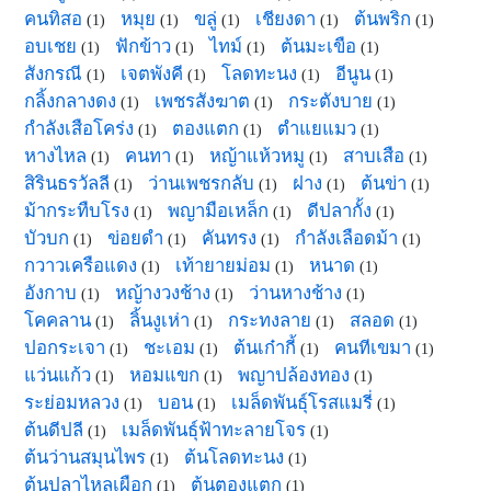
คนทิสอ
หมุย
ขลู่
เชียงดา
ต้นพริก
(1)
(1)
(1)
(1)
(1)
อบเชย
ฟักข้าว
ไทม์
ต้นมะเขือ
(1)
(1)
(1)
(1)
สังกรณี
เจตพังคี
โลดทะนง
อีนูน
(1)
(1)
(1)
(1)
กลิ้งกลางดง
เพชรสังฆาต
กระตังบาย
(1)
(1)
(1)
กำลังเสือโคร่ง
ตองแตก
ตำแยแมว
(1)
(1)
(1)
หางไหล
คนทา
หญ้าแห้วหมู
สาบเสือ
(1)
(1)
(1)
(1)
สิรินธรวัลลี
ว่านเพชรกลับ
ฝาง
ต้นข่า
(1)
(1)
(1)
(1)
ม้ากระทืบโรง
พญามือเหล็ก
ดีปลากั้ง
(1)
(1)
(1)
บัวบก
ข่อยดำ
คันทรง
กำลังเลือดม้า
(1)
(1)
(1)
(1)
กวาวเครือแดง
เท้ายายม่อม
หนาด
(1)
(1)
(1)
อังกาบ
หญ้างวงช้าง
ว่านหางช้าง
(1)
(1)
(1)
โคคลาน
ลิ้นงูเห่า
กระทงลาย
สลอด
(1)
(1)
(1)
(1)
ปอกระเจา
ชะเอม
ต้นเก๋ากี้
คนทีเขมา
(1)
(1)
(1)
(1)
แว่นแก้ว
หอมแขก
พญาปล้องทอง
(1)
(1)
(1)
ระย่อมหลวง
บอน
เมล็ดพันธุ์โรสแมรี่
(1)
(1)
(1)
ต้นดีปลี
เมล็ดพันธุ์ฟ้าทะลายโจร
(1)
(1)
ต้นว่านสมุนไพร
ต้นโลดทะนง
(1)
(1)
ต้นปลาไหลเผือก
ต้นตองแตก
(1)
(1)