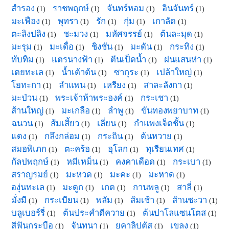
สำรอง
ราชพฤกษ์
จันทร์หอม
อินจันทร์
(1)
(1)
(1)
(1)
มะเฟือง
พุทรา
รัก
กุ่ม
เกาลัด
(1)
(1)
(1)
(1)
(1)
ตะลิงปลิง
ชะมวง
มหัศจรรย์
ต้นละมุด
(1)
(1)
(1)
(1)
มะรุม
มะเดื่อ
ชิงชัน
มะดัน
กระทิง
(1)
(1)
(1)
(1)
(1)
ทับทิม
แตรนางฟ้า
ตีนเป็ดน้ำ
ฝนแสนห่า
(1)
(1)
(1)
(1)
เตยทะเล
น้ำเต้าต้น
ซากุระ
เปล้าใหญ่
(1)
(1)
(1)
(1)
โยทะกา
ลำแพน
เหรียง
สาละลังกา
(1)
(1)
(1)
(1)
มะป่วน
พระเจ้าห้าพระองค์
กระเชา
(1)
(1)
(1)
ส้านใหญ่
มะเกลือ
ลำพู
ขันทองพยาบาท
(1)
(1)
(1)
(1)
ฉนวน
ส้มเสี้ยว
เลี่ยน
กำแพงเจ็ดชั้น
(1)
(1)
(1)
(1)
แดง
กลึงกล่อม
กระถิน
ต้นหวาย
(1)
(1)
(1)
(1)
สมอพิเภก
ตะคร้อ
อุโลก
ทุเรียนเทศ
(1)
(1)
(1)
(1)
กัลปพฤกษ์
หมีเหม็น
คงคาเดือด
กระเบา
(1)
(1)
(1)
(1)
สราญรมย์
มะหวด
มะคะ
มะหาด
(1)
(1)
(1)
(1)
องุ่นทะเล
มะดูก
เกด
กานพลู
สาลี่
(1)
(1)
(1)
(1)
(1)
มั่งมี
กระเบียน
พลัม
ส้มเช้า
ส้านชะวา
(1)
(1)
(1)
(1)
(1)
บลูเบอร์รี่
ต้นประคำดีควาย
ต้นปาโลแซนโตส
(1)
(1)
(1)
สีฟันกระบือ
จันทนา
ยูคาลิปตัส
เขลง
(1)
(1)
(1)
(1)