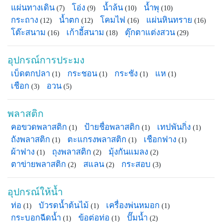
แผ่นทางเดิน
โอ่ง
น้ำล้น
น้ำพุ
(7)
(9)
(10)
(10)
กระถาง
น้ำตก
โคมไฟ
แผ่นหินทราย
(12)
(12)
(16)
(16)
โต๊ะสนาม
เก้าอี้สนาม
ตุ๊กตาแต่งสวน
(16)
(18)
(29)
อุปกรณ์การประมง
เบ็ดตกปลา
กระชอน
กระชัง
แห
(1)
(1)
(1)
(1)
เชือก
อวน
(3)
(5)
พลาสติก
คอขวดพลาสติก
ป้ายชื่อพลาสติก
เทปพันกิ่ง
(1)
(1)
(1)
ถังพลาสติก
ตะแกรงพลาสติก
เชือกฟาง
(1)
(1)
(1)
ผ้าฟาง
ถุงพลาสติก
มุ้งกันแมลง
(1)
(2)
(2)
ตาข่ายพลาสติก
สแลน
กระสอบ
(2)
(2)
(3)
อุปกรณ์ให้น้ำ
ท่อ
บัวรดน้ำต้นไม้
เครื่องพ่นหมอก
(1)
(1)
(1)
กระบอกฉีดน้ำ
ข้อต่อท่อ
ปั๊มน้ำ
(1)
(1)
(2)