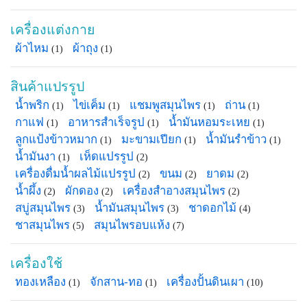
เครื่องแต่งกาย
ผ้าไหม
ผ้าถุง
(1)
(1)
สินค้าแปรรูป
น้ำพริก
ไข่เค็ม
แชมพูสมุนไพร
ถ่าน
(1)
(1)
(1)
(1)
กาแฟ
อาหารสำเร็จรูป
น้ำมันหอมระเหย
(1)
(1)
(1)
ลูกแป้งข้าวหมาก
มะขามเปียก
น้ำมันรำข้าว
(1)
(1)
(1)
น้ำมันงา
เห็ดแปรรูป
(1)
(2)
เครื่องดื่มน้ำผลไม้แปรรูป
ขนม
ยาดม
(2)
(2)
(2)
น้ำผึ้ง
ผักดอง
เครื่องสำอางสมุนไพร
(2)
(2)
(2)
สบู่สมุนไพร
น้ำมันสมุนไพร
ชาดอกไม้
(3)
(3)
(4)
ชาสมุนไพร
สมุนไพรอบแห้ง
(5)
(7)
เครื่องใช้
ทองเหลือง
จักสาน-ทอ
เครื่องปั้นดินเผา
(1)
(1)
(10)