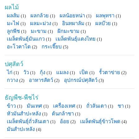
ผลไม้
ผลส้ม
ผลกล้วย
ผลน้อยหน่า
ผลพุทรา
(1)
(1)
(1)
(1)
มะไฟ
ผลมะม่วง
อินทผาลัม
ผลบ๊วย
(1)
(1)
(1)
(1)
ลูกพีช
มะขาม
ฝักมะขาม
(1)
(1)
(1)
เมล็ดพันธุ์มันแกว
เมล็ดพันธุ์แตงไทย
(1)
(1)
อะโวคาโด
กระเจี๊ยบ
(2)
(5)
ปศุสัตว์
ไก่
วัว
กุ้ง
แมลง
เป็ด
รั้วตาข่าย
(1)
(1)
(1)
(1)
(1)
(2)
กวาง
อาหารสัตว์
อุปกรณ์ปศุสัตว์
(2)
(2)
(3)
ธัญพืช-พืชไร่
ข้าว
มันเทศ
เครื่องเทศ
ถั่วลันเตา
ชา
(1)
(1)
(1)
(1)
(1)
หัวมันสำปะหลัง
ต้นกล้าชา
(1)
(1)
เมล็ดพันธุ์ถั่วลันเตา
อ้อย
เมล็ดพันธุ์ข้าวโพด
(1)
(2)
(4)
มันสำปะหลัง
(4)