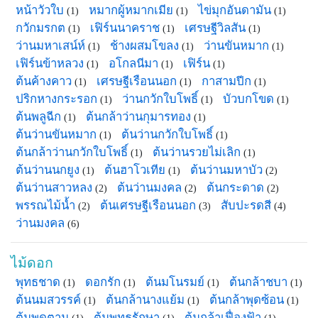
หน้าวัวใบ
หมากผู้หมากเมีย
ไข่มุกอันดามัน
(1)
(1)
(1)
กวักมรกต
เฟิร์นนาคราช
เศรษฐีวิลสัน
(1)
(1)
(1)
ว่านมหาเสน์ห์
ช้างผสมโขลง
ว่านขันหมาก
(1)
(1)
(1)
เฟิร์นข้าหลวง
อโกลนีมา
เฟิร์น
(1)
(1)
(1)
ต้นค้างคาว
เศรษฐีเรือนนอก
กาสามปีก
(1)
(1)
(1)
ปริกหางกระรอก
ว่านกวักใบโพธิ์
บัวบกโขด
(1)
(1)
(1)
ต้นพลูฉีก
ต้นกล้าว่านกุมารทอง
(1)
(1)
ต้นว่านขันหมาก
ต้นว่านกวักใบโพธิ์
(1)
(1)
ต้นกล้าว่านกวักใบโพธิ์
ต้นว่านรวยไม่เลิก
(1)
(1)
ต้นว่านนกยูง
ต้นฮาโวเทีย
ต้นว่านมหาบัว
(1)
(1)
(2)
ต้นว่านสาวหลง
ต้นว่านมงคล
ต้นกระดาด
(2)
(2)
(2)
พรรณไม้น้ำ
ต้นเศรษฐีเรือนนอก
สับปะรดสี
(2)
(3)
(4)
ว่านมงคล
(6)
ไม้ดอก
พุทธชาด
ดอกรัก
ต้นมโนรมย์
ต้นกล้าชบา
(1)
(1)
(1)
(1)
ต้นนมสวรรค์
ต้นกล้านางแย้ม
ต้นกล้าพุดซ้อน
(1)
(1)
(1)
ต้นพุดตาน
ต้นพุทธรักษา
ต้นกล้าเฟื่องฟ้า