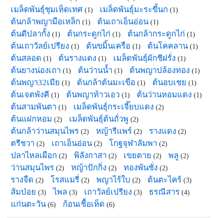
เมล็ดพันธุ์ชุมเห็ดเทศ
เมล็ดพันธุ์มะระขี้นก
(1)
(1)
ต้นกล้าพญามือเหล็ก
ต้นเถาเอ็นอ่อน
(1)
(1)
ต้นดีปลากั้ง
ต้นกระดูกไก่
ต้นกล้ากระดูกไก่
(1)
(1)
(1)
ต้นเถาวัลย์เปรียง
ต้นขมิ้นเครือ
ต้นโคคลาน
(1)
(1)
(1)
ต้นสลอด
ต้นรางแดง
เมล็ดพันธุ์ผักชีฝรั่ง
(1)
(1)
(1)
ต้นยางน่องเถา
ต้นว่านน้ำ
ต้นพญาปล้องทอง
(1)
(1)
(1)
ต้นพญา32เมีย
ต้นกล้าต้นมะเขือ
ต้นอบเชย
(1)
(1)
(1)
ต้นเจตพังคี
ต้นพญาท้าวเอว
ต้นว่านหอมแดง
(1)
(1)
(1)
ต้นสามพันตา
เมล็ดพันธุ์กระเจี๊ยบแดง
(1)
(2)
ต้นแฝกหอม
เมล็ดพันธุ์ต้นถั่วพู
(2)
(2)
ต้นกล้าว่านสมุนไพร
หญ้ารีแพร์
รางแดง
(2)
(2)
(2)
ตรีชวา
เถาเอ็นอ่อน
โกฐจุฬาลัมพา
(2)
(2)
(2)
ปลาไหลเผือก
พิลังกาสา
เขยตาย
พลู
(2)
(2)
(2)
(2)
ว่านสมุนไพร
หญ้าปักกิ่ง
ทองพันชั่ง
(2)
(2)
(2)
รางจืด
โรสแมรี่
พญาไร้ใบ
ต้นตะไคร้
(2)
(2)
(2)
(3)
ส้มป่อย
ไพล
เถาวัลย์เปรียง
ธรณีสาร
(3)
(3)
(3)
(4)
แก่นตะวัน
ก้อนเชื้อเห็ด
(6)
(6)