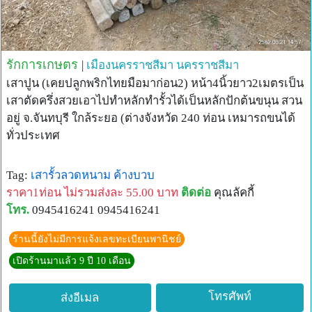
รักการเกษตร
|
เมืองนครราชสีมา
นครราชสีมา
เสาปูน (เคยปลูกพริกไทยมือมาก่อน2) หน้า4นิ้วยาว2เมตรเป็น
เสาตัดครึ่งสวยเอาไปทำหลักทำรั้วได้เป็นหลักปักต้นขนุน สวน
อยู่ จ.จันทบุรี ใกล้ระยอ (ต่างจังหวัด 240 ท่อน เหมารถขนได้
ทั่วประเทศ
Tag:
เสารั้วลวดหนาม
ค้างบวบ
ราคา1ท่อน ไม่รวมส่งละ 55.00 บาท
ติดต่อ
คุณลัคกี้
โทร.
0945416241 0945416241
ร้านนี้ยังไม่มีการแจ้งเลขทะเบียนพานิชย์
เปิดร้านมาแล้ว 9 ปี 10 เดือน
โทรศัพท์
ส่งอีเมล