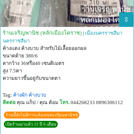
⇳
ร้านเจริญพานิช (หลักเมืองโคราช)
|
เมืองนครราชสีมา
นครราชสีมา
ค้างแตง ค้างบวบ สำหรับไม้เลื้อยออกผล
ขนาดด้าย 380/6
ตากว้าง 36หรือ40 เซนติเมตร
สูง 7.5ตา
ความยาวขึ้นอยู่กับขนาดตา
Tag:
ค้างผัก
ค้างบวบ
ติดต่อ
คุณ แก็ป / คุณ ต้อม
โทร.
044268233 0896306112
ร้านนี้ยังไม่มีการแจ้งเลขทะเบียนพานิชย์
เปิดร้านมาแล้ว 11 ปี 6 เดือน