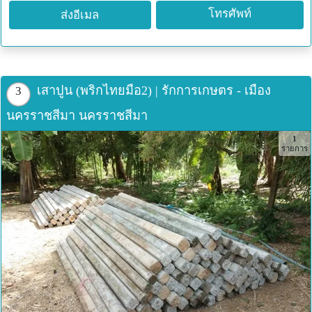
โทรศัพท์
ส่งอีเมล
เสาปูน (พริกไทยมือ2) | รักการเกษตร - เมือง
3
นครราชสีมา นครราชสีมา
1
รายการ