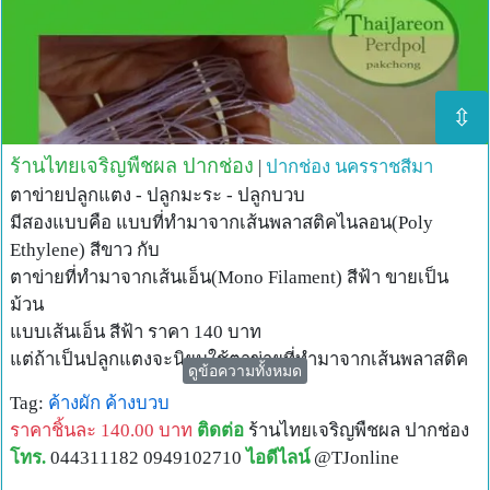
⇳
ร้านไทยเจริญพืชผล ปากช่อง
|
ปากช่อง
นครราชสีมา
ตาข่ายปลูกแตง - ปลูกมะระ - ปลูกบวบ
มีสองแบบคือ แบบที่ทำมาจากเส้นพลาสติคไนลอน(Poly
Ethylene) สีขาว กับ
ตาข่ายที่ทำมาจากเส้นเอ็น(Mono Filament) สีฟ้า ขายเป็น
ม้วน
แบบเส้นเอ็น สีฟ้า ราคา 140 บาท
แต่ถ้าเป็นปลูกแตงจะนิยมใช้ตาข่ายที่ทำมาจากเส้นพลาสติค
ดูข้อความทั้งหมด
โปลีเอทีลีนนอกเหนือจากนั้นก ็จะใช้เป็นตาข่ายที่ทำมาจาก
Tag:
ค้างผัก
ค้างบวบ
เส้นเอ็นเพราะใช้ในพื้นที่ปลูกได้มากกว่า
ราคาชิ้นละ 140.00 บาท
ติดต่อ
ร้านไทยเจริญพืชผล ปากช่อง
มีความคงทน ไม่ต้องยุ่งยากในการทำที่ให้แตงเลื้อยเอง รื้อง่าย
โทร.
044311182 0949102710
ไอดีไลน์
@TJonline
เมื่อหมดการเก็บเกี่ยว