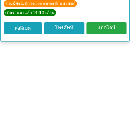
แบบไนล่อนหน้ากว้าง54เมตรแบบเอ็นหน้ากว้างร้อยเมตร
ร้านนี้ยังไม่มีการแจ้งเลขทะเบียนพานิชย์
แบบพลาสติก สีขาว มีสองขนาด ขายเป็นม้วน
เปิดร้านมาแล้ว 14 ปี 3 เดือน
กว้าง2 เมตร ยาว52เมตร ราคา 90 บาท
กว้าง 2.5 เมตร ยาว 70 เมตร ราคา 100 บาท
โทรศัพท์
แอดไลน์
ส่งอีเมล
สามารถยืดได้อีกนิดหน่อยเพราะเป็นตาข่ายยืดหยุ่น
สงสัยหรือต้องการข้อมูลเพิ่มเกี่ยวกับตัวสินค้า กรุณาติดต่อ
ทางร้าน
044-311182 ,094-9102710
LINE id : thaigrowth
website : http://www.thaigrowth.com/
facebook : www.facebook.com/Thaijareonperdpol