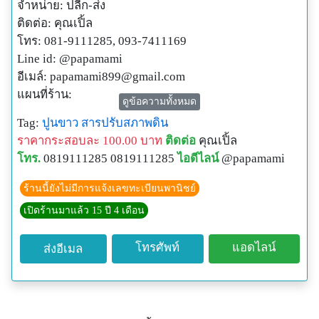
จำหน่าย: ปลีก-ส่ง
ติดต่อ: คุณเปิ้ล
โทร: 081-9111285, 093-7411169
Line id: @papamami
อีเมล์:
papamami899@gmail.com
แผนที่ร้าน:
ดูข้อความทั้งหมด
http://www.papamami.com/index.phplay=show&ac=arti
Tag:
ปูนขาว
สารปรับสภาพดิน
cle&Id=539360476
ราคากระสอบละ 100.00 บาท
ติดต่อ
คุณเปิ้ล
พิกัดGPSของร้าน:
โทร.
0819111285 0819111285
ไอดีไลน์
@papamami
N13o54' 12.3"
E100o24' 27.8"
ร้านนี้ยังไม่มีการแจ้งเลขทะเบียนพานิชย์
เปิดร้านมาแล้ว 15 ปี 4 เดือน
โทรศัพท์
แอดไลน์
ส่งอีเมล