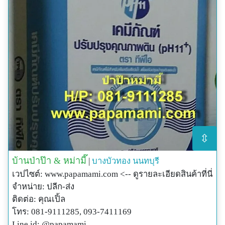
⇳
บ้านป่าป๊า & หม่ามี๊
|
บางบัวทอง
นนทบุรี
เวปไซต์: www.papamami.com <-- ดูรายละเอียดสินค้าที่นี่
จำหน่าย: ปลีก-ส่ง
ติดต่อ: คุณเปิ้ล
โทร: 081-9111285, 093-7411169
Line id: @papamami