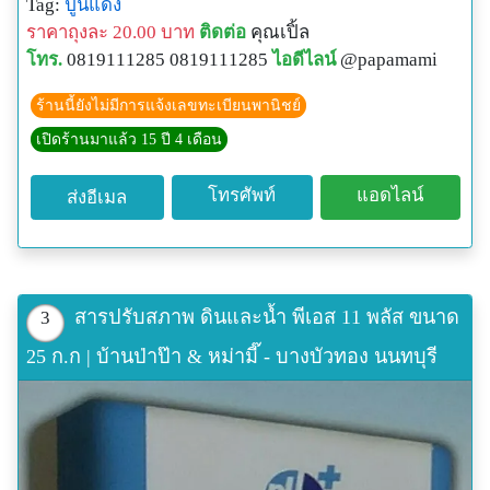
Tag:
ปูนแดง
cle&Id=539360476
ราคาถุงละ 20.00 บาท
ติดต่อ
คุณเปิ้ล
พิกัดGPSของร้าน:
โทร.
0819111285 0819111285
ไอดีไลน์
@papamami
N13o54' 12.3"
E100o24' 27.8"
ร้านนี้ยังไม่มีการแจ้งเลขทะเบียนพานิชย์
เปิดร้านมาแล้ว 15 ปี 4 เดือน
โทรศัพท์
แอดไลน์
ส่งอีเมล
สารปรับสภาพ ดินและน้ำ พีเอส 11 พลัส ขนาด
3
25 ก.ก | บ้านป่าป๊า & หม่ามี๊ - บางบัวทอง นนทบุรี