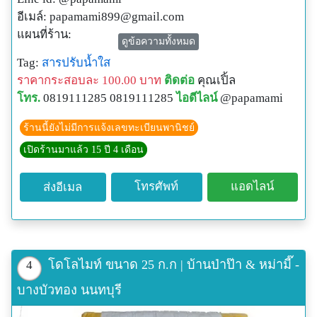
อีเมล์:
papamami899@gmail.com
แผนที่ร้าน:
ดูข้อความทั้งหมด
http://www.papamami.com/index.phplay=show&ac=arti
Tag:
สารปรับน้ำใส
cle&Id=539360476
ราคากระสอบละ 100.00 บาท
ติดต่อ
คุณเปิ้ล
พิกัดGPSของร้าน:
โทร.
0819111285 0819111285
ไอดีไลน์
@papamami
N13o54' 12.3"
E100o24' 27.8"
ร้านนี้ยังไม่มีการแจ้งเลขทะเบียนพานิชย์
เปิดร้านมาแล้ว 15 ปี 4 เดือน
โทรศัพท์
แอดไลน์
ส่งอีเมล
โดโลไมท์ ขนาด 25 ก.ก | บ้านป่าป๊า & หม่ามี๊ -
4
บางบัวทอง นนทบุรี