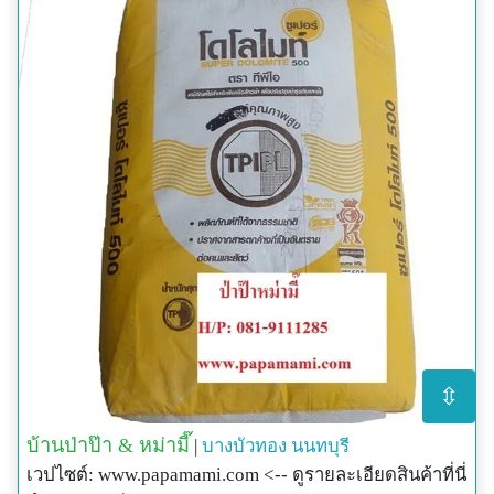
⇳
บ้านป่าป๊า & หม่ามี๊
|
บางบัวทอง
นนทบุรี
เวปไซต์: www.papamami.com <-- ดูรายละเอียดสินค้าที่นี่