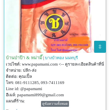
⇳
บ้านป่าป๊า & หม่ามี๊
|
บางบัวทอง
นนทบุรี
เวปไซต์: www.papamami.com <-- ดูรายละเอียดสินค้าที่นี่
จำหน่าย: ปลีก-ส่ง
ติดต่อ: คุณเปิ้ล
โทร: 081-9111285, 093-7411169
Line id: @papamami
อีเมล์:
papamami899@gmail.com
แผนที่ร้าน:
ดูข้อความทั้งหมด
http://www.papamami.com/index.phplay=show&ac=arti