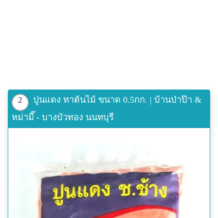
*** สารอุดบ่อ(11/03972) จะใช้คู่กับ สเม็ก
ไทต์(11/03971) หรือจะใช้เดี่ยวๆก็ได้ ***
*** ตัวนี้ร้านไม่ได้สต็อกสินค้า ต้องรอของ 4 วัน ***
ปลีก-ส่ง: ติดต่อ โทร: 081-91111285ม 093-7411169 ไลน์
ไอดี @papamami
เวปไซต์: www.papamami.com <-- ดูรายละเอียดสินค้าที่นี่
จำหน่าย: ปลีก-ส่ง
ติดต่อ: คุณเปิ้ล
ปูนแดง ทาต้นไม้ ขนาด 0.5กก. | บ้านป่าป๊า &
2
โทร: 081-9111285, 093-7411169
Line id: @papamami
หม่ามี๊ - บางบัวทอง นนทบุรี
อีเมล์:
papamami899@gmail.com
แผนที่ร้าน:
http://www.papamami.com/index.phplay=show&ac=arti
cle&Id=539360476
พิกัดGPSของร้าน:
N13o54' 12.3"
E100o24' 27.8"