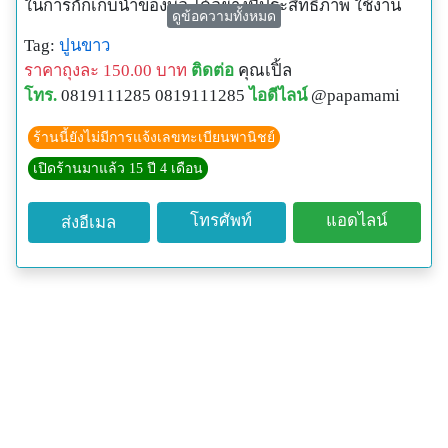
ในการกักเก็บน้ำของบ่อ ได้อย่างมีประสิทธิภาพ ใช้งาน
ดูข้อความทั้งหมด
ง่าย ไม่เป็นอันตรายต่อสัตว์น้ำ เหมาะสำหรับผู้ทำการ
Tag:
ปูนขาว
เกษตรทั้งแบบดั้งเดิมและแบบอินทรีย์
ราคาถุงละ 150.00 บาท
ติดต่อ
คุณเปิ้ล
คุณสมบัติเด่น:
โทร.
0819111285 0819111285
ไอดีไลน์
@papamami
อุดรอยรั่วในบ่อดินได้อย่างรวดเร็ว
ใช้งานง่าย ไม่ต้องรื้อบ่อหรือใช้เครื่องจักร
ร้านนี้ยังไม่มีการแจ้งเลขทะเบียนพานิชย์
ไม่เป็นอันตรายต่อปลาหรือสัตว์น้ำ
เปิดร้านมาแล้ว 15 ปี 4 เดือน
เหมาะสำหรับบ่อที่มีน้ำซึมตลอดเวลา
ใช้ได้ทั้งในบ่อเก่าและบ่อใหม่
โทรศัพท์
แอดไลน์
ส่งอีเมล
ขนาดบรรจุ: 300 กรัม (ใช้งานได้ประมาณ 1–3 ตาราง
เมตร แล้วแต่ระดับความรั่วซึม)
เหมาะสำหรับ:
บ่อดิน, บ่อปลา, บ่อกุ้ง, บ่อเลี้ยงสัตว์น้ำ
ฟาร์มเกษตรอินทรีย์
บ่อเก็บน้ำในสวนเกษตร
คำค้นที่แนะนำ(keyword): สารอุดบ่อ, สารอุดรอยรั่วบ่อ
ดิน, ซ่อมบ่อปลา, ซ่อมบ่อกุ้ง, กันน้ำรั่ว, อุดบ่อดินไม่เก็บ
น้ำ, อุดน้ำซึมในบ่อ, วัสดุป้องกันน้ำรั่ว